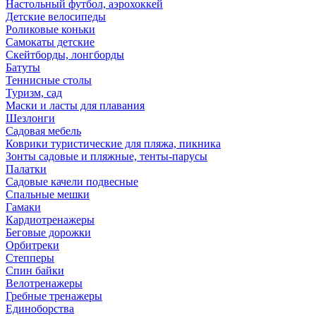
Настольный футбол, аэрохоккей
Детские велосипеды
Роликовые коньки
Самокаты детские
Скейтборды, лонгборды
Батуты
Теннисные столы
Туризм, сад
Маски и ласты для плавания
Шезлонги
Садовая мебель
Коврики туристические для пляжа, пикника
Зонты садовые и пляжные, тенты-парусы
Палатки
Садовые качели подвесные
Спальные мешки
Гамаки
Кардиотренажеры
Беговые дорожки
Орбитреки
Степперы
Спин байки
Велотренажеры
Гребные тренажеры
Единоборства