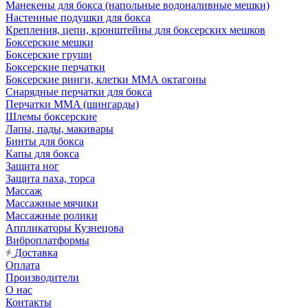
Манекены для бокса (напольные водоналивные мешки)
Настенные подушки для бокса
Крепления, цепи, кронштейны для боксерских мешков
Боксерские мешки
Боксерские груши
Боксерские перчатки
Боксерские ринги, клетки ММА октагоны
Снарядные перчатки для бокса
Перчатки MMA (шингарды)
Шлемы боксерские
Лапы, пады, макивары
Бинты для бокса
Капы для бокса
Защита ног
Защита паха, торса
Массаж
Массажные мячики
Массажные ролики
Аппликаторы Кузнецова
Виброплатформы
Доставка
Оплата
Производители
О нас
Контакты