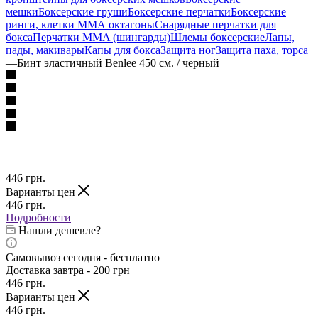
мешки
Боксерские груши
Боксерские перчатки
Боксерские
ринги, клетки ММА октагоны
Снарядные перчатки для
бокса
Перчатки MMA (шингарды)
Шлемы боксерские
Лапы,
пады, макивары
Капы для бокса
Защита ног
Защита паха, торса
—
Бинт эластичный Benlee 450 см. / черный
446
грн.
Варианты цен
446
грн.
Подробности
Нашли дешевле?
Самовывоз сегодня - бесплатно
Доставка завтра - 200 грн
446
грн.
Варианты цен
446
грн.