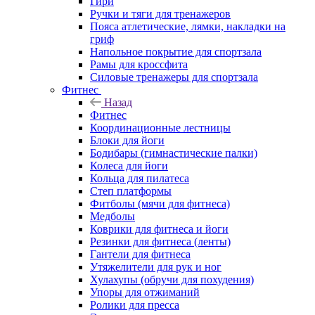
Гири
Ручки и тяги для тренажеров
Пояса атлетические, лямки, накладки на
гриф
Напольное покрытие для спортзала
Рамы для кроссфита
Силовые тренажеры для спортзала
Фитнес
Назад
Фитнес
Координационные лестницы
Блоки для йоги
Бодибары (гимнастические палки)
Колеса для йоги
Кольца для пилатеса
Степ платформы
Фитболы (мячи для фитнеса)
Медболы
Коврики для фитнеса и йоги
Резинки для фитнеса (ленты)
Гантели для фитнеса
Утяжелители для рук и ног
Хулахупы (обручи для похудения)
Упоры для отжиманий
Ролики для пресса