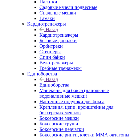
Палатки
Садовые качели подвесные
Спальные мешки
Гамаки
Кардиотренажеры
Назад
Кардиотренажеры
Беговые дорожки
Орбитреки
Степперы
Спин байки
Велотренажеры
Гребные тренажеры
Единоборства
Назад
Единоборства
Манекены для бокса (напольные
водоналивные мешки)
Настенные подушки для бокса
Крепления, цепи, кронштейны для
боксерских мешков
Боксерские мешки
Боксерские груши
Боксерские перчатки
Боксерские ринги, клетки ММА октагоны