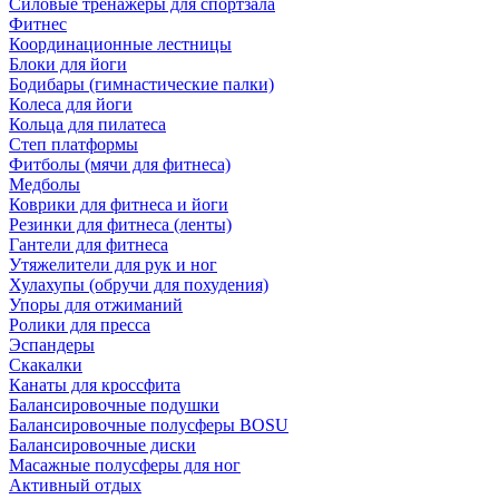
Силовые тренажеры для спортзала
Фитнес
Координационные лестницы
Блоки для йоги
Бодибары (гимнастические палки)
Колеса для йоги
Кольца для пилатеса
Степ платформы
Фитболы (мячи для фитнеса)
Медболы
Коврики для фитнеса и йоги
Резинки для фитнеса (ленты)
Гантели для фитнеса
Утяжелители для рук и ног
Хулахупы (обручи для похудения)
Упоры для отжиманий
Ролики для пресса
Эспандеры
Скакалки
Канаты для кроссфита
Балансировочные подушки
Балансировочные полусферы BOSU
Балансировочные диски
Масажные полусферы для ног
Активный отдых