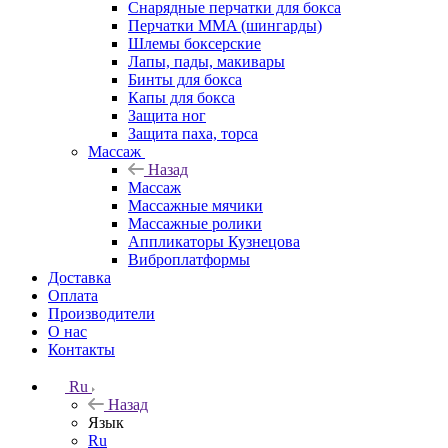
Снарядные перчатки для бокса
Перчатки MMA (шингарды)
Шлемы боксерские
Лапы, пады, макивары
Бинты для бокса
Капы для бокса
Защита ног
Защита паха, торса
Массаж
Назад
Массаж
Массажные мячики
Массажные ролики
Аппликаторы Кузнецова
Виброплатформы
Доставка
Оплата
Производители
О нас
Контакты
Ru
Назад
Язык
Ru