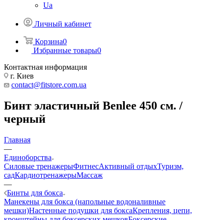
Ua
Личный кабинет
Корзина
0
Избранные товары
0
Контактная информация
г. Киев
contact@fitstore.com.ua
Бинт эластичный Benlee 450 см. /
черный
Главная
—
Единоборства
Силовые тренажеры
Фитнес
Активный отдых
Туризм,
сад
Кардиотренажеры
Массаж
—
Бинты для бокса
Манекены для бокса (напольные водоналивные
мешки)
Настенные подушки для бокса
Крепления, цепи,
кронштейны для боксерских мешков
Боксерские