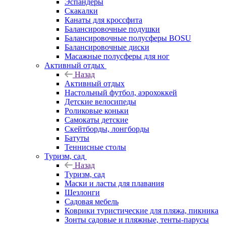
Эспандеры
Скакалки
Канаты для кроссфита
Балансировочные подушки
Балансировочные полусферы BOSU
Балансировочные диски
Масажные полусферы для ног
Активный отдых
Назад
Активный отдых
Настольный футбол, аэрохоккей
Детские велосипеды
Роликовые коньки
Самокаты детские
Скейтборды, лонгборды
Батуты
Теннисные столы
Туризм, сад
Назад
Туризм, сад
Маски и ласты для плавания
Шезлонги
Садовая мебель
Коврики туристические для пляжа, пикника
Зонты садовые и пляжные, тенты-парусы