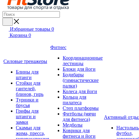
Избранные товары
0
Корзина
0
Фитнес
Координационные
Силовые тренажеры
лестницы
Блоки для йоги
Блины для
Бодибары
штанги
(гимнастические
Стойки для
палки)
гантелей,
Колеса для йоги
блинов, гирь
Кольца для
Турники и
пилатеса
брусья
Степ платформы
Грифы для
Фитболы (мячи
штанги и
Активный отды
для фитнеса)
замки
Медболы
Скамьи для
Настольн
Коврики для
жима, пресса,
футбол,
фитнеса и йоги
гиперэкстензия
аэрохокке