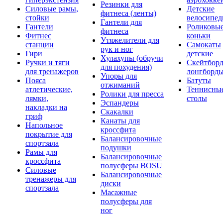
Резинки для
Силовые рамы,
Детские
фитнеса (ленты)
стойки
велосипе
Гантели для
Гантели
Роликовы
фитнеса
Фитнес
коньки
Утяжелители для
станции
Самокаты
рук и ног
Гири
детские
Хулахупы (обручи
Ручки и тяги
Скейтборд
для похудения)
для тренажеров
лонгборд
Упоры для
Пояса
Батуты
отжиманий
атлетические,
Теннисны
Ролики для пресса
лямки,
столы
Эспандеры
накладки на
Скакалки
гриф
Канаты для
Напольное
кроссфита
покрытие для
Балансировочные
спортзала
подушки
Рамы для
Балансировочные
кроссфита
полусферы BOSU
Силовые
Балансировочные
тренажеры для
диски
спортзала
Масажные
полусферы для
ног