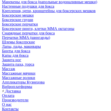
Манекены для бокса (напольные водоналивные мешки)
Настенные подушки для бокса
Крепления, цепи, кронштейны для боксерских мешков
Боксерские мешки
Боксерские груши
Боксерские перчатки
Боксерские ринги, клетки ММА октагоны
Снарядные перчатки для бокса
Перчатки MMA (шингарды)
Шлемы боксерские
Лапы, пады, макивары
Бинты для бокса
Капы для бокса
Защита ног
Защита паха, торса
Массаж
Массажные мячики
Массажные ролики
Аппликаторы Кузнецова
Виброплатформы
Доставка
Оплата
Производители
О нас
Контакты