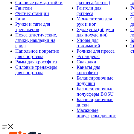
Силовые рамы, стойки
фитнеса (ленты)
в
Гантели
Гантели для
Р
Фитнес станции
фитнеса
к
Гири
Утяжелители для
С
Ручки и тяги для
рук и ног
д
тренажеров
Хулахупы (обручи
С
Пояса атлетические,
для похудения)
л
лямки, накладки на
Упоры для
Б
гриф
отжиманий
Т
Напольное покрытие
Ролики для пресса
с
для спортзала
Эспандеры
Рамы для кроссфита
Скакалки
Силовые тренажеры
Канаты для
для спортзала
кроссфита
Балансировочные
подушки
Балансировочные
полусферы BOSU
Балансировочные
диски
Масажные
полусферы для ног