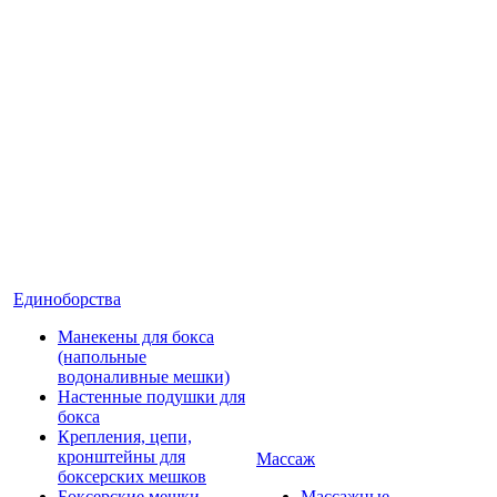
Единоборства
Манекены для бокса
(напольные
водоналивные мешки)
Настенные подушки для
бокса
Крепления, цепи,
кронштейны для
Массаж
боксерских мешков
Боксерские мешки
Массажные