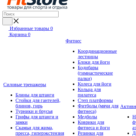
Избранные товары
0
Корзина
0
Фитнес
Координационные
лестницы
Блоки для йоги
Бодибары
(гимнастические
палки)
Колеса для йоги
Силовые тренажеры
Кольца для
Блины для штанги
пилатеса
Стойки для гантелей,
Степ платформы
блинов, гирь
Фитболы (мячи для
Активн
Турники и брусья
фитнеса)
Грифы для штанги и
Медболы
Н
замки
Коврики для
ф
Скамьи для жима,
фитнеса и йоги
а
пресса, гиперэкстензия
Резинки для
Д