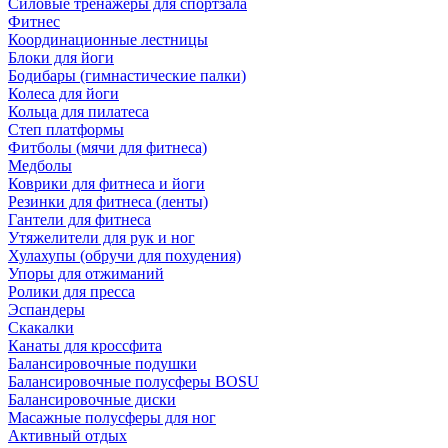
Силовые тренажеры для спортзала
Фитнес
Координационные лестницы
Блоки для йоги
Бодибары (гимнастические палки)
Колеса для йоги
Кольца для пилатеса
Степ платформы
Фитболы (мячи для фитнеса)
Медболы
Коврики для фитнеса и йоги
Резинки для фитнеса (ленты)
Гантели для фитнеса
Утяжелители для рук и ног
Хулахупы (обручи для похудения)
Упоры для отжиманий
Ролики для пресса
Эспандеры
Скакалки
Канаты для кроссфита
Балансировочные подушки
Балансировочные полусферы BOSU
Балансировочные диски
Масажные полусферы для ног
Активный отдых