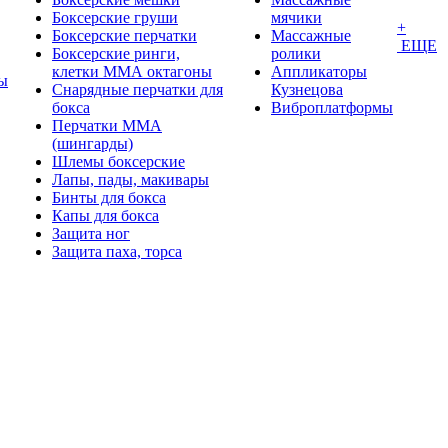
Боксерские груши
мячики
+
Боксерские перчатки
Массажные
ЕЩЕ
Боксерские ринги,
ролики
клетки ММА октагоны
Аппликаторы
ы
Снарядные перчатки для
Кузнецова
бокса
Виброплатформы
Перчатки MMA
(шингарды)
Шлемы боксерские
Лапы, пады, макивары
Бинты для бокса
Капы для бокса
Защита ног
Защита паха, торса