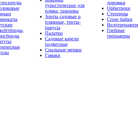
елосипеды
дорожки
туристические для
оликовые
Орбитреки
пляжа, пикника
оньки
Степперы
Зонты садовые и
амокаты
Спин байки
пляжные, тенты-
етские
Велотренажер
парусы
кейтборды,
Гребные
Палатки
онгборды
тренажеры
Садовые качели
атуты
подвесные
еннисные
Спальные мешки
толы
Гамаки