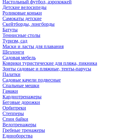
Настольный футбол, аэрохоккей
Детские велосипеды
Роликовые коньки
Самокаты детские
Скейтборды, лонгборды
Батуты
Теннисные столы
Туризм, сад
Маски и ласты для плавания
Шезлонги
Садовая мебель
Коврики туристические для пляжа, пикника
Зонты садовые и пляжные, тенты-парусы
Палатки
Садовые качели подвесные
Спальные мешки
Гамаки
Кардиотренажеры
Беговые дорожки
Орбитреки
Степперы
Спин байки
Велотренажеры
Гребные тренажеры
Единоборства