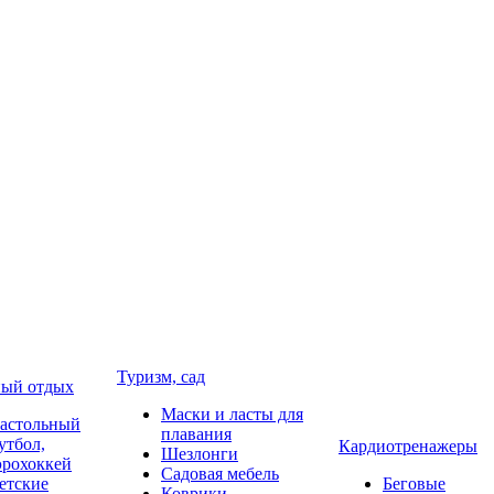
Туризм, сад
ый отдых
Маски и ласты для
астольный
плавания
утбол,
Кардиотренажеры
Шезлонги
эрохоккей
Садовая мебель
етские
Беговые
Коврики