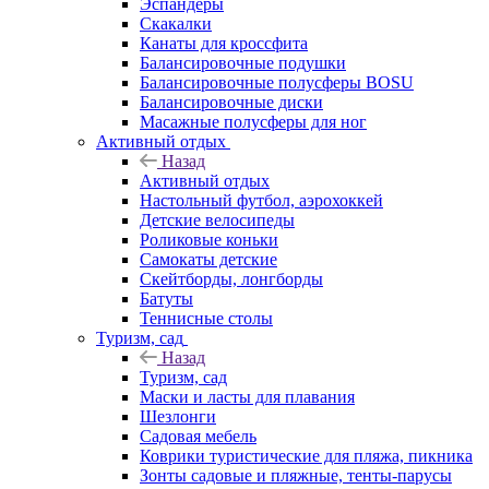
Эспандеры
Скакалки
Канаты для кроссфита
Балансировочные подушки
Балансировочные полусферы BOSU
Балансировочные диски
Масажные полусферы для ног
Активный отдых
Назад
Активный отдых
Настольный футбол, аэрохоккей
Детские велосипеды
Роликовые коньки
Самокаты детские
Скейтборды, лонгборды
Батуты
Теннисные столы
Туризм, сад
Назад
Туризм, сад
Маски и ласты для плавания
Шезлонги
Садовая мебель
Коврики туристические для пляжа, пикника
Зонты садовые и пляжные, тенты-парусы