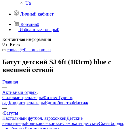
Ua
Личный кабинет
Корзина
0
Избранные товары
0
Контактная информация
г. Киев
contact@fitstore.com.ua
Батут детский SJ 6ft (183cm) blue с
внешней сеткой
Главная
—
Активный отдых
Силовые тренажеры
Фитнес
Туризм,
сад
Кардиотренажеры
Единоборства
Массаж
—
Батуты
Настольный футбол, аэрохоккей
Детские
велосипеды
Роликовые коньки
Самокаты детские
Скейтборды,
лонгборды
Теннисные столы