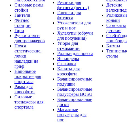
Резинки для
Силовые рамы,
Детские
фитнеса (ленты)
стойки
велосипе
Гантели для
Гантели
Роликовы
фитнеса
Фитнес
коньки
Утяжелители для
станции
Самокаты
рук и ног
Гири
детские
Хулахупы (обручи
Ручки и тяги
Скейтборд
для похудения)
для тренажеров
лонгборд
Упоры для
Пояса
Батуты
отжиманий
атлетические,
Теннисны
Ролики для пресса
лямки,
столы
Эспандеры
накладки на
Скакалки
гриф
Канаты для
Напольное
кроссфита
покрытие для
Балансировочные
спортзала
подушки
Рамы для
Балансировочные
кроссфита
полусферы BOSU
Силовые
Балансировочные
тренажеры для
диски
спортзала
Масажные
полусферы для
ног