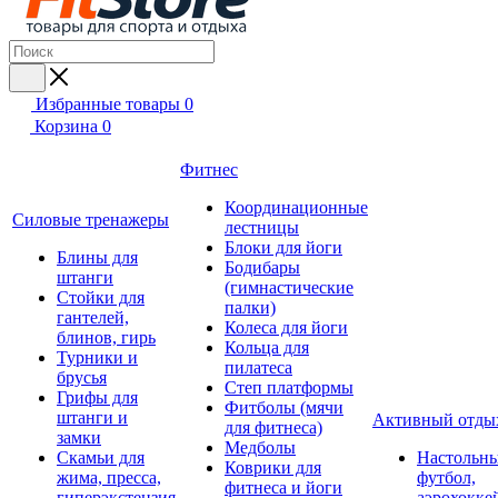
Избранные товары
0
Корзина
0
Фитнес
Координационные
Силовые тренажеры
лестницы
Блоки для йоги
Блины для
Бодибары
штанги
(гимнастические
Стойки для
палки)
гантелей,
Колеса для йоги
блинов, гирь
Кольца для
Турники и
пилатеса
брусья
Степ платформы
Грифы для
Фитболы (мячи
штанги и
Активный отды
для фитнеса)
замки
Медболы
Скамьи для
Настольн
Коврики для
жима, пресса,
футбол,
фитнеса и йоги
гиперэкстензия
аэрохокке