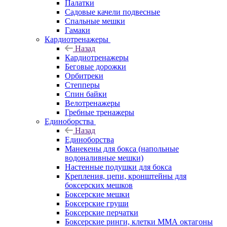
Палатки
Садовые качели подвесные
Спальные мешки
Гамаки
Кардиотренажеры
Назад
Кардиотренажеры
Беговые дорожки
Орбитреки
Степперы
Спин байки
Велотренажеры
Гребные тренажеры
Единоборства
Назад
Единоборства
Манекены для бокса (напольные
водоналивные мешки)
Настенные подушки для бокса
Крепления, цепи, кронштейны для
боксерских мешков
Боксерские мешки
Боксерские груши
Боксерские перчатки
Боксерские ринги, клетки ММА октагоны