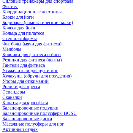
Силовые тренажеры для спортзала
Фитнес
Координационные лестницы
Блоки для йоги
Бодибары (гимнастические палки)
Колеса для йоги
Кольца для пилатеса
Степ платформы
Фитболы (мячи для фитнеса)
Медболы
Коврики для фитнеса и йоги
Резинки для фитнеса (ленты)
Гантели для фитнеса
Утяжелители для рук и ног
Хулахупы (обручи для похудения)
Упоры для отжиманий
Ролики для пресса
Эспандеры
Скакалки
Канаты для кроссфита
Балансировочные подушки
Балансировочные полусферы BOSU
Балансировочные диски
Масажные полусферы для ног
Активный отдых