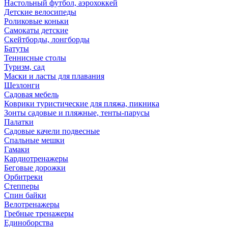
Настольный футбол, аэрохоккей
Детские велосипеды
Роликовые коньки
Самокаты детские
Скейтборды, лонгборды
Батуты
Теннисные столы
Туризм, сад
Маски и ласты для плавания
Шезлонги
Садовая мебель
Коврики туристические для пляжа, пикника
Зонты садовые и пляжные, тенты-парусы
Палатки
Садовые качели подвесные
Спальные мешки
Гамаки
Кардиотренажеры
Беговые дорожки
Орбитреки
Степперы
Спин байки
Велотренажеры
Гребные тренажеры
Единоборства