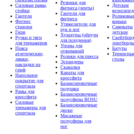
Резинки для
Силовые рамы,
Детские
фитнеса (ленты)
стойки
велосипе
Гантели для
Гантели
Роликовы
фитнеса
Фитнес
коньки
Утяжелители для
станции
Самокаты
рук и ног
Гири
детские
Хулахупы (обручи
Ручки и тяги
Скейтборд
для похудения)
для тренажеров
лонгборд
Упоры для
Пояса
Батуты
отжиманий
атлетические,
Теннисны
Ролики для пресса
лямки,
столы
Эспандеры
накладки на
Скакалки
гриф
Канаты для
Напольное
кроссфита
покрытие для
Балансировочные
спортзала
подушки
Рамы для
Балансировочные
кроссфита
полусферы BOSU
Силовые
Балансировочные
тренажеры для
диски
спортзала
Масажные
полусферы для
ног