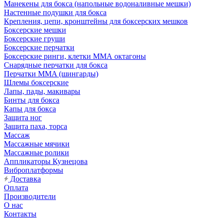
Манекены для бокса (напольные водоналивные мешки)
Настенные подушки для бокса
Крепления, цепи, кронштейны для боксерских мешков
Боксерские мешки
Боксерские груши
Боксерские перчатки
Боксерские ринги, клетки ММА октагоны
Снарядные перчатки для бокса
Перчатки MMA (шингарды)
Шлемы боксерские
Лапы, пады, макивары
Бинты для бокса
Капы для бокса
Защита ног
Защита паха, торса
Массаж
Массажные мячики
Массажные ролики
Аппликаторы Кузнецова
Виброплатформы
Доставка
Оплата
Производители
О нас
Контакты