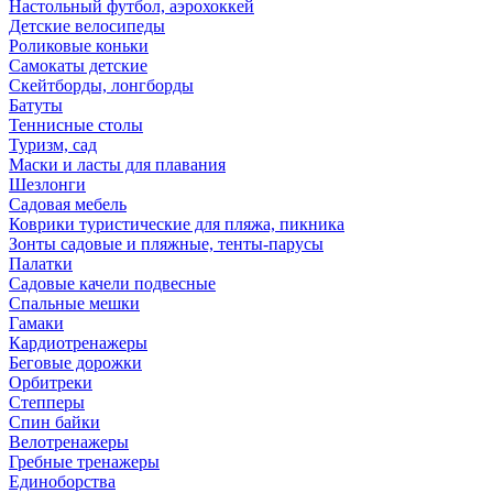
Настольный футбол, аэрохоккей
Детские велосипеды
Роликовые коньки
Самокаты детские
Скейтборды, лонгборды
Батуты
Теннисные столы
Туризм, сад
Маски и ласты для плавания
Шезлонги
Садовая мебель
Коврики туристические для пляжа, пикника
Зонты садовые и пляжные, тенты-парусы
Палатки
Садовые качели подвесные
Спальные мешки
Гамаки
Кардиотренажеры
Беговые дорожки
Орбитреки
Степперы
Спин байки
Велотренажеры
Гребные тренажеры
Единоборства