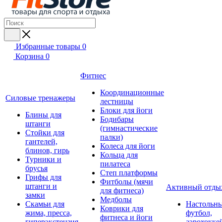
Избранные товары
0
Корзина
0
Фитнес
Координационные
Силовые тренажеры
лестницы
Блоки для йоги
Блины для
Бодибары
штанги
(гимнастические
Стойки для
палки)
гантелей,
Колеса для йоги
блинов, гирь
Кольца для
Турники и
пилатеса
брусья
Степ платформы
Грифы для
Фитболы (мячи
штанги и
Активный отды
для фитнеса)
замки
Медболы
Скамьи для
Настольн
Коврики для
жима, пресса,
футбол,
фитнеса и йоги
гиперэкстензия
аэрохокке