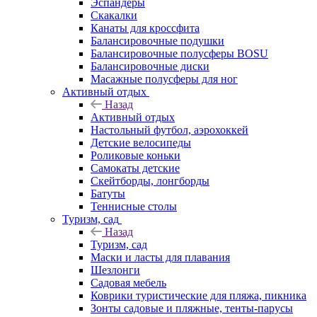
Эспандеры
Скакалки
Канаты для кроссфита
Балансировочные подушки
Балансировочные полусферы BOSU
Балансировочные диски
Масажные полусферы для ног
Активный отдых
Назад
Активный отдых
Настольный футбол, аэрохоккей
Детские велосипеды
Роликовые коньки
Самокаты детские
Скейтборды, лонгборды
Батуты
Теннисные столы
Туризм, сад
Назад
Туризм, сад
Маски и ласты для плавания
Шезлонги
Садовая мебель
Коврики туристические для пляжа, пикника
Зонты садовые и пляжные, тенты-парусы