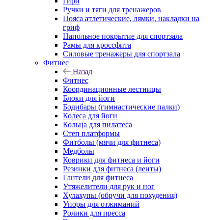
Гири
Ручки и тяги для тренажеров
Пояса атлетические, лямки, накладки на
гриф
Напольное покрытие для спортзала
Рамы для кроссфита
Силовые тренажеры для спортзала
Фитнес
Назад
Фитнес
Координационные лестницы
Блоки для йоги
Бодибары (гимнастические палки)
Колеса для йоги
Кольца для пилатеса
Степ платформы
Фитболы (мячи для фитнеса)
Медболы
Коврики для фитнеса и йоги
Резинки для фитнеса (ленты)
Гантели для фитнеса
Утяжелители для рук и ног
Хулахупы (обручи для похудения)
Упоры для отжиманий
Ролики для пресса