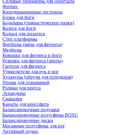
Силовые тренажеры для спортзала
Фитнес
Координационные лестницы
Блоки для йоги
Бодибары (гимнастические палки)
Колеса для йоги
Кольца для пилатеса
Степ платформы
Фитболы (мячи для фитнеса)
Медболы
Коврики для фитнеса и йоги
Резинки для фитнеса (ленты)
Гантели для фитнеса
Утяжелители для рук и ног
Хулахупы (обручи для похудения)
Упоры для отжиманий
Ролики для пресса
Эспандеры
Скакалки
Канаты для кроссфита
Балансировочные подушки
Балансировочные полусферы BOSU
Балансировочные диски
Масажные полусферы для ног
Активный отдых