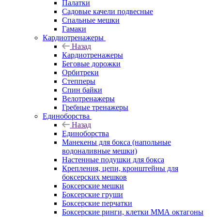
Палатки
Садовые качели подвесные
Спальные мешки
Гамаки
Кардиотренажеры
Назад
Кардиотренажеры
Беговые дорожки
Орбитреки
Степперы
Спин байки
Велотренажеры
Гребные тренажеры
Единоборства
Назад
Единоборства
Манекены для бокса (напольные
водоналивные мешки)
Настенные подушки для бокса
Крепления, цепи, кронштейны для
боксерских мешков
Боксерские мешки
Боксерские груши
Боксерские перчатки
Боксерские ринги, клетки ММА октагоны