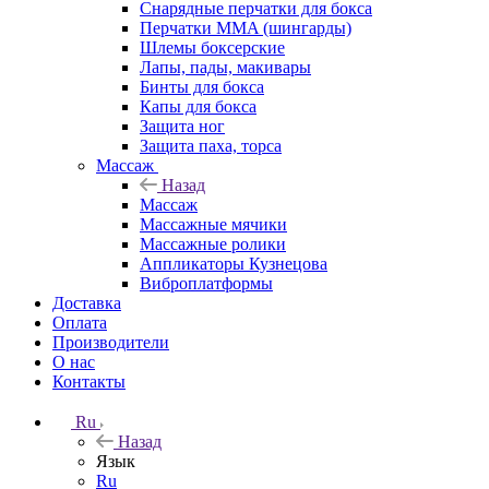
Снарядные перчатки для бокса
Перчатки MMA (шингарды)
Шлемы боксерские
Лапы, пады, макивары
Бинты для бокса
Капы для бокса
Защита ног
Защита паха, торса
Массаж
Назад
Массаж
Массажные мячики
Массажные ролики
Аппликаторы Кузнецова
Виброплатформы
Доставка
Оплата
Производители
О нас
Контакты
Ru
Назад
Язык
Ru