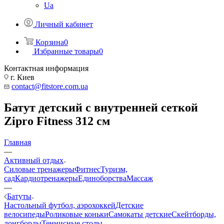
Ua
Личный кабинет
Корзина
0
Избранные товары
0
Контактная информация
г. Киев
contact@fitstore.com.ua
Батут детский с внутренней сеткой
Zipro Fitness 312 см
Главная
—
Активный отдых
Силовые тренажеры
Фитнес
Туризм,
сад
Кардиотренажеры
Единоборства
Массаж
—
Батуты
Настольный футбол, аэрохоккей
Детские
велосипеды
Роликовые коньки
Самокаты детские
Скейтборды,
лонгборды
Теннисные столы