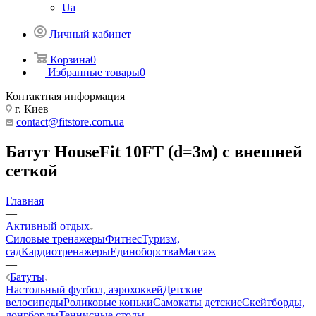
Ua
Личный кабинет
Корзина
0
Избранные товары
0
Контактная информация
г. Киев
contact@fitstore.com.ua
Батут HouseFit 10FT (d=3м) с внешней
сеткой
Главная
—
Активный отдых
Силовые тренажеры
Фитнес
Туризм,
сад
Кардиотренажеры
Единоборства
Массаж
—
Батуты
Настольный футбол, аэрохоккей
Детские
велосипеды
Роликовые коньки
Самокаты детские
Скейтборды,
лонгборды
Теннисные столы