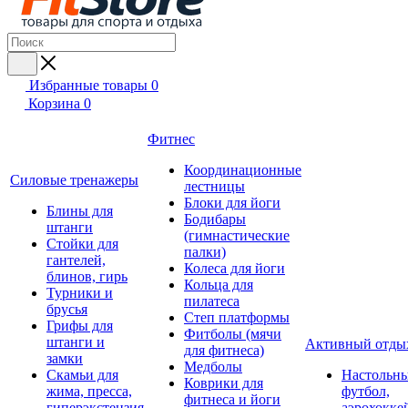
Избранные товары
0
Корзина
0
Фитнес
Координационные
Силовые тренажеры
лестницы
Блоки для йоги
Блины для
Бодибары
штанги
(гимнастические
Стойки для
палки)
гантелей,
Колеса для йоги
блинов, гирь
Кольца для
Турники и
пилатеса
брусья
Степ платформы
Грифы для
Фитболы (мячи
штанги и
Активный отды
для фитнеса)
замки
Медболы
Скамьи для
Настольн
Коврики для
жима, пресса,
футбол,
фитнеса и йоги
гиперэкстензия
аэрохокке