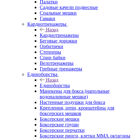
Палатки
Садовые качели подвесные
Спальные мешки
Гамаки
Кардиотренажеры
Назад
Кардиотренажеры
Беговые дорожки
Орбитреки
Степперы
Спин байки
Велотренажеры
Гребные тренажеры
Единоборства
Назад
Единоборства
Манекены для бокса (напольные
водоналивные мешки)
Настенные подушки для бокса
Крепления, цепи, кронштейны для
боксерских мешков
Боксерские мешки
Боксерские груши
Боксерские перчатки
Боксерские ринги, клетки ММА октагоны