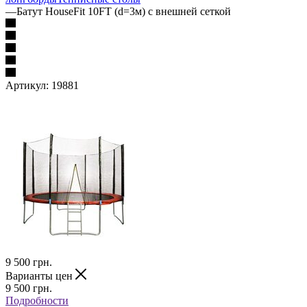
—
Батут HouseFit 10FT (d=3м) с внешней сеткой
Артикул:
19881
9 500
грн.
Варианты цен
9 500
грн.
Подробности