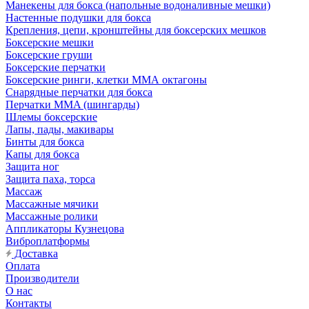
Манекены для бокса (напольные водоналивные мешки)
Настенные подушки для бокса
Крепления, цепи, кронштейны для боксерских мешков
Боксерские мешки
Боксерские груши
Боксерские перчатки
Боксерские ринги, клетки ММА октагоны
Снарядные перчатки для бокса
Перчатки MMA (шингарды)
Шлемы боксерские
Лапы, пады, макивары
Бинты для бокса
Капы для бокса
Защита ног
Защита паха, торса
Массаж
Массажные мячики
Массажные ролики
Аппликаторы Кузнецова
Виброплатформы
Доставка
Оплата
Производители
О нас
Контакты