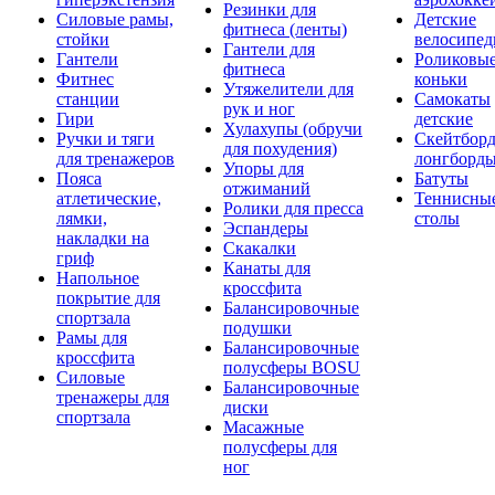
Резинки для
Силовые рамы,
Детские
фитнеса (ленты)
стойки
велосипе
Гантели для
Гантели
Роликовы
фитнеса
Фитнес
коньки
Утяжелители для
станции
Самокаты
рук и ног
Гири
детские
Хулахупы (обручи
Ручки и тяги
Скейтборд
для похудения)
для тренажеров
лонгборд
Упоры для
Пояса
Батуты
отжиманий
атлетические,
Теннисны
Ролики для пресса
лямки,
столы
Эспандеры
накладки на
Скакалки
гриф
Канаты для
Напольное
кроссфита
покрытие для
Балансировочные
спортзала
подушки
Рамы для
Балансировочные
кроссфита
полусферы BOSU
Силовые
Балансировочные
тренажеры для
диски
спортзала
Масажные
полусферы для
ног