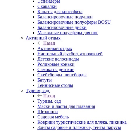
Эспандеры
Скакалки
Канаты для кроссфита
Балансировочные подушки
Балансировочные полусферы BOSU
Балансировочные диски
Масажные полусферы для ног
Активный отдых
Назад
Активный отдых
Настольный футбол, аэрохоккей
Детские велосипеды
Роликовые коньки
Самокаты детские
Скейтборды, лонгборды
Батуты
Теннисные столы
Туризм, сад
Назад
Туризм, сад
Маски и ласты для плавания
Шезлонги
Садовая мебель
Коврики туристические для пляжа, пикника
Зонты садовые и пляжные, тенты-парусы