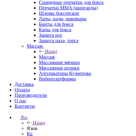
Снарядные перчатки для бокса
Перчатки MMA (шингарды)
Шлемы боксерские
Лапы, пады, макивары
Бинты для бокса
Капы для бокса
Защита ног
Защита паха, торса
Массаж
Назад
Массаж
Массажные мячики
Массажные ролики
Аппликаторы Кузнецова
Виброплатформы
Доставка
Оплата
Производители
О нас
Контакты
Ru
Назад
Язык
Ru