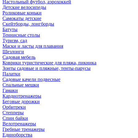
Настольный футбол, аэрохоккей
Детские велосипеды
Роликовые коньки
Самокаты детские
Скейтборды, лонгборды
Батуты
Теннисные столы
Туризм, сад
Маски и ласты для плавания
Шезлонги
Садовая мебель
Коврики туристические для пляжа, пикника
Зонты садовые и пляжные, тенты-парусы
Палатки
Садовые качели подвесные
Спальные мешки
Гамаки
Кардиотренажеры
Беговые дорожки
Орбитреки
Степперы
Спин байки
Велотренажеры
Гребные тренажеры
Единоборства