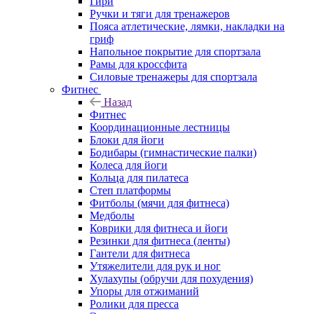
Гири
Ручки и тяги для тренажеров
Пояса атлетические, лямки, накладки на
гриф
Напольное покрытие для спортзала
Рамы для кроссфита
Силовые тренажеры для спортзала
Фитнес
Назад
Фитнес
Координационные лестницы
Блоки для йоги
Бодибары (гимнастические палки)
Колеса для йоги
Кольца для пилатеса
Степ платформы
Фитболы (мячи для фитнеса)
Медболы
Коврики для фитнеса и йоги
Резинки для фитнеса (ленты)
Гантели для фитнеса
Утяжелители для рук и ног
Хулахупы (обручи для похудения)
Упоры для отжиманий
Ролики для пресса