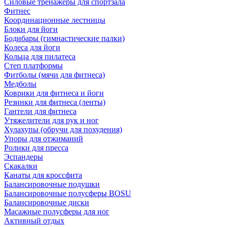
Силовые тренажеры для спортзала
Фитнес
Координационные лестницы
Блоки для йоги
Бодибары (гимнастические палки)
Колеса для йоги
Кольца для пилатеса
Степ платформы
Фитболы (мячи для фитнеса)
Медболы
Коврики для фитнеса и йоги
Резинки для фитнеса (ленты)
Гантели для фитнеса
Утяжелители для рук и ног
Хулахупы (обручи для похудения)
Упоры для отжиманий
Ролики для пресса
Эспандеры
Скакалки
Канаты для кроссфита
Балансировочные подушки
Балансировочные полусферы BOSU
Балансировочные диски
Масажные полусферы для ног
Активный отдых