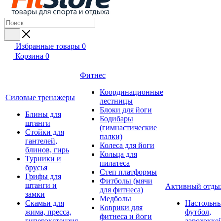
Избранные товары
0
Корзина
0
Фитнес
Координационные
Силовые тренажеры
лестницы
Блоки для йоги
Блины для
Бодибары
штанги
(гимнастические
Стойки для
палки)
гантелей,
Колеса для йоги
блинов, гирь
Кольца для
Турники и
пилатеса
брусья
Степ платформы
Грифы для
Фитболы (мячи
штанги и
Активный отды
для фитнеса)
замки
Медболы
Скамьи для
Настольн
Коврики для
жима, пресса,
футбол,
фитнеса и йоги
гиперэкстензия
аэрохокке