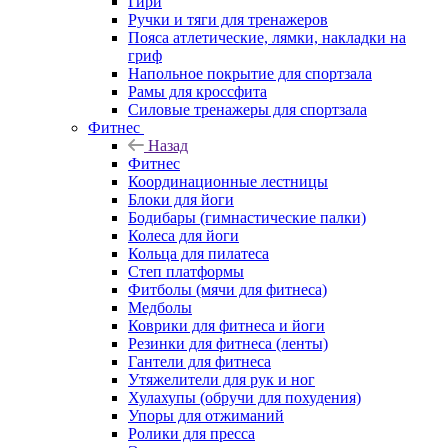
Гири
Ручки и тяги для тренажеров
Пояса атлетические, лямки, накладки на
гриф
Напольное покрытие для спортзала
Рамы для кроссфита
Силовые тренажеры для спортзала
Фитнес
Назад
Фитнес
Координационные лестницы
Блоки для йоги
Бодибары (гимнастические палки)
Колеса для йоги
Кольца для пилатеса
Степ платформы
Фитболы (мячи для фитнеса)
Медболы
Коврики для фитнеса и йоги
Резинки для фитнеса (ленты)
Гантели для фитнеса
Утяжелители для рук и ног
Хулахупы (обручи для похудения)
Упоры для отжиманий
Ролики для пресса