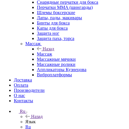
Снарядные перчатки для бокса
Перчатки MMA (шингарды)
Шлемы боксерские
Лапы, пады, макивары
Бинты для бокса
Капы для бокса
Защита ног
Защита паха, торса
Массаж
Назад
Массаж
Массажные мячики
Массажные ролики
Аппликаторы Кузнецова
Виброплатформы
Доставка
Оплата
Производители
О нас
Контакты
Ru
Назад
Язык
Ru