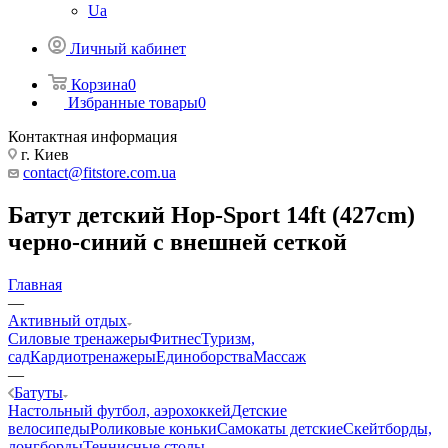
Ua
Личный кабинет
Корзина
0
Избранные товары
0
Контактная информация
г. Киев
contact@fitstore.com.ua
Батут детский Hop-Sport 14ft (427cm)
черно-синий с внешней сеткой
Главная
—
Активный отдых
Силовые тренажеры
Фитнес
Туризм,
сад
Кардиотренажеры
Единоборства
Массаж
—
Батуты
Настольный футбол, аэрохоккей
Детские
велосипеды
Роликовые коньки
Самокаты детские
Скейтборды,
лонгборды
Теннисные столы