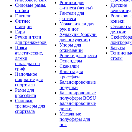
Резинки для
Силовые рамы,
Детские
фитнеса (ленты)
стойки
велосипе
Гантели для
Гантели
Роликовы
фитнеса
Фитнес
коньки
Утяжелители для
станции
Самокаты
рук и ног
Гири
детские
Хулахупы (обручи
Ручки и тяги
Скейтборд
для похудения)
для тренажеров
лонгборд
Упоры для
Пояса
Батуты
отжиманий
атлетические,
Теннисны
Ролики для пресса
лямки,
столы
Эспандеры
накладки на
Скакалки
гриф
Канаты для
Напольное
кроссфита
покрытие для
Балансировочные
спортзала
подушки
Рамы для
Балансировочные
кроссфита
полусферы BOSU
Силовые
Балансировочные
тренажеры для
диски
спортзала
Масажные
полусферы для
ног