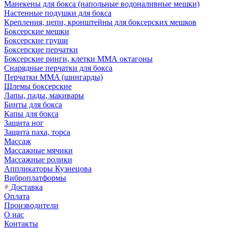
Манекены для бокса (напольные водоналивные мешки)
Настенные подушки для бокса
Крепления, цепи, кронштейны для боксерских мешков
Боксерские мешки
Боксерские груши
Боксерские перчатки
Боксерские ринги, клетки ММА октагоны
Снарядные перчатки для бокса
Перчатки MMA (шингарды)
Шлемы боксерские
Лапы, пады, макивары
Бинты для бокса
Капы для бокса
Защита ног
Защита паха, торса
Массаж
Массажные мячики
Массажные ролики
Аппликаторы Кузнецова
Виброплатформы
Доставка
Оплата
Производители
О нас
Контакты