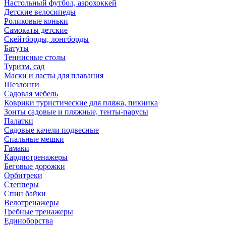
Настольный футбол, аэрохоккей
Детские велосипеды
Роликовые коньки
Самокаты детские
Скейтборды, лонгборды
Батуты
Теннисные столы
Туризм, сад
Маски и ласты для плавания
Шезлонги
Садовая мебель
Коврики туристические для пляжа, пикника
Зонты садовые и пляжные, тенты-парусы
Палатки
Садовые качели подвесные
Спальные мешки
Гамаки
Кардиотренажеры
Беговые дорожки
Орбитреки
Степперы
Спин байки
Велотренажеры
Гребные тренажеры
Единоборства