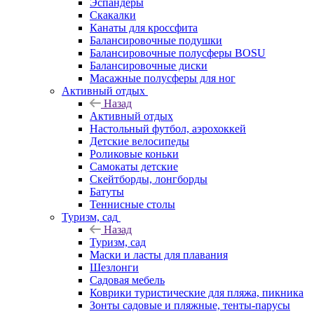
Эспандеры
Скакалки
Канаты для кроссфита
Балансировочные подушки
Балансировочные полусферы BOSU
Балансировочные диски
Масажные полусферы для ног
Активный отдых
Назад
Активный отдых
Настольный футбол, аэрохоккей
Детские велосипеды
Роликовые коньки
Самокаты детские
Скейтборды, лонгборды
Батуты
Теннисные столы
Туризм, сад
Назад
Туризм, сад
Маски и ласты для плавания
Шезлонги
Садовая мебель
Коврики туристические для пляжа, пикника
Зонты садовые и пляжные, тенты-парусы