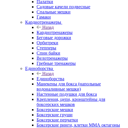
Палатки
Садовые качели подвесные
Спальные мешки
Гамаки
Кардиотренажеры
Назад
Кардиотренажеры
Беговые дорожки
Орбитреки
Степперы
Спин байки
Велотренажеры
Гребные тренажеры
Единоборства
Назад
Единоборства
Манекены для бокса (напольные
водоналивные мешки)
Настенные подушки для бокса
Крепления, цепи, кронштейны для
боксерских мешков
Боксерские мешки
Боксерские груши
Боксерские перчатки
Боксерские ринги, клетки ММА октагоны