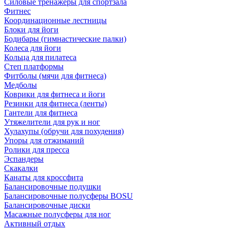
Силовые тренажеры для спортзала
Фитнес
Координационные лестницы
Блоки для йоги
Бодибары (гимнастические палки)
Колеса для йоги
Кольца для пилатеса
Степ платформы
Фитболы (мячи для фитнеса)
Медболы
Коврики для фитнеса и йоги
Резинки для фитнеса (ленты)
Гантели для фитнеса
Утяжелители для рук и ног
Хулахупы (обручи для похудения)
Упоры для отжиманий
Ролики для пресса
Эспандеры
Скакалки
Канаты для кроссфита
Балансировочные подушки
Балансировочные полусферы BOSU
Балансировочные диски
Масажные полусферы для ног
Активный отдых