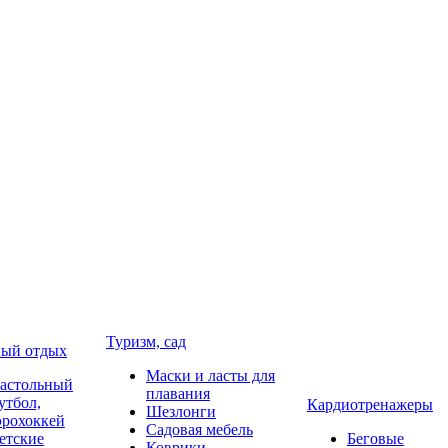
Туризм, сад
ый отдых
Маски и ласты для
астольный
плавания
утбол,
Кардиотренажеры
Шезлонги
эрохоккей
Садовая мебель
етские
Беговые
Коврики