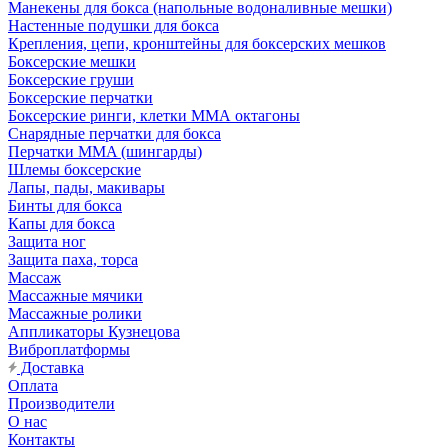
Манекены для бокса (напольные водоналивные мешки)
Настенные подушки для бокса
Крепления, цепи, кронштейны для боксерских мешков
Боксерские мешки
Боксерские груши
Боксерские перчатки
Боксерские ринги, клетки ММА октагоны
Снарядные перчатки для бокса
Перчатки MMA (шингарды)
Шлемы боксерские
Лапы, пады, макивары
Бинты для бокса
Капы для бокса
Защита ног
Защита паха, торса
Массаж
Массажные мячики
Массажные ролики
Аппликаторы Кузнецова
Виброплатформы
Доставка
Оплата
Производители
О нас
Контакты