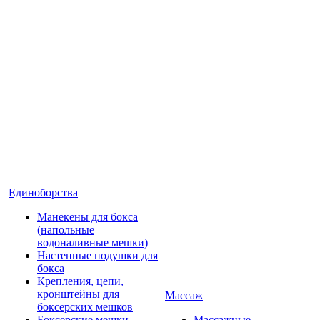
Единоборства
Манекены для бокса
(напольные
водоналивные мешки)
Настенные подушки для
бокса
Крепления, цепи,
кронштейны для
Массаж
боксерских мешков
Боксерские мешки
Массажные