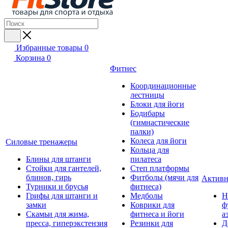
Избранные товары
0
Корзина
0
Фитнес
Координационные
лестницы
Блоки для йоги
Бодибары
(гимнастические
палки)
Колеса для йоги
Силовые тренажеры
Кольца для
Блины для штанги
пилатеса
Стойки для гантелей,
Степ платформы
блинов, гирь
Фитболы (мячи для
Активн
Турники и брусья
фитнеса)
Грифы для штанги и
Медболы
Н
замки
Коврики для
ф
Скамьи для жима,
фитнеса и йоги
а
пресса, гиперэкстензия
Резинки для
Д