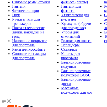
Силовые рамы, стойки
фитнеса (ленты)
в
Гантели
Гантели для
Р
Фитнес станции
фитнеса
к
Гири
Утяжелители для
С
Ручки и тяги для
рук и ног
д
тренажеров
Хулахупы (обручи
С
Пояса атлетические,
для похудения)
л
лямки, накладки на
Упоры для
Б
гриф
отжиманий
Т
Напольное покрытие
Ролики для пресса
с
для спортзала
Эспандеры
Рамы для кроссфита
Скакалки
Силовые тренажеры
Канаты для
для спортзала
кроссфита
Балансировочные
подушки
Балансировочные
полусферы BOSU
Балансировочные
диски
Масажные
полусферы для ног