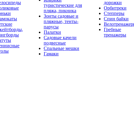
елосипеды
дорожки
туристические для
оликовые
Орбитреки
пляжа, пикника
оньки
Степперы
Зонты садовые и
амокаты
Спин байки
пляжные, тенты-
етские
Велотренажер
парусы
кейтборды,
Гребные
Палатки
онгборды
тренажеры
Садовые качели
атуты
подвесные
еннисные
Спальные мешки
толы
Гамаки