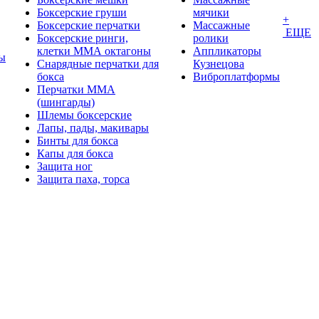
Боксерские груши
мячики
+
Боксерские перчатки
Массажные
ЕЩЕ
Боксерские ринги,
ролики
клетки ММА октагоны
Аппликаторы
ы
Снарядные перчатки для
Кузнецова
бокса
Виброплатформы
Перчатки MMA
(шингарды)
Шлемы боксерские
Лапы, пады, макивары
Бинты для бокса
Капы для бокса
Защита ног
Защита паха, торса