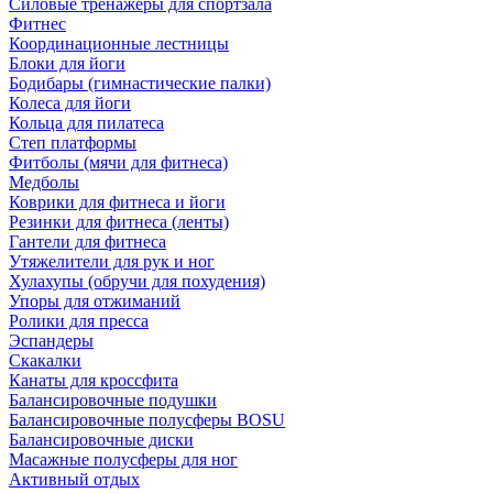
Силовые тренажеры для спортзала
Фитнес
Координационные лестницы
Блоки для йоги
Бодибары (гимнастические палки)
Колеса для йоги
Кольца для пилатеса
Степ платформы
Фитболы (мячи для фитнеса)
Медболы
Коврики для фитнеса и йоги
Резинки для фитнеса (ленты)
Гантели для фитнеса
Утяжелители для рук и ног
Хулахупы (обручи для похудения)
Упоры для отжиманий
Ролики для пресса
Эспандеры
Скакалки
Канаты для кроссфита
Балансировочные подушки
Балансировочные полусферы BOSU
Балансировочные диски
Масажные полусферы для ног
Активный отдых