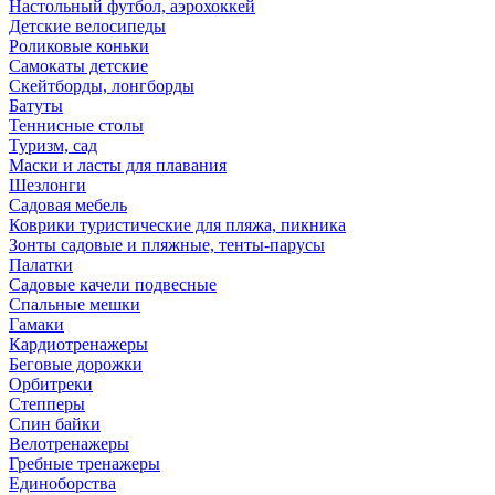
Настольный футбол, аэрохоккей
Детские велосипеды
Роликовые коньки
Самокаты детские
Скейтборды, лонгборды
Батуты
Теннисные столы
Туризм, сад
Маски и ласты для плавания
Шезлонги
Садовая мебель
Коврики туристические для пляжа, пикника
Зонты садовые и пляжные, тенты-парусы
Палатки
Садовые качели подвесные
Спальные мешки
Гамаки
Кардиотренажеры
Беговые дорожки
Орбитреки
Степперы
Спин байки
Велотренажеры
Гребные тренажеры
Единоборства