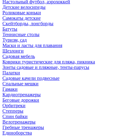
Настольный футбол, аэрохоккей
Детские велосипеды
Роликовые коньки
Самокаты детские
Скейтборды, лонгборды
Батуты
Теннисные столы
Туризм, сад
Маски и ласты для плавания
Шезлонги
Садовая мебель
Коврики туристические для пляжа, пикника
Зонты садовые и пляжные, тенты-парусы
Палатки
Садовые качели подвесные
Спальные мешки
Гамаки
Кардиотренажеры
Беговые дорожки
Орбитреки
Степперы
Спин байки
Велотренажеры
Гребные тренажеры
Единоборства