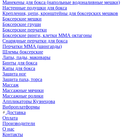
Манекены для бокса (напольные водоналивные мешки)
Настенные подушки для бокса
Крепления, цепи, кронштейны для боксерских мешков
Боксерские мешки
Боксерские груши
Боксерские перчатки
Боксерские ринги, клетки ММА октагоны
Снарядные перчатки для бокса
Перчатки MMA (шингарды)
Шлемы боксерские
Лапы, пады, макивары
Бинты для бокса
Капы для бокса
Защита ног
Защита паха, торса
Массаж
Массажные мячики
Массажные ролики
Аппликаторы Кузнецова
Виброплатформы
Доставка
Оплата
Производители
О нас
Контакты