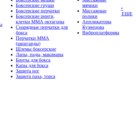
Боксерские груши
мячики
+
Боксерские перчатки
Массажные
ЕЩЕ
Боксерские ринги,
ролики
клетки ММА октагоны
Аппликаторы
ы
Снарядные перчатки для
Кузнецова
бокса
Виброплатформы
Перчатки MMA
(шингарды)
Шлемы боксерские
Лапы, пады, макивары
Бинты для бокса
Капы для бокса
Защита ног
Защита паха, торса