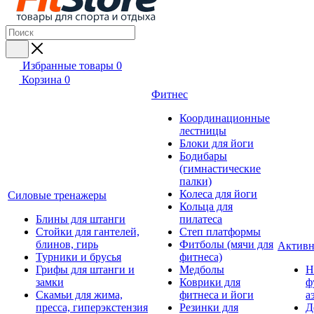
Избранные товары
0
Корзина
0
Фитнес
Координационные
лестницы
Блоки для йоги
Бодибары
(гимнастические
палки)
Колеса для йоги
Силовые тренажеры
Кольца для
Блины для штанги
пилатеса
Стойки для гантелей,
Степ платформы
блинов, гирь
Фитболы (мячи для
Активн
Турники и брусья
фитнеса)
Грифы для штанги и
Медболы
Н
замки
Коврики для
ф
Скамьи для жима,
фитнеса и йоги
а
пресса, гиперэкстензия
Резинки для
Д