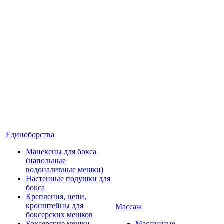
Единоборства
Манекены для бокса
(напольные
водоналивные мешки)
Настенные подушки для
бокса
Крепления, цепи,
кронштейны для
Массаж
боксерских мешков
Боксерские мешки
Массажные