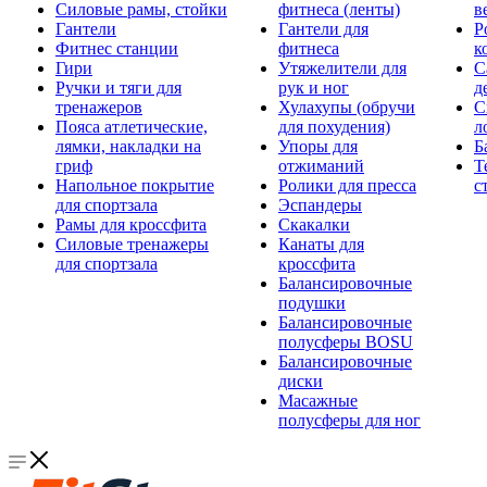
Силовые рамы, стойки
фитнеса (ленты)
в
Гантели
Гантели для
Р
Фитнес станции
фитнеса
к
Гири
Утяжелители для
С
Ручки и тяги для
рук и ног
д
тренажеров
Хулахупы (обручи
С
Пояса атлетические,
для похудения)
л
лямки, накладки на
Упоры для
Б
гриф
отжиманий
Т
Напольное покрытие
Ролики для пресса
с
для спортзала
Эспандеры
Рамы для кроссфита
Скакалки
Силовые тренажеры
Канаты для
для спортзала
кроссфита
Балансировочные
подушки
Балансировочные
полусферы BOSU
Балансировочные
диски
Масажные
полусферы для ног