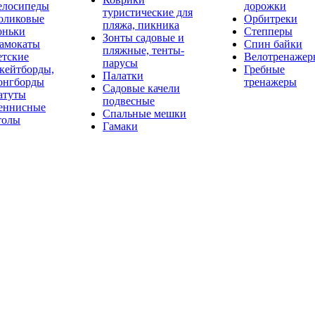
елосипеды
дорожки
туристические для
оликовые
Орбитреки
пляжа, пикника
оньки
Степперы
Зонты садовые и
амокаты
Спин байки
пляжные, тенты-
етские
Велотренажер
парусы
кейтборды,
Гребные
Палатки
онгборды
тренажеры
Садовые качели
атуты
подвесные
еннисные
Спальные мешки
толы
Гамаки