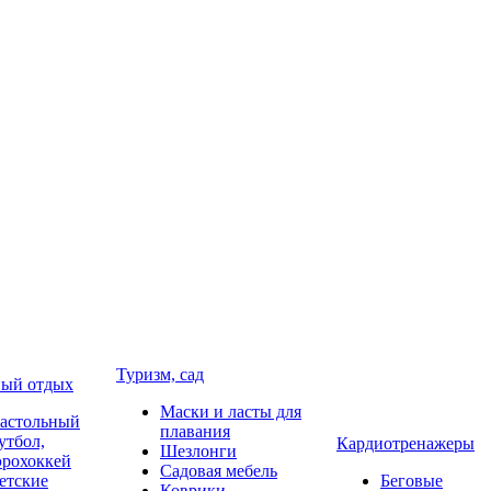
Туризм, сад
ый отдых
Маски и ласты для
астольный
плавания
утбол,
Кардиотренажеры
Шезлонги
эрохоккей
Садовая мебель
етские
Беговые
Коврики