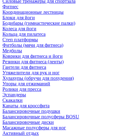
Силовые тренажеры для спортзала
Фитнес
Координационные лестницы
Блоки для йоги
Бодибары (гимнастические палки)
Колеса для йоги
Кольца для пилатеса
Степ платформы
Фитболы (мячи для фитнеса)
Медболы
Коврики для фитнеса и йоги
Резинки для фитнеса (ленты)
Гантели для фитнеса
Утяжелители для рук и ног
Хулахупы (обручи для похудения)
Упоры для отжиманий
Ролики для пресса
Эспандеры
Скакалки
Канаты для кроссфита
Балансировочные подушки
Балансировочные полусферы BOSU
Балансировочные диски
Масажные полусферы для ног
Активный отдых