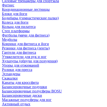
Силовые тренажеры для спортзала
Фитнес
Координационные лестницы
Блоки для йоги
Бодибары (гимнастические палки)
Колеса для йоги
Кольца для пилатеса
Степ платформы
Фитболы (мячи для фитнеса)
Медболы
Коврики для фитнеса и йоги
Резинки для фитнеса (ленты)
Гантели для фитнеса
Утяжелители для рук и ног
Хулахупы (обручи для похудения)
Упоры для отжиманий
Ролики для пресса
Эспандеры
Скакалки
Канаты для кроссфита
Балансировочные подушки
Балансировочные полусферы BOSU
Балансировочные диски
Масажные полусферы для ног
Активный отдых