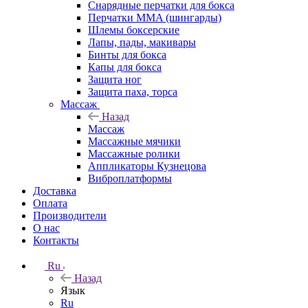
Снарядные перчатки для бокса
Перчатки MMA (шингарды)
Шлемы боксерские
Лапы, пады, макивары
Бинты для бокса
Капы для бокса
Защита ног
Защита паха, торса
Массаж
Назад
Массаж
Массажные мячики
Массажные ролики
Аппликаторы Кузнецова
Виброплатформы
Доставка
Оплата
Производители
О нас
Контакты
Ru
Назад
Язык
Ru