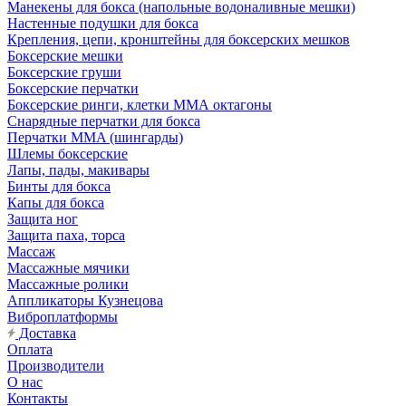
Манекены для бокса (напольные водоналивные мешки)
Настенные подушки для бокса
Крепления, цепи, кронштейны для боксерских мешков
Боксерские мешки
Боксерские груши
Боксерские перчатки
Боксерские ринги, клетки ММА октагоны
Снарядные перчатки для бокса
Перчатки MMA (шингарды)
Шлемы боксерские
Лапы, пады, макивары
Бинты для бокса
Капы для бокса
Защита ног
Защита паха, торса
Массаж
Массажные мячики
Массажные ролики
Аппликаторы Кузнецова
Виброплатформы
Доставка
Оплата
Производители
О нас
Контакты