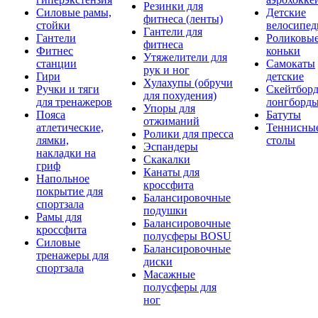
Резинки для
Силовые рамы,
Детские
фитнеса (ленты)
стойки
велосипе
Гантели для
Гантели
Роликовы
фитнеса
Фитнес
коньки
Утяжелители для
станции
Самокаты
рук и ног
Гири
детские
Хулахупы (обручи
Ручки и тяги
Скейтборд
для похудения)
для тренажеров
лонгборд
Упоры для
Пояса
Батуты
отжиманий
атлетические,
Теннисны
Ролики для пресса
лямки,
столы
Эспандеры
накладки на
Скакалки
гриф
Канаты для
Напольное
кроссфита
покрытие для
Балансировочные
спортзала
подушки
Рамы для
Балансировочные
кроссфита
полусферы BOSU
Силовые
Балансировочные
тренажеры для
диски
спортзала
Масажные
полусферы для
ног