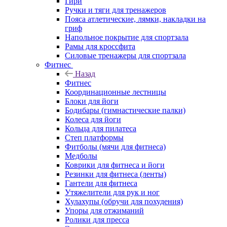
Гири
Ручки и тяги для тренажеров
Пояса атлетические, лямки, накладки на
гриф
Напольное покрытие для спортзала
Рамы для кроссфита
Силовые тренажеры для спортзала
Фитнес
Назад
Фитнес
Координационные лестницы
Блоки для йоги
Бодибары (гимнастические палки)
Колеса для йоги
Кольца для пилатеса
Степ платформы
Фитболы (мячи для фитнеса)
Медболы
Коврики для фитнеса и йоги
Резинки для фитнеса (ленты)
Гантели для фитнеса
Утяжелители для рук и ног
Хулахупы (обручи для похудения)
Упоры для отжиманий
Ролики для пресса