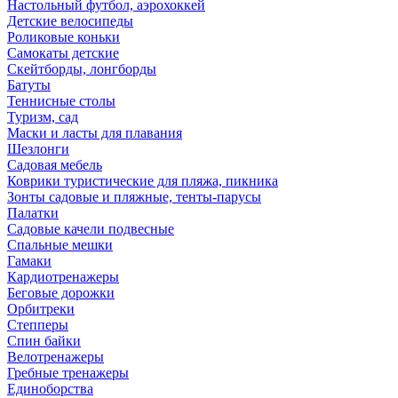
Настольный футбол, аэрохоккей
Детские велосипеды
Роликовые коньки
Самокаты детские
Скейтборды, лонгборды
Батуты
Теннисные столы
Туризм, сад
Маски и ласты для плавания
Шезлонги
Садовая мебель
Коврики туристические для пляжа, пикника
Зонты садовые и пляжные, тенты-парусы
Палатки
Садовые качели подвесные
Спальные мешки
Гамаки
Кардиотренажеры
Беговые дорожки
Орбитреки
Степперы
Спин байки
Велотренажеры
Гребные тренажеры
Единоборства