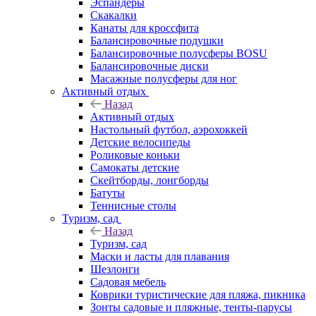
Эспандеры
Скакалки
Канаты для кроссфита
Балансировочные подушки
Балансировочные полусферы BOSU
Балансировочные диски
Масажные полусферы для ног
Активный отдых
Назад
Активный отдых
Настольный футбол, аэрохоккей
Детские велосипеды
Роликовые коньки
Самокаты детские
Скейтборды, лонгборды
Батуты
Теннисные столы
Туризм, сад
Назад
Туризм, сад
Маски и ласты для плавания
Шезлонги
Садовая мебель
Коврики туристические для пляжа, пикника
Зонты садовые и пляжные, тенты-парусы