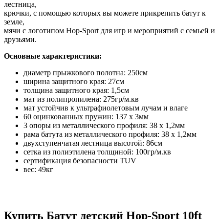
лестница,
крючки, с помощью которых вы можете прикрепить батут к
земле,
мячи с логотипом Hop-Sport для игр и мероприятий с семьей и
друзьями.
Основные характеристики:
диаметр прыжкового полотна: 250см
ширина защитного края: 27см
толщина защитного края: 1,5см
мат из полипропилена: 275гр/м.кв
мат устойчив к ультрафиолетовым лучам и влаге
60 оцинкованных пружин: 137 х 3мм
3 опоры из металлического профиля: 38 х 1,2мм
рама батута из металлического профиля: 38 х 1,2мм
двухступенчатая лестница высотой: 86см
сетка из полиэтилена толщиной: 100гр/м.кв
сертификация безопасности TUV
вес: 49кг
Купить Батут детский Hop-Sport 10ft