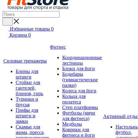
Избранные товары
0
Корзина
0
Фитнес
Координационные
Силовые тренажеры
лестницы
Блоки для йоги
Блины для
Бодибары
штанги
(гимнастические
Стойки для
палки)
гантелей,
Колеса для йоги
блинов, гирь
Кольца для
Турники и
пилатеса
брусья
Степ платформы
Грифы для
Фитболы (мячи
штанги и
Активный отды
для фитнеса)
замки
Медболы
Скамьи для
Настольн
Коврики для
жима, пресса,
футбол,
фитнеса и йоги
гиперэкстензия
аэрохокке