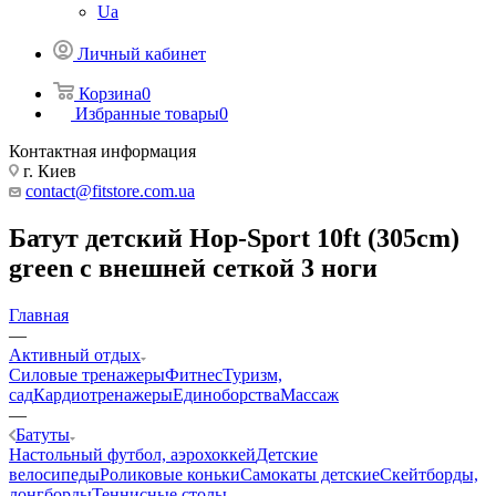
Ua
Личный кабинет
Корзина
0
Избранные товары
0
Контактная информация
г. Киев
contact@fitstore.com.ua
Батут детский Hop-Sport 10ft (305cm)
green с внешней сеткой 3 ноги
Главная
—
Активный отдых
Силовые тренажеры
Фитнес
Туризм,
сад
Кардиотренажеры
Единоборства
Массаж
—
Батуты
Настольный футбол, аэрохоккей
Детские
велосипеды
Роликовые коньки
Самокаты детские
Скейтборды,
лонгборды
Теннисные столы