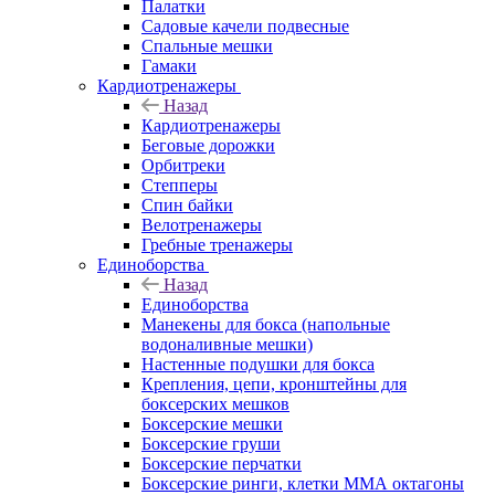
Палатки
Садовые качели подвесные
Спальные мешки
Гамаки
Кардиотренажеры
Назад
Кардиотренажеры
Беговые дорожки
Орбитреки
Степперы
Спин байки
Велотренажеры
Гребные тренажеры
Единоборства
Назад
Единоборства
Манекены для бокса (напольные
водоналивные мешки)
Настенные подушки для бокса
Крепления, цепи, кронштейны для
боксерских мешков
Боксерские мешки
Боксерские груши
Боксерские перчатки
Боксерские ринги, клетки ММА октагоны