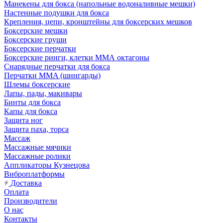
Манекены для бокса (напольные водоналивные мешки)
Настенные подушки для бокса
Крепления, цепи, кронштейны для боксерских мешков
Боксерские мешки
Боксерские груши
Боксерские перчатки
Боксерские ринги, клетки ММА октагоны
Снарядные перчатки для бокса
Перчатки MMA (шингарды)
Шлемы боксерские
Лапы, пады, макивары
Бинты для бокса
Капы для бокса
Защита ног
Защита паха, торса
Массаж
Массажные мячики
Массажные ролики
Аппликаторы Кузнецова
Виброплатформы
Доставка
Оплата
Производители
О нас
Контакты