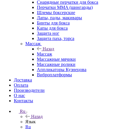
Снарядные перчатки для бокса
Перчатки MMA (шингарды)
Шлемы боксерские
Лапы, пады, макивары
Бинты для бокса
Капы для бокса
Защита ног
Защита паха, торса
Массаж
Назад
Массаж
Массажные мячики
Массажные ролики
Аппликаторы Кузнецова
Виброплатформы
Доставка
Оплата
Производители
О нас
Контакты
Ru
Назад
Язык
Ru