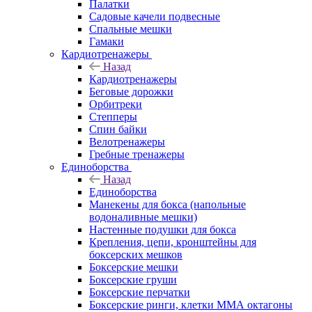
Палатки
Садовые качели подвесные
Спальные мешки
Гамаки
Кардиотренажеры
Назад
Кардиотренажеры
Беговые дорожки
Орбитреки
Степперы
Спин байки
Велотренажеры
Гребные тренажеры
Единоборства
Назад
Единоборства
Манекены для бокса (напольные
водоналивные мешки)
Настенные подушки для бокса
Крепления, цепи, кронштейны для
боксерских мешков
Боксерские мешки
Боксерские груши
Боксерские перчатки
Боксерские ринги, клетки ММА октагоны