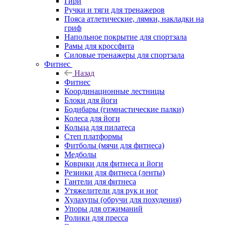
Гири
Ручки и тяги для тренажеров
Пояса атлетические, лямки, накладки на
гриф
Напольное покрытие для спортзала
Рамы для кроссфита
Силовые тренажеры для спортзала
Фитнес
Назад
Фитнес
Координационные лестницы
Блоки для йоги
Бодибары (гимнастические палки)
Колеса для йоги
Кольца для пилатеса
Степ платформы
Фитболы (мячи для фитнеса)
Медболы
Коврики для фитнеса и йоги
Резинки для фитнеса (ленты)
Гантели для фитнеса
Утяжелители для рук и ног
Хулахупы (обручи для похудения)
Упоры для отжиманий
Ролики для пресса