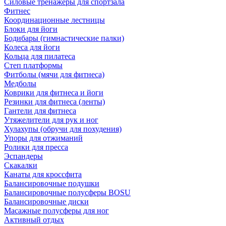
Силовые тренажеры для спортзала
Фитнес
Координационные лестницы
Блоки для йоги
Бодибары (гимнастические палки)
Колеса для йоги
Кольца для пилатеса
Степ платформы
Фитболы (мячи для фитнеса)
Медболы
Коврики для фитнеса и йоги
Резинки для фитнеса (ленты)
Гантели для фитнеса
Утяжелители для рук и ног
Хулахупы (обручи для похудения)
Упоры для отжиманий
Ролики для пресса
Эспандеры
Скакалки
Канаты для кроссфита
Балансировочные подушки
Балансировочные полусферы BOSU
Балансировочные диски
Масажные полусферы для ног
Активный отдых