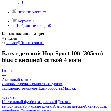
Ua
Личный кабинет
Корзина
0
Избранные товары
0
Контактная информация
г. Киев
contact@fitstore.com.ua
Батут детский Hop-Sport 10ft (305cm)
blue с внешней сеткой 4 ноги
Главная
—
Активный отдых
Силовые тренажеры
Фитнес
Туризм,
сад
Кардиотренажеры
Единоборства
Массаж
—
Батуты
Настольный футбол, аэрохоккей
Детские
велосипеды
Роликовые коньки
Самокаты детские
Скейтборды,
лонгборды
Теннисные столы