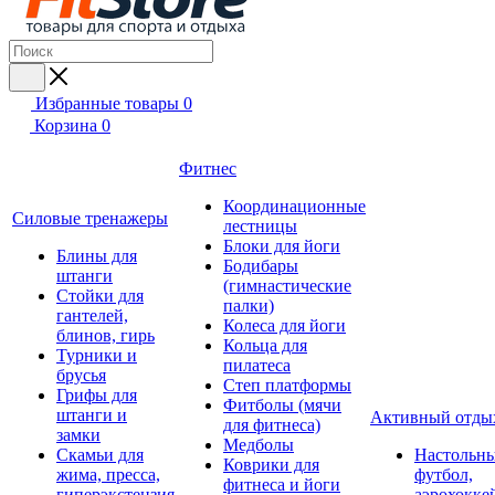
Избранные товары
0
Корзина
0
Фитнес
Координационные
Силовые тренажеры
лестницы
Блоки для йоги
Блины для
Бодибары
штанги
(гимнастические
Стойки для
палки)
гантелей,
Колеса для йоги
блинов, гирь
Кольца для
Турники и
пилатеса
брусья
Степ платформы
Грифы для
Фитболы (мячи
штанги и
Активный отды
для фитнеса)
замки
Медболы
Скамьи для
Настольн
Коврики для
жима, пресса,
футбол,
фитнеса и йоги
гиперэкстензия
аэрохокке