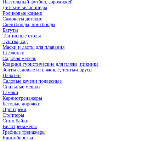
Настольный футбол, аэрохоккей
Детские велосипеды
Роликовые коньки
Самокаты детские
Скейтборды, лонгборды
Батуты
Теннисные столы
Туризм, сад
Маски и ласты для плавания
Шезлонги
Садовая мебель
Коврики туристические для пляжа, пикника
Зонты садовые и пляжные, тенты-парусы
Палатки
Садовые качели подвесные
Спальные мешки
Гамаки
Кардиотренажеры
Беговые дорожки
Орбитреки
Степперы
Спин байки
Велотренажеры
Гребные тренажеры
Единоборства