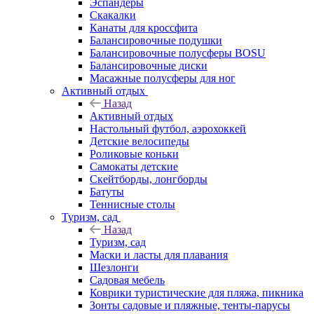
Эспандеры
Скакалки
Канаты для кроссфита
Балансировочные подушки
Балансировочные полусферы BOSU
Балансировочные диски
Масажные полусферы для ног
Активный отдых
Назад
Активный отдых
Настольный футбол, аэрохоккей
Детские велосипеды
Роликовые коньки
Самокаты детские
Скейтборды, лонгборды
Батуты
Теннисные столы
Туризм, сад
Назад
Туризм, сад
Маски и ласты для плавания
Шезлонги
Садовая мебель
Коврики туристические для пляжа, пикника
Зонты садовые и пляжные, тенты-парусы