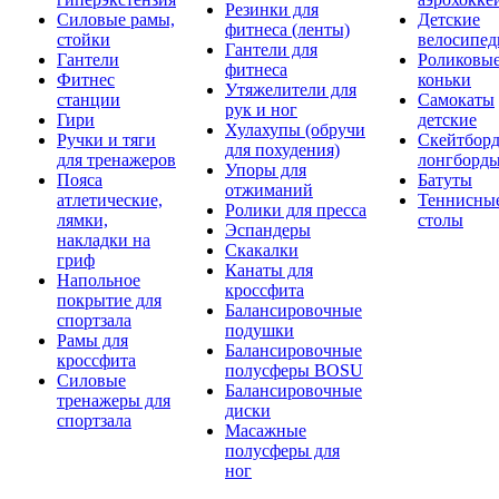
Резинки для
Силовые рамы,
Детские
фитнеса (ленты)
стойки
велосипе
Гантели для
Гантели
Роликовы
фитнеса
Фитнес
коньки
Утяжелители для
станции
Самокаты
рук и ног
Гири
детские
Хулахупы (обручи
Ручки и тяги
Скейтборд
для похудения)
для тренажеров
лонгборд
Упоры для
Пояса
Батуты
отжиманий
атлетические,
Теннисны
Ролики для пресса
лямки,
столы
Эспандеры
накладки на
Скакалки
гриф
Канаты для
Напольное
кроссфита
покрытие для
Балансировочные
спортзала
подушки
Рамы для
Балансировочные
кроссфита
полусферы BOSU
Силовые
Балансировочные
тренажеры для
диски
спортзала
Масажные
полусферы для
ног