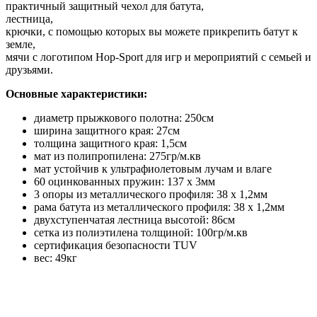
практичный защитный чехол для батута,
лестница,
крючки, с помощью которых вы можете прикрепить батут к
земле,
мячи с логотипом Hop-Sport для игр и мероприятий с семьей и
друзьями.
Основные характеристики:
диаметр прыжкового полотна: 250см
ширина защитного края: 27см
толщина защитного края: 1,5см
мат из полипропилена: 275гр/м.кв
мат устойчив к ультрафиолетовым лучам и влаге
60 оцинкованных пружин: 137 х 3мм
3 опоры из металлического профиля: 38 х 1,2мм
рама батута из металлического профиля: 38 х 1,2мм
двухступенчатая лестница высотой: 86см
сетка из полиэтилена толщиной: 100гр/м.кв
сертификация безопасности TUV
вес: 49кг