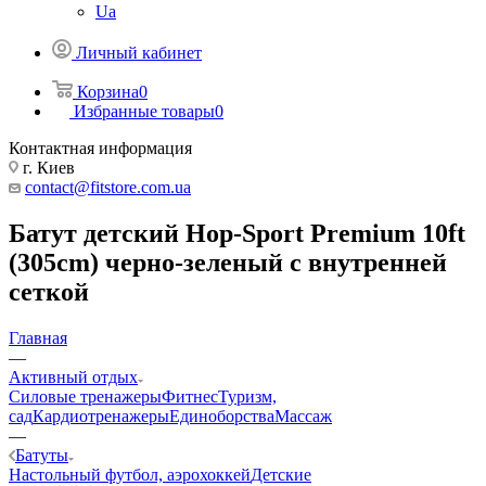
Ua
Личный кабинет
Корзина
0
Избранные товары
0
Контактная информация
г. Киев
contact@fitstore.com.ua
Батут детский Hop-Sport Premium 10ft
(305cm) черно-зеленый с внутренней
сеткой
Главная
—
Активный отдых
Силовые тренажеры
Фитнес
Туризм,
сад
Кардиотренажеры
Единоборства
Массаж
—
Батуты
Настольный футбол, аэрохоккей
Детские