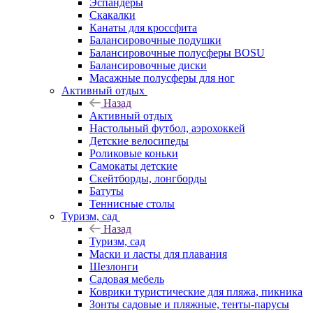
Эспандеры
Скакалки
Канаты для кроссфита
Балансировочные подушки
Балансировочные полусферы BOSU
Балансировочные диски
Масажные полусферы для ног
Активный отдых
Назад
Активный отдых
Настольный футбол, аэрохоккей
Детские велосипеды
Роликовые коньки
Самокаты детские
Скейтборды, лонгборды
Батуты
Теннисные столы
Туризм, сад
Назад
Туризм, сад
Маски и ласты для плавания
Шезлонги
Садовая мебель
Коврики туристические для пляжа, пикника
Зонты садовые и пляжные, тенты-парусы