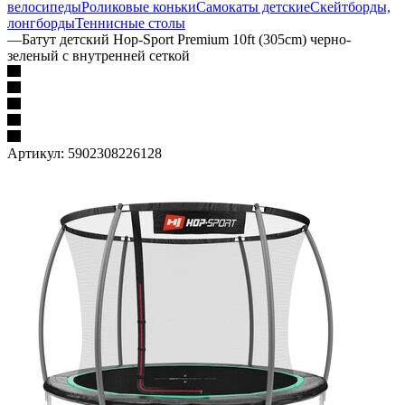
велосипеды
Роликовые коньки
Самокаты детские
Скейтборды,
лонгборды
Теннисные столы
—
Батут детский Hop-Sport Premium 10ft (305cm) черно-
зеленый с внутренней сеткой
Артикул:
5902308226128