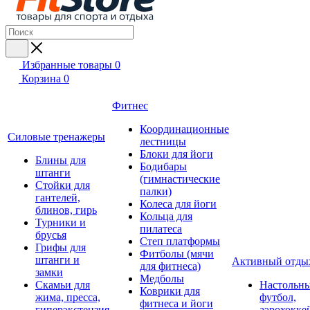
Избранные товары
0
Корзина
0
Фитнес
Координационные
Силовые тренажеры
лестницы
Блоки для йоги
Блины для
Бодибары
штанги
(гимнастические
Стойки для
палки)
гантелей,
Колеса для йоги
блинов, гирь
Кольца для
Турники и
пилатеса
брусья
Степ платформы
Грифы для
Фитболы (мячи
штанги и
Активный отды
для фитнеса)
замки
Медболы
Скамьи для
Настольн
Коврики для
жима, пресса,
футбол,
фитнеса и йоги
гиперэкстензия
аэрохокке