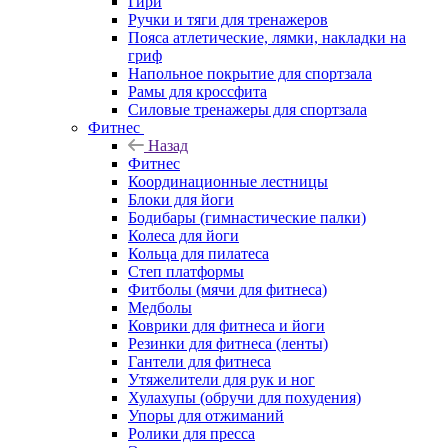
Гири
Ручки и тяги для тренажеров
Пояса атлетические, лямки, накладки на
гриф
Напольное покрытие для спортзала
Рамы для кроссфита
Силовые тренажеры для спортзала
Фитнес
Назад
Фитнес
Координационные лестницы
Блоки для йоги
Бодибары (гимнастические палки)
Колеса для йоги
Кольца для пилатеса
Степ платформы
Фитболы (мячи для фитнеса)
Медболы
Коврики для фитнеса и йоги
Резинки для фитнеса (ленты)
Гантели для фитнеса
Утяжелители для рук и ног
Хулахупы (обручи для похудения)
Упоры для отжиманий
Ролики для пресса