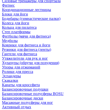
Силовые тренажеры для спортзала
Фитнес
Координационные лестницы
Блоки для йоги
Бодибары (гимнастические палки)
Колеса для йоги
Кольца для пилатеса
Степ платформы
Фитболы (мячи для фитнеса)
Медболы
Коврики для фитнеса и йоги
Резинки для фитнеса (ленты)
Гантели для фитнеса
Утяжелители для рук и ног
Хулахупы (обручи для похудения)
Упоры для отжиманий
Ролики для пресса
Эспандеры
Скакалки
Канаты для кроссфита
Балансировочные подушки
Балансировочные полусферы BOSU
Балансировочные диски
Масажные полусферы для ног
Активный отдых