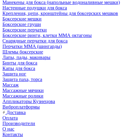
Манекены для бокса (напольные водоналивные мешки)
Настенные подушки для бокса
Крепления, цепи, кронштейны для боксерских мешков
Боксерские мешки
Боксерские груши
Боксерские перчатки
Боксерские ринги, клетки ММА октагоны
Снарядные перчатки для бокса
Перчатки MMA (шингарды)
Шлемы боксерские
Лапы, пады, макивары
Бинты для бокса
Капы для бокса
Защита ног
Защита паха, торса
Массаж
Массажные мячики
Массажные ролики
Аппликаторы Кузнецова
Виброплатформы
Доставка
Оплата
Производители
О нас
Контакты