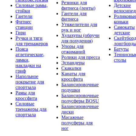
Резинки для
Силовые рамы,
Детские
фитнеса (ленты)
стойки
велосипе
Гантели для
Гантели
Роликовы
фитнеса
Фитнес
коньки
Утяжелители для
станции
Самокаты
рук и ног
Гири
детские
Хулахупы (обручи
Ручки и тяги
Скейтборд
для похудения)
для тренажеров
лонгборд
Упоры для
Пояса
Батуты
отжиманий
атлетические,
Теннисны
Ролики для пресса
лямки,
столы
Эспандеры
накладки на
Скакалки
гриф
Канаты для
Напольное
кроссфита
покрытие для
Балансировочные
спортзала
подушки
Рамы для
Балансировочные
кроссфита
полусферы BOSU
Силовые
Балансировочные
тренажеры для
диски
спортзала
Масажные
полусферы для
ног