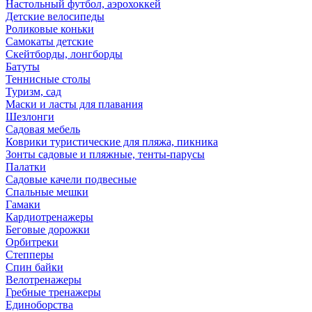
Настольный футбол, аэрохоккей
Детские велосипеды
Роликовые коньки
Самокаты детские
Скейтборды, лонгборды
Батуты
Теннисные столы
Туризм, сад
Маски и ласты для плавания
Шезлонги
Садовая мебель
Коврики туристические для пляжа, пикника
Зонты садовые и пляжные, тенты-парусы
Палатки
Садовые качели подвесные
Спальные мешки
Гамаки
Кардиотренажеры
Беговые дорожки
Орбитреки
Степперы
Спин байки
Велотренажеры
Гребные тренажеры
Единоборства