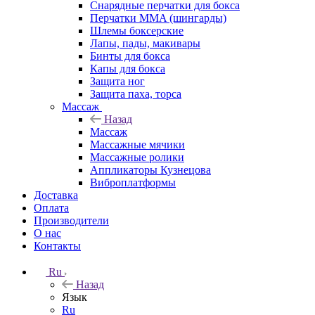
Снарядные перчатки для бокса
Перчатки MMA (шингарды)
Шлемы боксерские
Лапы, пады, макивары
Бинты для бокса
Капы для бокса
Защита ног
Защита паха, торса
Массаж
Назад
Массаж
Массажные мячики
Массажные ролики
Аппликаторы Кузнецова
Виброплатформы
Доставка
Оплата
Производители
О нас
Контакты
Ru
Назад
Язык
Ru