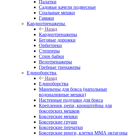
Палатки
Садовые качели подвесные
Спальные мешки
Гамаки
Кардиотренажеры
Назад
Кардиотренажеры
Беговые дорожки
Орбитреки
Степперы
Спин байки
Велотренажеры
Гребные тренажеры
Единоборства
Назад
Единоборства
Манекены для бокса (напольные
водоналивные мешки)
Настенные подушки для бокса
Крепления, цепи, кронштейны для
боксерских мешков
Боксерские мешки
Боксерские груши
Боксерские перчатки
Боксерские ринги, клетки ММА октагоны