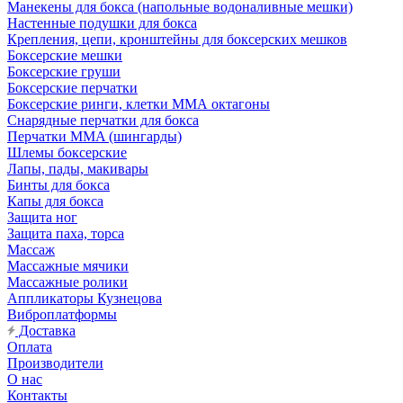
Манекены для бокса (напольные водоналивные мешки)
Настенные подушки для бокса
Крепления, цепи, кронштейны для боксерских мешков
Боксерские мешки
Боксерские груши
Боксерские перчатки
Боксерские ринги, клетки ММА октагоны
Снарядные перчатки для бокса
Перчатки MMA (шингарды)
Шлемы боксерские
Лапы, пады, макивары
Бинты для бокса
Капы для бокса
Защита ног
Защита паха, торса
Массаж
Массажные мячики
Массажные ролики
Аппликаторы Кузнецова
Виброплатформы
Доставка
Оплата
Производители
О нас
Контакты