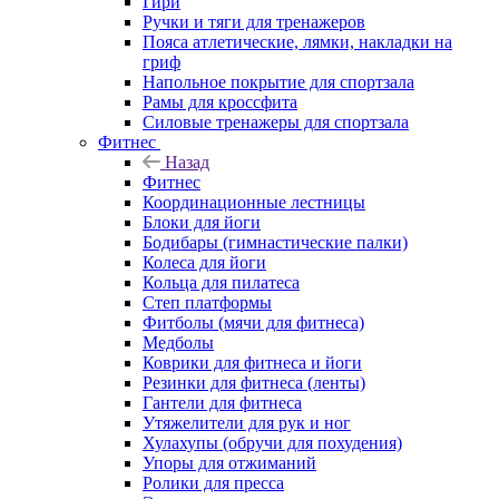
Гири
Ручки и тяги для тренажеров
Пояса атлетические, лямки, накладки на
гриф
Напольное покрытие для спортзала
Рамы для кроссфита
Силовые тренажеры для спортзала
Фитнес
Назад
Фитнес
Координационные лестницы
Блоки для йоги
Бодибары (гимнастические палки)
Колеса для йоги
Кольца для пилатеса
Степ платформы
Фитболы (мячи для фитнеса)
Медболы
Коврики для фитнеса и йоги
Резинки для фитнеса (ленты)
Гантели для фитнеса
Утяжелители для рук и ног
Хулахупы (обручи для похудения)
Упоры для отжиманий
Ролики для пресса