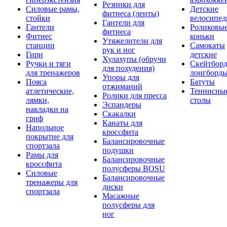
Резинки для
Силовые рамы,
Детские
фитнеса (ленты)
стойки
велосипе
Гантели для
Гантели
Роликовы
фитнеса
Фитнес
коньки
Утяжелители для
станции
Самокаты
рук и ног
Гири
детские
Хулахупы (обручи
Ручки и тяги
Скейтборд
для похудения)
для тренажеров
лонгборд
Упоры для
Пояса
Батуты
отжиманий
атлетические,
Теннисны
Ролики для пресса
лямки,
столы
Эспандеры
накладки на
Скакалки
гриф
Канаты для
Напольное
кроссфита
покрытие для
Балансировочные
спортзала
подушки
Рамы для
Балансировочные
кроссфита
полусферы BOSU
Силовые
Балансировочные
тренажеры для
диски
спортзала
Масажные
полусферы для
ног