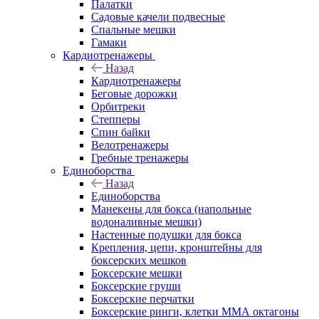
Палатки
Садовые качели подвесные
Спальные мешки
Гамаки
Кардиотренажеры
Назад
Кардиотренажеры
Беговые дорожки
Орбитреки
Степперы
Спин байки
Велотренажеры
Гребные тренажеры
Единоборства
Назад
Единоборства
Манекены для бокса (напольные
водоналивные мешки)
Настенные подушки для бокса
Крепления, цепи, кронштейны для
боксерских мешков
Боксерские мешки
Боксерские груши
Боксерские перчатки
Боксерские ринги, клетки ММА октагоны