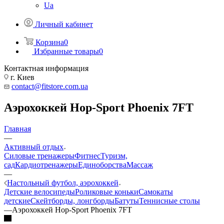
Ua
Личный кабинет
Корзина
0
Избранные товары
0
Контактная информация
г. Киев
contact@fitstore.com.ua
Аэрохоккей Hop-Sport Phoenix 7FT
Главная
—
Активный отдых
Силовые тренажеры
Фитнес
Туризм,
сад
Кардиотренажеры
Единоборства
Массаж
—
Настольный футбол, аэрохоккей
Детские велосипеды
Роликовые коньки
Самокаты
детские
Скейтборды, лонгборды
Батуты
Теннисные столы
—
Аэрохоккей Hop-Sport Phoenix 7FT