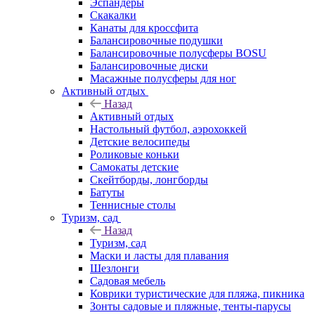
Эспандеры
Скакалки
Канаты для кроссфита
Балансировочные подушки
Балансировочные полусферы BOSU
Балансировочные диски
Масажные полусферы для ног
Активный отдых
Назад
Активный отдых
Настольный футбол, аэрохоккей
Детские велосипеды
Роликовые коньки
Самокаты детские
Скейтборды, лонгборды
Батуты
Теннисные столы
Туризм, сад
Назад
Туризм, сад
Маски и ласты для плавания
Шезлонги
Садовая мебель
Коврики туристические для пляжа, пикника
Зонты садовые и пляжные, тенты-парусы