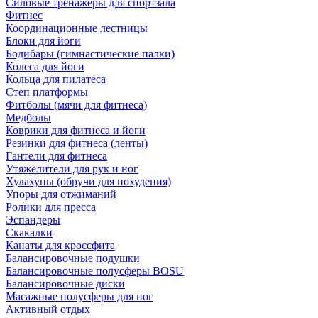
Силовые тренажеры для спортзала
Фитнес
Координационные лестницы
Блоки для йоги
Бодибары (гимнастические палки)
Колеса для йоги
Кольца для пилатеса
Степ платформы
Фитболы (мячи для фитнеса)
Медболы
Коврики для фитнеса и йоги
Резинки для фитнеса (ленты)
Гантели для фитнеса
Утяжелители для рук и ног
Хулахупы (обручи для похудения)
Упоры для отжиманий
Ролики для пресса
Эспандеры
Скакалки
Канаты для кроссфита
Балансировочные подушки
Балансировочные полусферы BOSU
Балансировочные диски
Масажные полусферы для ног
Активный отдых