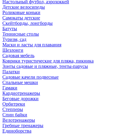
Настольный футбол, аэрохоккей
Детские велосипеды
Роликовые коньки
Самокаты детские
Скейтборды, лонгборды
Батуты
Теннисные столы
Туризм, сад
Маски и ласты для плавания
Шезлонги
Садовая мебель
Коврики туристические для пляжа, пикника
Зонты садовые и пляжные, тенты-парусы
Палатки
Садовые качели подвесные
Спальные мешки
Гамаки
Кардиотренажеры
Беговые дорожки
Орбитреки
Степперы
Спин байки
Велотренажеры
Гребные тренажеры
Единоборства