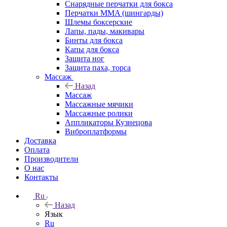
Снарядные перчатки для бокса
Перчатки MMA (шингарды)
Шлемы боксерские
Лапы, пады, макивары
Бинты для бокса
Капы для бокса
Защита ног
Защита паха, торса
Массаж
Назад
Массаж
Массажные мячики
Массажные ролики
Аппликаторы Кузнецова
Виброплатформы
Доставка
Оплата
Производители
О нас
Контакты
Ru
Назад
Язык
Ru