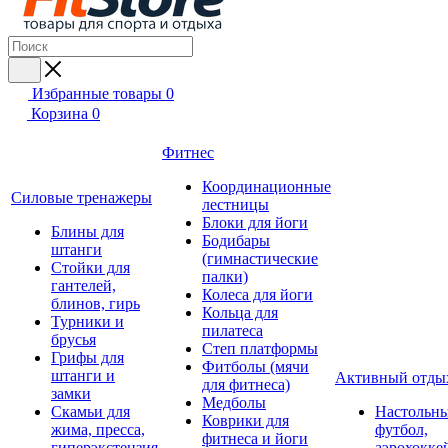
Избранные товары
0
Корзина
0
Фитнес
Координационные
Силовые тренажеры
лестницы
Блоки для йоги
Блины для
Бодибары
штанги
(гимнастические
Стойки для
палки)
гантелей,
Колеса для йоги
блинов, гирь
Кольца для
Турники и
пилатеса
брусья
Степ платформы
Грифы для
Фитболы (мячи
штанги и
Активный отды
для фитнеса)
замки
Медболы
Скамьи для
Настольн
Коврики для
жима, пресса,
футбол,
фитнеса и йоги
гиперэкстензия
аэрохокке