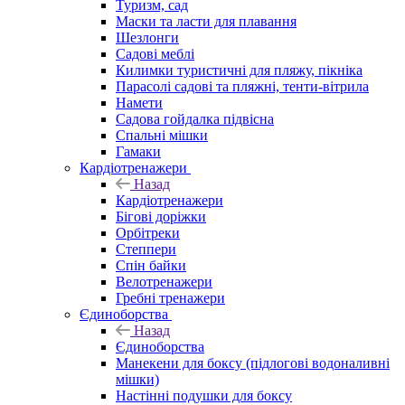
Туризм, сад
Маски та ласти для плавання
Шезлонги
Садові меблі
Килимки туристичні для пляжу, пікніка
Парасолі садові та пляжні, тенти-вітрила
Намети
Садова гойдалка підвісна
Спальні мішки
Гамаки
Кардіотренажери
Назад
Кардіотренажери
Бігові доріжки
Орбітреки
Степпери
Спін байки
Велотренажери
Гребні тренажери
Єдиноборства
Назад
Єдиноборства
Манекени для боксу (підлогові водоналивні
мішки)
Настінні подушки для боксу