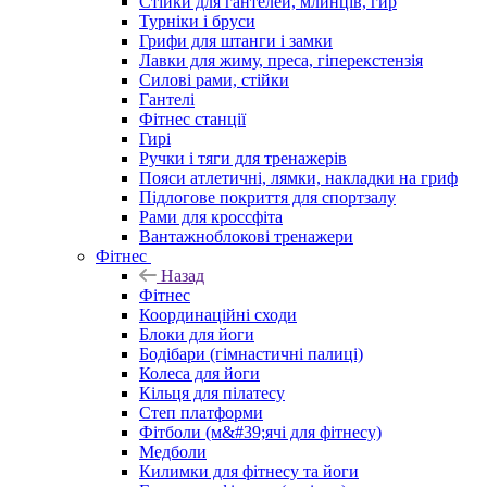
Стійки для гантелей, млинців, гир
Турніки і бруси
Грифи для штанги і замки
Лавки для жиму, преса, гіперекстензія
Силові рами, стійки
Гантелі
Фітнес станції
Гирі
Ручки і тяги для тренажерів
Пояси атлетичні, лямки, накладки на гриф
Підлогове покриття для спортзалу
Рами для кроссфіта
Вантажноблокові тренажери
Фітнес
Назад
Фітнес
Координаційні сходи
Блоки для йоги
Бодібари (гімнастичні палиці)
Колеса для йоги
Кільця для пілатесу
Степ платформи
Фітболи (м&#39;ячі для фітнесу)
Медболи
Килимки для фітнесу та йоги