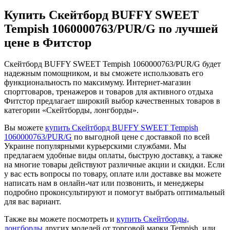
Купить Скейтборд BUFFY SWEET
Tempish 1060000763/PUR/G по лучшей
цене в Фитстор
Скейтборд BUFFY SWEET Tempish 1060000763/PUR/G будет
надежным помощником, и вы сможете использовать его
функциональность по максимуму. Интернет-магазин
спорттоваров, тренажеров и товаров для активного отдыха
Фитстор предлагает широкий выбор качественных товаров в
категории «Скейтборды, лонгборды».
Вы можете
купить Скейтборд BUFFY SWEET Tempish
1060000763/PUR/G
по выгодной цене с доставкой по всей
Украине популярными курьерскими службами. Мы
предлагаем удобные виды оплаты, быструю доставку, а также
на многие товары действуют различные акции и скидки. Если
у вас есть вопросы по товару, оплате или доставке вы можете
написать нам в онлайн-чат или позвонить, и менеджеры
подробно проконсультируют и помогут выбрать оптимальный
для вас вариант.
Также вы можете посмотреть и
купить Скейтборды,
лонгборды
других моделей от торговой марки Tempish, или