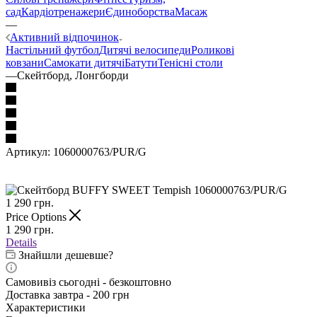
сад
Кардіотренажери
Єдиноборства
Масаж
—
Активний відпочинок
Настільний футбол
Дитячі велосипеди
Роликові
ковзани
Самокати дитячі
Батути
Тенісні столи
—
Скейтборд, Лонгборди
Артикул:
1060000763/PUR/G
1 290
грн.
Price Options
1 290
грн.
Details
Знайшли дешевше?
Самовивіз сьогодні - безкоштовно
Доставка завтра - 200 грн
Характеристики