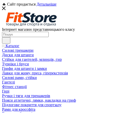
🔥 Сайт продається
Детальніше
Інтернет магазин представницького класу
Каталог
Силові тренажери
Диски для штанги
Стійки для гантелей, млинців, гир
Турніки і бруси
Грифи для штанги і замки
Лавки для жиму, преса, гіперекстензія
Силові рами, стійки
Гантелі
Фітнес станції
Гирі
Ручки і тяги для тренажерів
Пояси атлетичні, лямки, накладки на гриф
Підлогове покриття для спортзалу
Рами для кроссфіта