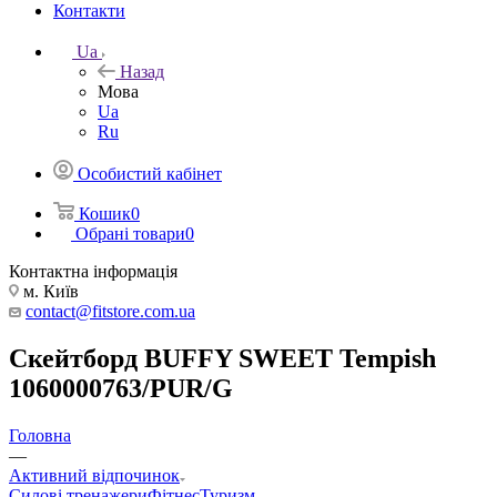
Контакти
Ua
Назад
Мова
Ua
Ru
Особистий кабінет
Кошик
0
Обрані товари
0
Контактна інформація
м. Київ
contact@fitstore.com.ua
Скейтборд BUFFY SWEET Tempish
1060000763/PUR/G
Головна
—
Активний відпочинок
Силові тренажери
Фітнес
Туризм,