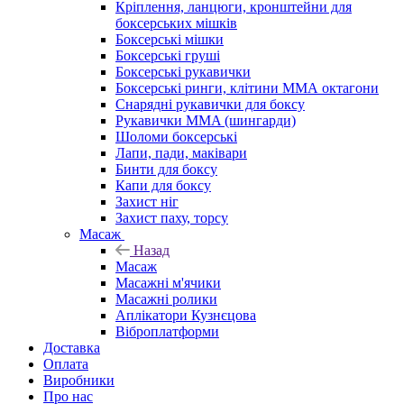
Кріплення, ланцюги, кронштейни для
боксерських мішків
Боксерські мішки
Боксерські груші
Боксерські рукавички
Боксерські ринги, клітини ММА октагони
Снарядні рукавички для боксу
Рукавички MMA (шингарди)
Шоломи боксерські
Лапи, пади, маківари
Бинти для боксу
Капи для боксу
Захист ніг
Захист паху, торсу
Масаж
Назад
Масаж
Масажні м'ячики
Масажні ролики
Аплікатори Кузнєцова
Віброплатформи
Доставка
Оплата
Виробники
Про нас