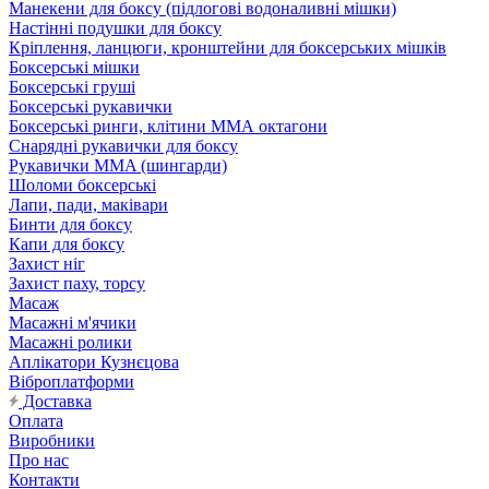
Манекени для боксу (підлогові водоналивні мішки)
Настінні подушки для боксу
Кріплення, ланцюги, кронштейни для боксерських мішків
Боксерські мішки
Боксерські груші
Боксерські рукавички
Боксерські ринги, клітини ММА октагони
Снарядні рукавички для боксу
Рукавички MMA (шингарди)
Шоломи боксерські
Лапи, пади, маківари
Бинти для боксу
Капи для боксу
Захист ніг
Захист паху, торсу
Масаж
Масажні м'ячики
Масажні ролики
Аплікатори Кузнєцова
Віброплатформи
Доставка
Оплата
Виробники
Про нас
Контакти