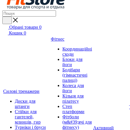
Обрані товари
0
Кошик
0
Фітнес
Координаційні
сходи
Блоки для
йоги
Бодібари
(гімнастичні
палиці)
Колеса для
йоги
Силові тренажери
Кільця для
Диски для
пілатесу
штанги
Степ
Стійки для
платформи
гантелей,
Фітболи
млинців, гир
(м&#39;ячі для
Турніки і бруси
фітнесу)
Активний