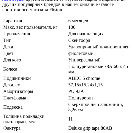
других популярных брендов в нашем онлайн-каталоге
спортивного магазина Fitstore.
Гарантия
6 месяцев
Макс. вес пользователя, кг
100
Призначення
Для начинающих
Тип
Скейтборд
Дека
Ударопрочный полипропилен
Цвет
фиолетовый
Для кого
Универсальный
Полиуретановые 78А 60 х 45
Колеса
мм
Подшипники
ABEC 5 chrome
Дека, см
57,15x15,24x1,15
Амортизаторы
PU 93А
Платформа
Полиуретан
Сверхпрочный алюминий,
Подвеска
8,26 см
Толщина подкладки
11
платформы, мм
Фактура
Deluxe grip tape 80АВ