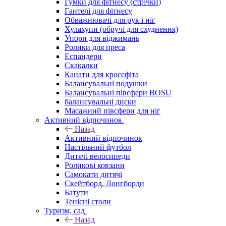
Гумки для фітнесу (стрічки)
Гантелі для фітнесу
Обважнювачі для рук і ніг
Хулахупи (обручі для схуднення)
Упори для віджимань
Ролики для преса
Еспандери
Скакалки
Канати для кроссфіта
Балансувальні подушки
Балансувальні півсфери BOSU
балансувальні диски
Масажний півсфери для ніг
Активний відпочинок
Назад
Активний відпочинок
Настільний футбол
Дитячі велосипеди
Роликові ковзани
Самокати дитячі
Скейтборд, Лонгборди
Батути
Тенісні столи
Туризм, сад
Назад