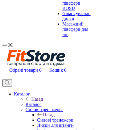
півсфери
BOSU
балансувальні
диски
Масажний
півсфери для
ніг
Обрані товари
0
Кошик
0
Каталог
Назад
Каталог
Силові тренажери
Назад
Силові тренажери
Диски для штанги