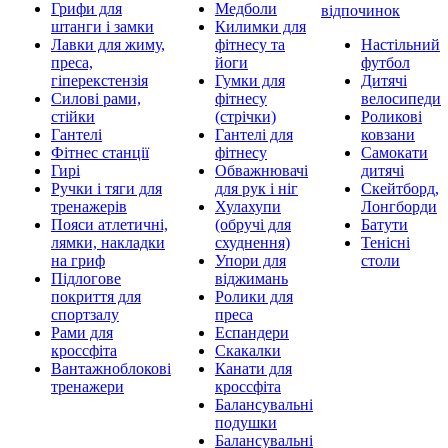
Грифи для
Медболи
відпочинок
штанги і замки
Килимки для
Лавки для жиму,
фітнесу та
Настільний
преса,
йоги
футбол
гіперекстензія
Гумки для
Дитячі
Силові рами,
фітнесу
велосипеди
стійки
(стрічки)
Роликові
Гантелі
Гантелі для
ковзани
Фітнес станції
фітнесу
Самокати
Гирі
Обважнювачі
дитячі
Ручки і тяги для
для рук і ніг
Скейтборд,
тренажерів
Хулахупи
Лонгборди
Пояси атлетичні,
(обручі для
Батути
лямки, накладки
схуднення)
Тенісні
на гриф
Упори для
столи
Підлогове
віджимань
покриття для
Ролики для
спортзалу
преса
Рами для
Еспандери
кроссфіта
Скакалки
Вантажноблокові
Канати для
тренажери
кроссфіта
Балансувальні
подушки
Балансувальні