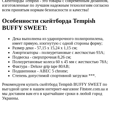
Скейтборды Tempish - это товары с современным дизайном,
изготовленные по лучшим надежным технологиям согласно
всем принятым нормам безопасности и качества!
Особенности скейтборда Tempish
BUFFY SWEET:
Дека выполнена из ударопрочного полипропилена,
имеет прямую, изогнутую с одной стороны форму;
Размер деки - 57,15 x 15,24 x 1,15 см;
Амортизаторы - полиуретановые с жесткостью 93А;
Подвеска - сверхпрочная 8,26 см;
Полиуретановые колеса 60 х 45 мм с жесткостью 78А;
Фактура - Deluxe grip tape 80АВ;
Подшипники - ABEC 5 chrome;
Степень допустимой спортивной загрузки ***.
Рекомендуем купить скейтборд Tempish BUFFY SWEET по
выгодной цене в нашем интернет-магазине Fitstore.com.ua и
мы доставим вам его в кратчайшие сроки в любой город
Украины.