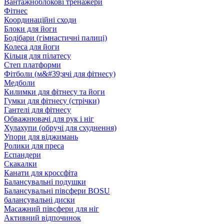
Вантажноблокові тренажери
Фітнес
Координаційні сходи
Блоки для йоги
Бодібари (гімнастичні палиці)
Колеса для йоги
Кільця для пілатесу
Степ платформи
Фітболи (м&#39;ячі для фітнесу)
Медболи
Килимки для фітнесу та йоги
Гумки для фітнесу (стрічки)
Гантелі для фітнесу
Обважнювачі для рук і ніг
Хулахупи (обручі для схуднення)
Упори для віджимань
Ролики для преса
Еспандери
Скакалки
Канати для кроссфіта
Балансувальні подушки
Балансувальні півсфери BOSU
балансувальні диски
Масажний півсфери для ніг
Активний відпочинок