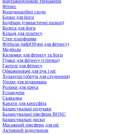
Вантажноблокові тренажери
Фітнес
Координаційні сходи
Блоки для йоги
Бодібари (гімнастичні палиці)
Колеса для йоги
Кільця для пілатесу
Степ платформи
Фітболи (м&#39;ячі для фітнесу)
Медболи
Килимки для фітнесу та йоги
Гумки для фітнесу (стрічки)
Гантелі для фітнесу
Обважнювачі для рук і ніг
Хулахупи (обручі для схуднення)
Упори для віджимань
Ролики для преса
Еспандери
Скакалки
Канати для кроссфіта
Балансувальні подушки
Балансувальні півсфери BOSU
балансувальні диски
Масажний півсфери для ніг
Активний відпочинок