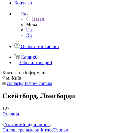
Контакти
Ua
Назад
Мова
Ua
Ru
Особистий кабінет
Кошик
0
Обрані товари
0
Контактна інформація
м. Київ
contact@fitstore.com.ua
Скейтборд, Лонгборди
127
Головна
—
Активний відпочинок
Силові тренажери
Фітнес
Туризм,