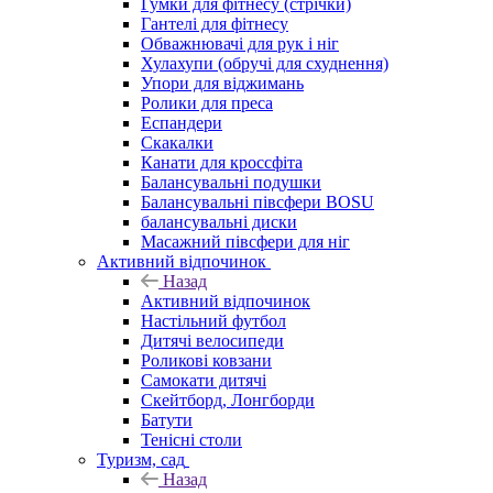
Гумки для фітнесу (стрічки)
Гантелі для фітнесу
Обважнювачі для рук і ніг
Хулахупи (обручі для схуднення)
Упори для віджимань
Ролики для преса
Еспандери
Скакалки
Канати для кроссфіта
Балансувальні подушки
Балансувальні півсфери BOSU
балансувальні диски
Масажний півсфери для ніг
Активний відпочинок
Назад
Активний відпочинок
Настільний футбол
Дитячі велосипеди
Роликові ковзани
Самокати дитячі
Скейтборд, Лонгборди
Батути
Тенісні столи
Туризм, сад
Назад