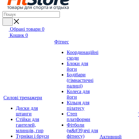
Обрані товари
0
Кошик
0
Фітнес
Координаційні
сходи
Блоки для
йоги
Бодібари
(гімнастичні
палиці)
Колеса для
йоги
Силові тренажери
Кільця для
Диски для
пілатесу
штанги
Степ
Стійки для
платформи
гантелей,
Фітболи
млинців, гир
(м&#39;ячі для
Турніки і бруси
фітнесу)
Активний