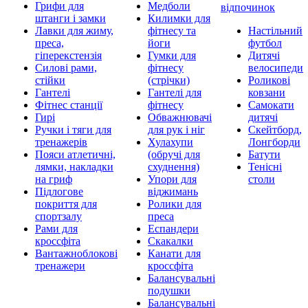
Грифи для
Медболи
відпочинок
штанги і замки
Килимки для
Лавки для жиму,
фітнесу та
Настільний
преса,
йоги
футбол
гіперекстензія
Гумки для
Дитячі
Силові рами,
фітнесу
велосипеди
стійки
(стрічки)
Роликові
Гантелі
Гантелі для
ковзани
Фітнес станції
фітнесу
Самокати
Гирі
Обважнювачі
дитячі
Ручки і тяги для
для рук і ніг
Скейтборд,
тренажерів
Хулахупи
Лонгборди
Пояси атлетичні,
(обручі для
Батути
лямки, накладки
схуднення)
Тенісні
на гриф
Упори для
столи
Підлогове
віджимань
покриття для
Ролики для
спортзалу
преса
Рами для
Еспандери
кроссфіта
Скакалки
Вантажноблокові
Канати для
тренажери
кроссфіта
Балансувальні
подушки
Балансувальні