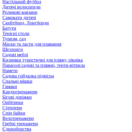
Настільний футбол
Дитячі велосипеди
Роликові ковзани
Самокати дитячі
Скейтборд, Лонгборди
Батути
Тенісні столи
Туризм, сад
Маски та ласти для плавання
Шезлонги
Садові меблі
Килимки туристичні для пляжу, пікніка
Парасолі садові та пляжні, тенти-вітрила
Намети
Садова гойдалка підвісна
Спальні мішки
Гамаки
Кардіотренажери
Бігові доріжки
Орбітреки
Степпери
Спін байки
Велотренажери
Гребні тренажери
Єдиноборства