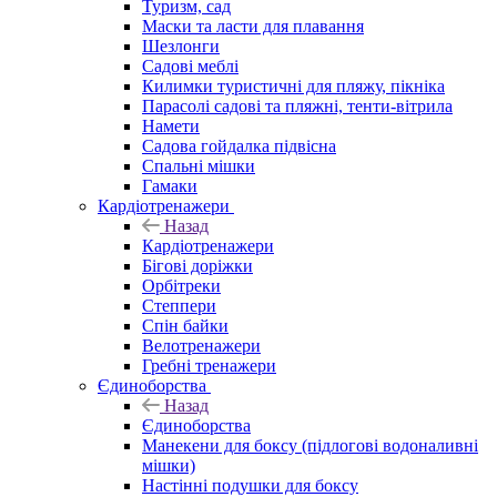
Туризм, сад
Маски та ласти для плавання
Шезлонги
Садові меблі
Килимки туристичні для пляжу, пікніка
Парасолі садові та пляжні, тенти-вітрила
Намети
Садова гойдалка підвісна
Спальні мішки
Гамаки
Кардіотренажери
Назад
Кардіотренажери
Бігові доріжки
Орбітреки
Степпери
Спін байки
Велотренажери
Гребні тренажери
Єдиноборства
Назад
Єдиноборства
Манекени для боксу (підлогові водоналивні
мішки)
Настінні подушки для боксу