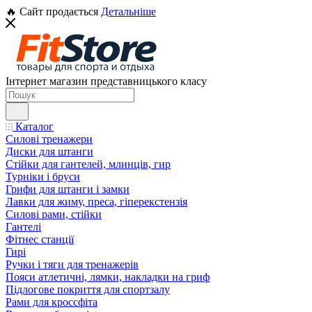
🔥 Сайт продається
Детальніше
Інтернет магазин представницького класу
Каталог
Силові тренажери
Диски для штанги
Стійки для гантелей, млинців, гир
Турніки і бруси
Грифи для штанги і замки
Лавки для жиму, преса, гіперекстензія
Силові рами, стійки
Гантелі
Фітнес станції
Гирі
Ручки і тяги для тренажерів
Пояси атлетичні, лямки, накладки на гриф
Підлогове покриття для спортзалу
Рами для кроссфіта