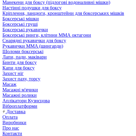
Манекени для боксу (підлогові водоналивні мішки)
Настінні подушки для боксу
Кріплення, ланцюги, кронштейни для боксерських мішків
Боксерські мішки
Боксерські груші
Боксерські рукавички
Боксерські ринги, клітини ММА октагони
Снарядні рукавички для боксу
Рукавички MMA (шингарди)
Шоломи боксерські
Лапи, пади, маківари
Бинти для боксу
Капи для боксу
Захист ніг
Захист паху, торсу
Масаж
Масажні м'ячики
Масажні ролики
Аплікатори Кузнєцова
Віброплатформи
Доставка
Оплата
Виробники
Про нас
Контакти