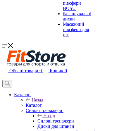
півсфери
BOSU
балансувальні
диски
Масажний
півсфери для
ніг
Обрані товари
0
Кошик
0
Каталог
Назад
Каталог
Силові тренажери
Назад
Силові тренажери
Диски для штанги