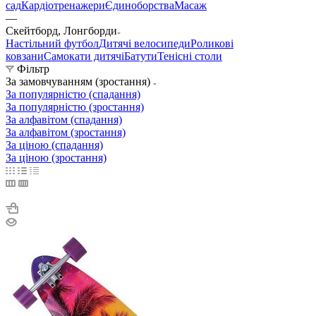
сад
Кардіотренажери
Єдиноборства
Масаж
—
Скейтборд, Лонгборди
Настільний футбол
Дитячі велосипеди
Роликові
ковзани
Самокати дитячі
Батути
Тенісні столи
Фільтр
За замовчуванням (зростання)
За популярністю (спадання)
За популярністю (зростання)
За алфавітом (спадання)
За алфавітом (зростання)
За ціною (спадання)
За ціною (зростання)