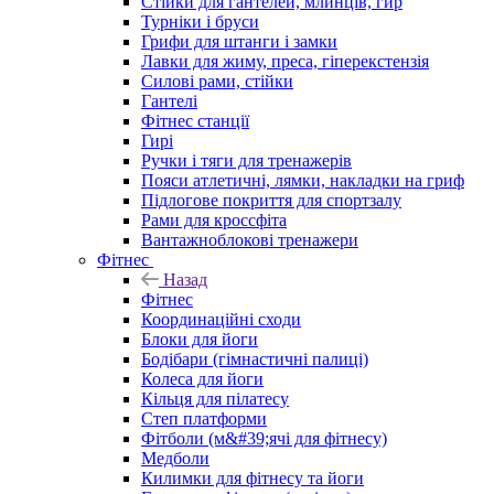
Стійки для гантелей, млинців, гир
Турніки і бруси
Грифи для штанги і замки
Лавки для жиму, преса, гіперекстензія
Силові рами, стійки
Гантелі
Фітнес станції
Гирі
Ручки і тяги для тренажерів
Пояси атлетичні, лямки, накладки на гриф
Підлогове покриття для спортзалу
Рами для кроссфіта
Вантажноблокові тренажери
Фітнес
Назад
Фітнес
Координаційні сходи
Блоки для йоги
Бодібари (гімнастичні палиці)
Колеса для йоги
Кільця для пілатесу
Степ платформи
Фітболи (м&#39;ячі для фітнесу)
Медболи
Килимки для фітнесу та йоги