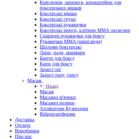
Кріплення, ланцюги, кронштейни для
боксерських мішків
Боксерські мішки
Боксерські груші
Боксерські рукавички
Боксерські ринги, клітини ММА октагони
Снарядні рукавички для боксу
Рукавички MMA (шингарди)
Шоломи боксерські
Лапи, пади, маківари
Бинти для боксу
Капи для боксу
Захист ніг
Захист паху, торсу
Масаж
Назад
Масаж
Масажні м'ячики
Масажні ролики
Аплікатори Кузнєцова
Віброплатформи
Доставка
Оплата
Виробники
Про нас