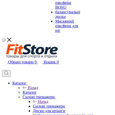
півсфери
BOSU
балансувальні
диски
Масажний
півсфери для
ніг
Обрані товари
0
Кошик
0
Каталог
Назад
Каталог
Силові тренажери
Назад
Силові тренажери
Диски для штанги