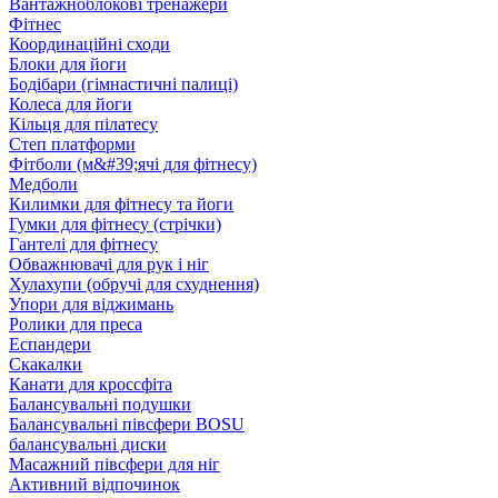
Вантажноблокові тренажери
Фітнес
Координаційні сходи
Блоки для йоги
Бодібари (гімнастичні палиці)
Колеса для йоги
Кільця для пілатесу
Степ платформи
Фітболи (м&#39;ячі для фітнесу)
Медболи
Килимки для фітнесу та йоги
Гумки для фітнесу (стрічки)
Гантелі для фітнесу
Обважнювачі для рук і ніг
Хулахупи (обручі для схуднення)
Упори для віджимань
Ролики для преса
Еспандери
Скакалки
Канати для кроссфіта
Балансувальні подушки
Балансувальні півсфери BOSU
балансувальні диски
Масажний півсфери для ніг
Активний відпочинок