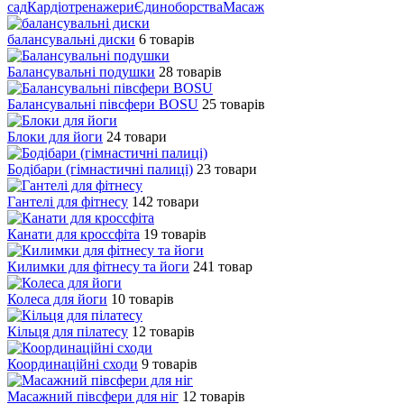
сад
Кардіотренажери
Єдиноборства
Масаж
балансувальні диски
6 товарів
Балансувальні подушки
28 товарів
Балансувальні півсфери BOSU
25 товарів
Блоки для йоги
24 товари
Бодібари (гімнастичні палиці)
23 товари
Гантелі для фітнесу
142 товари
Канати для кроссфіта
19 товарів
Килимки для фітнесу та йоги
241 товар
Колеса для йоги
10 товарів
Кільця для пілатесу
12 товарів
Координаційні сходи
9 товарів
Масажний півсфери для ніг
12 товарів