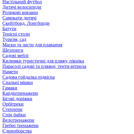
Настільний футбол
Дитячі велосипеди
Роликові ковзани
Самокати дитячі
Скейтборд, Лонгборди
Батути
Тенісні столи
Туризм, сад
Маски та ласти для плавання
Шезлонги
Садові меблі
Килимки туристичні для пляжу, пікніка
Парасолі садові та пляжні, тенти-вітрила
Намети
Садова гойдалка підвісна
Спальні мішки
Гамаки
Кардіотренажери
Бігові доріжки
Орбітреки
Степпери
Спін байки
Велотренажери
Гребні тренажери
Єдиноборства