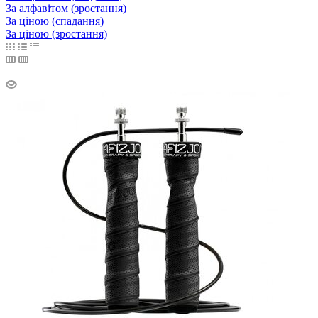
За алфавітом (зростання)
За ціною (спадання)
За ціною (зростання)