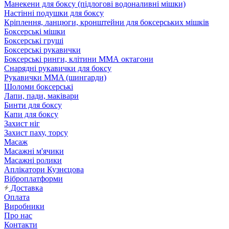
Манекени для боксу (підлогові водоналивні мішки)
Настінні подушки для боксу
Кріплення, ланцюги, кронштейни для боксерських мішків
Боксерські мішки
Боксерські груші
Боксерські рукавички
Боксерські ринги, клітини ММА октагони
Снарядні рукавички для боксу
Рукавички MMA (шингарди)
Шоломи боксерські
Лапи, пади, маківари
Бинти для боксу
Капи для боксу
Захист ніг
Захист паху, торсу
Масаж
Масажні м'ячики
Масажні ролики
Аплікатори Кузнєцова
Віброплатформи
Доставка
Оплата
Виробники
Про нас
Контакти