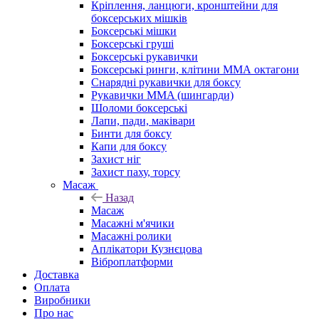
Кріплення, ланцюги, кронштейни для
боксерських мішків
Боксерські мішки
Боксерські груші
Боксерські рукавички
Боксерські ринги, клітини ММА октагони
Снарядні рукавички для боксу
Рукавички MMA (шингарди)
Шоломи боксерські
Лапи, пади, маківари
Бинти для боксу
Капи для боксу
Захист ніг
Захист паху, торсу
Масаж
Назад
Масаж
Масажні м'ячики
Масажні ролики
Аплікатори Кузнєцова
Віброплатформи
Доставка
Оплата
Виробники
Про нас