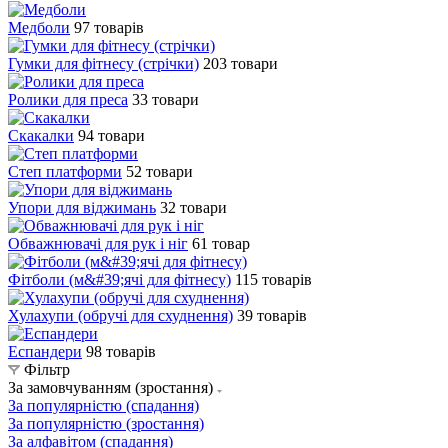
Медболи
97 товарів
Гумки для фітнесу (стрічки)
203 товари
Ролики для преса
33 товари
Скакалки
94 товари
Степ платформи
52 товари
Упори для віджимань
32 товари
Обважнювачі для рук і ніг
61 товар
Фітболи (м&#39;ячі для фітнесу)
115 товарів
Хулахупи (обручі для схуднення)
39 товарів
Еспандери
98 товарів
Фільтр
За замовчуванням (зростання)
За популярністю (спадання)
За популярністю (зростання)
За алфавітом (спадання)