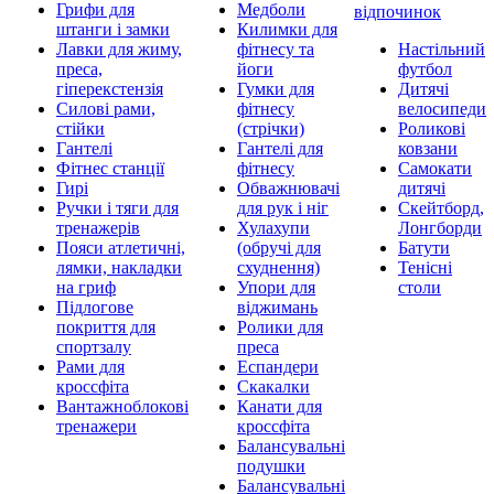
Грифи для
Медболи
відпочинок
штанги і замки
Килимки для
Лавки для жиму,
фітнесу та
Настільний
преса,
йоги
футбол
гіперекстензія
Гумки для
Дитячі
Силові рами,
фітнесу
велосипеди
стійки
(стрічки)
Роликові
Гантелі
Гантелі для
ковзани
Фітнес станції
фітнесу
Самокати
Гирі
Обважнювачі
дитячі
Ручки і тяги для
для рук і ніг
Скейтборд,
тренажерів
Хулахупи
Лонгборди
Пояси атлетичні,
(обручі для
Батути
лямки, накладки
схуднення)
Тенісні
на гриф
Упори для
столи
Підлогове
віджимань
покриття для
Ролики для
спортзалу
преса
Рами для
Еспандери
кроссфіта
Скакалки
Вантажноблокові
Канати для
тренажери
кроссфіта
Балансувальні
подушки
Балансувальні