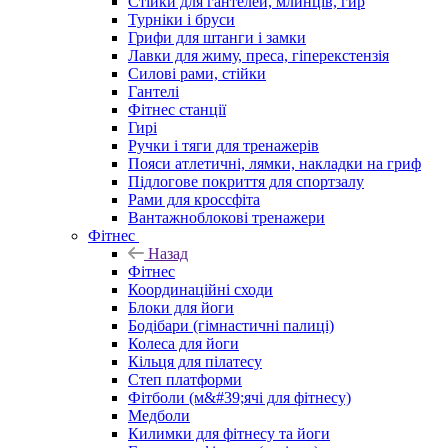
Стійки для гантелей, млинців, гир
Турніки і бруси
Грифи для штанги і замки
Лавки для жиму, преса, гіперекстензія
Силові рами, стійки
Гантелі
Фітнес станції
Гирі
Ручки і тяги для тренажерів
Пояси атлетичні, лямки, накладки на гриф
Підлогове покриття для спортзалу
Рами для кроссфіта
Вантажноблокові тренажери
Фітнес
Назад
Фітнес
Координаційні сходи
Блоки для йоги
Бодібари (гімнастичні палиці)
Колеса для йоги
Кільця для пілатесу
Степ платформи
Фітболи (м&#39;ячі для фітнесу)
Медболи
Килимки для фітнесу та йоги