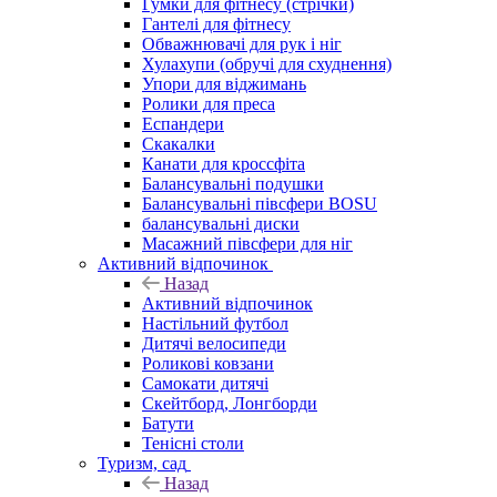
Гумки для фітнесу (стрічки)
Гантелі для фітнесу
Обважнювачі для рук і ніг
Хулахупи (обручі для схуднення)
Упори для віджимань
Ролики для преса
Еспандери
Скакалки
Канати для кроссфіта
Балансувальні подушки
Балансувальні півсфери BOSU
балансувальні диски
Масажний півсфери для ніг
Активний відпочинок
Назад
Активний відпочинок
Настільний футбол
Дитячі велосипеди
Роликові ковзани
Самокати дитячі
Скейтборд, Лонгборди
Батути
Тенісні столи
Туризм, сад
Назад