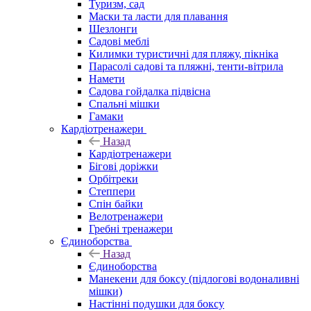
Туризм, сад
Маски та ласти для плавання
Шезлонги
Садові меблі
Килимки туристичні для пляжу, пікніка
Парасолі садові та пляжні, тенти-вітрила
Намети
Садова гойдалка підвісна
Спальні мішки
Гамаки
Кардіотренажери
Назад
Кардіотренажери
Бігові доріжки
Орбітреки
Степпери
Спін байки
Велотренажери
Гребні тренажери
Єдиноборства
Назад
Єдиноборства
Манекени для боксу (підлогові водоналивні
мішки)
Настінні подушки для боксу