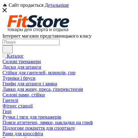
🔥 Сайт продається
Детальніше
Інтернет магазин представницького класу
Каталог
Силові тренажери
Диски для штанги
Стійки для гантелей, млинців, гир
Турніки і бруси
Грифи для штанги і замки
Лавки для жиму, преса, гіперекстензія
Силові рами, стійки
Гантелі
Фітнес станції
Гирі
Ручки і тяги для тренажерів
Пояси атлетичні, лямки, накладки на гриф
Підлогове покриття для спортзалу
Рами для кроссфіта