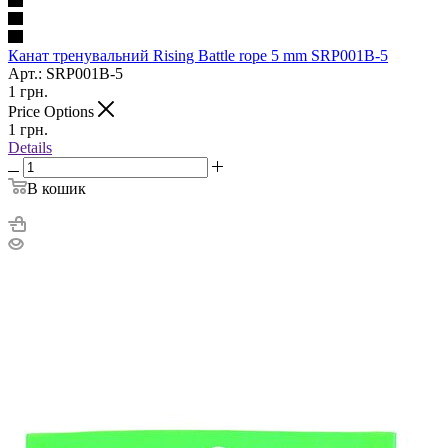
Канат тренувальний Rising Battle rope 5 mm SRP001B-5
Арт.: SRP001B-5
1
грн.
Price Options
1
грн.
Details
В кошик