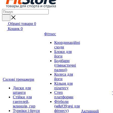
Обрані товари
0
Кошик
0
Фітнес
Координаційні
сходи
Блоки для
йоги
Бодібари
(гімнастичні
палиці)
Колеса для
йоги
Силові тренажери
Кільця для
Диски для
пілатесу
штанги
Степ
Стійки для
платформи
гантелей,
Фітболи
млинців, гир
(м&#39;ячі для
Турніки і бруси
фітнесу)
Активний