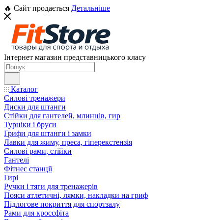
🔥 Сайт продається
Детальніше
Інтернет магазин представницького класу
Каталог
Силові тренажери
Диски для штанги
Стійки для гантелей, млинців, гир
Турніки і бруси
Грифи для штанги і замки
Лавки для жиму, преса, гіперекстензія
Силові рами, стійки
Гантелі
Фітнес станції
Гирі
Ручки і тяги для тренажерів
Пояси атлетичні, лямки, накладки на гриф
Підлогове покриття для спортзалу
Рами для кроссфіта