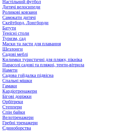
Настільний футбол
Дитячі велосипеди
Роликові ковзани
Самокати дитячі
Скейтборд, Лонгборди
Батути
Тенісні столи
Туризм, сад
Маски та ласти для плавання
Шезлонги
Садові меблі
Килимки туристичні для пляжу, пікніка
Парасолі садові та пляжні, тенти-вітрила
Намети
Садова гойдалка підвісна
Спальні мішки
Гамаки
Кардіотренажери
Бігові доріжки
Орбітреки
Степпери
Спін байки
Велотренажери
Гребні тренажери
Єдиноборства