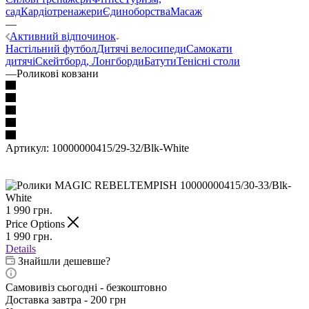
сад
Кардіотренажери
Єдиноборства
Масаж
—
Активний відпочинок
Настільний футбол
Дитячі велосипеди
Самокати
дитячі
Скейтборд, Лонгборди
Батути
Тенісні столи
—
Роликові ковзани
Артикул:
10000000415/29-32/Blk-White
1 990
грн.
Price Options
1 990
грн.
Details
Знайшли дешевше?
Самовивіз сьогодні - безкоштовно
Доставка завтра - 200 грн