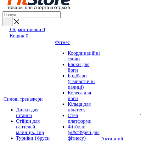
Обрані товари
0
Кошик
0
Фітнес
Координаційні
сходи
Блоки для
йоги
Бодібари
(гімнастичні
палиці)
Колеса для
йоги
Силові тренажери
Кільця для
Диски для
пілатесу
штанги
Степ
Стійки для
платформи
гантелей,
Фітболи
млинців, гир
(м&#39;ячі для
Турніки і бруси
фітнесу)
Активний