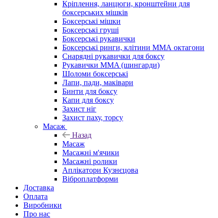
Кріплення, ланцюги, кронштейни для
боксерських мішків
Боксерські мішки
Боксерські груші
Боксерські рукавички
Боксерські ринги, клітини ММА октагони
Снарядні рукавички для боксу
Рукавички MMA (шингарди)
Шоломи боксерські
Лапи, пади, маківари
Бинти для боксу
Капи для боксу
Захист ніг
Захист паху, торсу
Масаж
Назад
Масаж
Масажні м'ячики
Масажні ролики
Аплікатори Кузнєцова
Віброплатформи
Доставка
Оплата
Виробники
Про нас