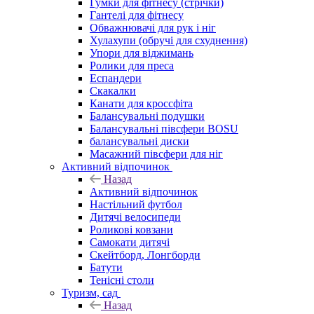
Гумки для фітнесу (стрічки)
Гантелі для фітнесу
Обважнювачі для рук і ніг
Хулахупи (обручі для схуднення)
Упори для віджимань
Ролики для преса
Еспандери
Скакалки
Канати для кроссфіта
Балансувальні подушки
Балансувальні півсфери BOSU
балансувальні диски
Масажний півсфери для ніг
Активний відпочинок
Назад
Активний відпочинок
Настільний футбол
Дитячі велосипеди
Роликові ковзани
Самокати дитячі
Скейтборд, Лонгборди
Батути
Тенісні столи
Туризм, сад
Назад