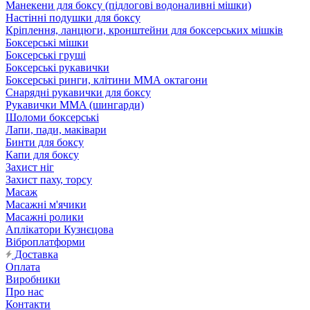
Манекени для боксу (підлогові водоналивні мішки)
Настінні подушки для боксу
Кріплення, ланцюги, кронштейни для боксерських мішків
Боксерські мішки
Боксерські груші
Боксерські рукавички
Боксерські ринги, клітини ММА октагони
Снарядні рукавички для боксу
Рукавички MMA (шингарди)
Шоломи боксерські
Лапи, пади, маківари
Бинти для боксу
Капи для боксу
Захист ніг
Захист паху, торсу
Масаж
Масажні м'ячики
Масажні ролики
Аплікатори Кузнєцова
Віброплатформи
Доставка
Оплата
Виробники
Про нас
Контакти