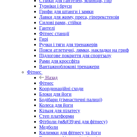
Стійки для гантелей, млинців, гир
Турніки і бруси
Грифи для штанги і замки
Лавки для жиму, преса, гіперекстензія
Силові рами, стійки
Гантелі
Фітнес станції
Гирі
Ручки і тяги для тренажерів
Пояси атлетичні, лямки, накладки на гриф
Підлогове покриття для спортзалу
Рами для кроссфіта
Вантажноблокові тренажери
Фітнес
Назад
Фітнес
Координаційні сходи
Блоки для йоги
Бодібари (гімнастичні палиці)
Колеса для йоги
Кільця для пілатесу
Степ платформи
Фітболи (м&#39;ячі для фітнесу)
Медболи
Килимки для фітнесу та йоги