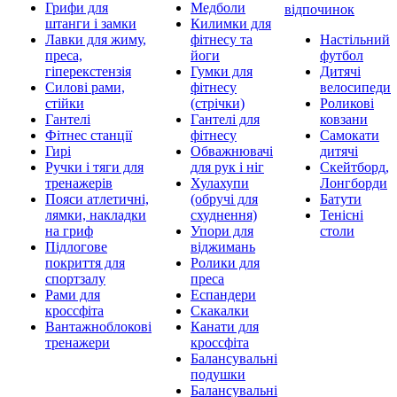
Грифи для
Медболи
відпочинок
штанги і замки
Килимки для
Лавки для жиму,
фітнесу та
Настільний
преса,
йоги
футбол
гіперекстензія
Гумки для
Дитячі
Силові рами,
фітнесу
велосипеди
стійки
(стрічки)
Роликові
Гантелі
Гантелі для
ковзани
Фітнес станції
фітнесу
Самокати
Гирі
Обважнювачі
дитячі
Ручки і тяги для
для рук і ніг
Скейтборд,
тренажерів
Хулахупи
Лонгборди
Пояси атлетичні,
(обручі для
Батути
лямки, накладки
схуднення)
Тенісні
на гриф
Упори для
столи
Підлогове
віджимань
покриття для
Ролики для
спортзалу
преса
Рами для
Еспандери
кроссфіта
Скакалки
Вантажноблокові
Канати для
тренажери
кроссфіта
Балансувальні
подушки
Балансувальні