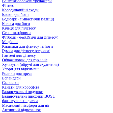
Вантажноблокові тренажери
Фітнес
Координаційні сходи
Блоки для йоги
Бодібари (гімнастичні палиці)
Колеса для йоги
Кільця для пілатесу
Степ платформи
Фітболи (м&#39;ячі для фітнесу)
Медболи
Килимки для фітнесу та йоги
Гумки для фітнесу (стрічки)
Гантелі для фітнесу
Обважнювачі для рук і ніг
Хулахупи (обручі для схуднення)
Упори для віджимань
Ролики для преса
Еспандери
Скакалки
Канати для кроссфіта
Балансувальні подушки
Балансувальні півсфери BOSU
балансувальні диски
Масажний півсфери для ніг
Активний відпочинок