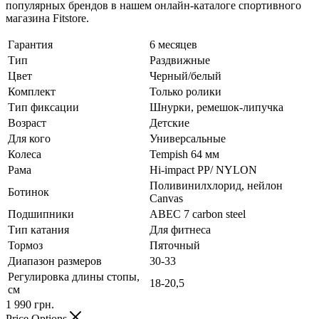
популярных брендов в нашем онлайн-каталоге спортивного
магазина Fitstore.
Гарантия
6 месяцев
Тип
Раздвижные
Цвет
Черный/белый
Комплект
Только ролики
Тип фиксации
Шнурки, ремешок-липучка
Возраст
Детские
Для кого
Универсальные
Колеса
Tempish 64 мм
Рама
Hi-impact PP/ NYLON
Поливинилхлорид, нейлон
Ботинок
Canvas
Подшипники
АВЕС 7 carbon steel
Тип катания
Для фитнеса
Тормоз
Пяточный
Диапазон размеров
30-33
Регулировка длины стопы,
18-20,5
см
1 990
грн.
Price Options