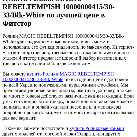
REBELTEMPISH 10000000415/30-
33/Blk-White по лучшей цене в
Фитстор
Ролики MAGIC REBELTEMPISH 10000000415/30-33/Blk-
White будет надежным помощником, и вы сможете
использовать его функциональность по максимуму. Интернет-
магазин спорттоваров, тренажеров и товаров для активного
отдыха Фитстор предлагает широкий выбор качественных
товаров в категории «Роликовые коньки».
Вы можете
купить Ролики MAGIC REBELTEMPISH
10000000415/30-33/Blk-White
по выгодной цене с доставкой
по всей Украине популярными курьерскими службами. Мы
предлагаем удобные виды оплаты, быструю доставку, а также
на многие товары действуют различные акции и скидки. Если
у вас есть вопросы по товару, оплате или доставке вы можете
написать нам в онлайн-чат или позвонить, и менеджеры
подробно проконсультируют и помогут выбрать оптимальный
для вас вариант.
Также вы можете посмотреть и
купить Роликовые коньки
других моделей от торговой марки Tempish, или других