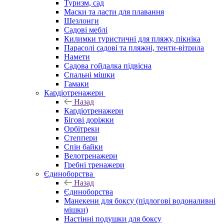
Туризм, сад
Маски та ласти для плавання
Шезлонги
Садові меблі
Килимки туристичні для пляжу, пікніка
Парасолі садові та пляжні, тенти-вітрила
Намети
Садова гойдалка підвісна
Спальні мішки
Гамаки
Кардіотренажери
Назад
Кардіотренажери
Бігові доріжки
Орбітреки
Степпери
Спін байки
Велотренажери
Гребні тренажери
Єдиноборства
Назад
Єдиноборства
Манекени для боксу (підлогові водоналивні
мішки)
Настінні подушки для боксу