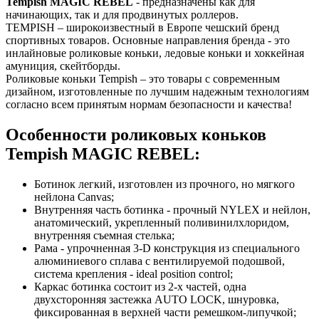
Tempish
MAGIC REBEL
- предназначены как для
начинающих, так и для продвинутых роллеров.
TEMPISH – широкоизвестный в Европе чешский бренд
спортивных товаров. Основные направления бренда - это
инлайновые роликовые коньки, ледовые коньки и хоккейная
амуниция, скейтборды.
Роликовые коньки Tempish – это товары с современным
дизайном, изготовленные по лучшим надежным технологиям
согласно всем принятым нормам безопасности и качества!
Особенности роликовых коньков
Tempish MAGIC REBEL:
Ботинок легкий, изготовлен из прочного, но мягкого
нейлона Canvas;
Внутренняя часть ботинка - прочный NYLEX и нейлон,
анатомический, укрепленный поливинилхлоридом,
внутренняя съемная стелька;
Рама - упрочненная 3-D конструкция из специального
алюминиевого сплава с вентилируемой подошвой,
система крепления - ideal position control;
Каркас ботинка состоит из 2-х частей, одна
двухсторонняя застежка AUTO LOCK, шнуровка,
фиксированная в верхней части ремешком-липучкой;