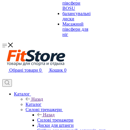
півсфери
BOSU
балансувальні
диски
Масажний
півсфери для
ніг
Обрані товари
0
Кошик
0
Каталог
Назад
Каталог
Силові тренажери
Назад
Силові тренажери
Диски для штанги