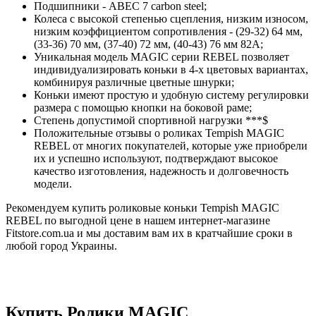
Подшипники - ABEC 7 carbon steel;
Колеса с высокой степенью сцепления, низким износом,
низким коэффициентом сопротивления - (29-32) 64 мм,
(33-36) 70 мм, (37-40) 72 мм, (40-43) 76 мм 82A;
Уникальная модель MAGIC серии REBEL позволяет
индивидуализировать коньки в 4-х цветовых вариантах,
комбинируя различные цветные шнурки;
Коньки имеют простую и удобную систему регулировки
размера с помощью кнопки на боковой раме;
Степень допустимой спортивной нагрузки ***$
Положительные отзывы о роликах Tempish MAGIC
REBEL от многих покупателей, которые уже приобрели
их и успешно используют, подтверждают высокое
качество изготовления, надежность и долговечность
модели.
Рекомендуем купить роликовые коньки Tempish MAGIC
REBEL по выгодной цене в нашем интернет-магазине
Fitstore.com.ua и мы доставим вам их в кратчайшие сроки в
любой город Украины.
Купить Ролики MAGIC