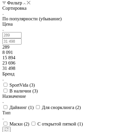
Фильтр
Сортировка
По популярности (убывание)
Цена
289
8 091
15 894
23 696
31 498
Бренд
SportVida (
3
)
В наличии (
3
)
Назначение
Дайвинг (
1
)
Для снорклинга (
2
)
Тип
Маски (
2
)
С открытой пяткой (
1
)