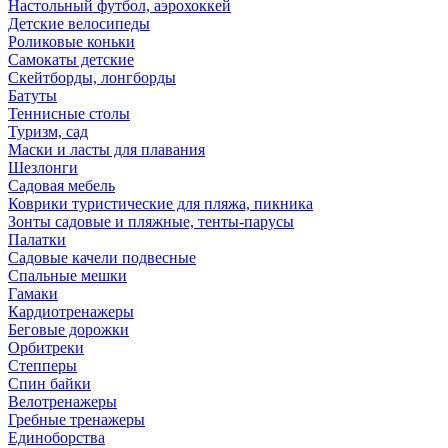
Настольный футбол, аэрохоккей
Детские велосипеды
Роликовые коньки
Самокаты детские
Скейтборды, лонгборды
Батуты
Теннисные столы
Туризм, сад
Маски и ласты для плавания
Шезлонги
Садовая мебель
Коврики туристические для пляжа, пикника
Зонты садовые и пляжные, тенты-парусы
Палатки
Садовые качели подвесные
Спальные мешки
Гамаки
Кардиотренажеры
Беговые дорожки
Орбитреки
Степперы
Спин байки
Велотренажеры
Гребные тренажеры
Единоборства