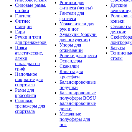
Резинки для
Силовые рамы,
Детские
фитнеса (ленты)
стойки
велосипе
Гантели для
Гантели
Роликовы
фитнеса
Фитнес
коньки
Утяжелители для
станции
Самокаты
рук и ног
Гири
детские
Хулахупы (обручи
Ручки и тяги
Скейтборд
для похудения)
для тренажеров
лонгборд
Упоры для
Пояса
Батуты
отжиманий
атлетические,
Теннисны
Ролики для пресса
лямки,
столы
Эспандеры
накладки на
Скакалки
гриф
Канаты для
Напольное
кроссфита
покрытие для
Балансировочные
спортзала
подушки
Рамы для
Балансировочные
кроссфита
полусферы BOSU
Силовые
Балансировочные
тренажеры для
диски
спортзала
Масажные
полусферы для
ног