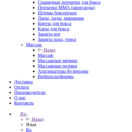
Снарядные перчатки для бокса
Перчатки MMA (шингарды)
Шлемы боксерские
Лапы, пады, макивары
Бинты для бокса
Капы для бокса
Защита ног
Защита паха, торса
Массаж
Назад
Массаж
Массажные мячики
Массажные ролики
Аппликаторы Кузнецова
Виброплатформы
Доставка
Оплата
Производители
О нас
Контакты
Ru
Назад
Язык
Ru