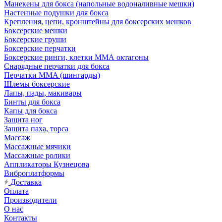
Манекены для бокса (напольные водоналивные мешки)
Настенные подушки для бокса
Крепления, цепи, кронштейны для боксерских мешков
Боксерские мешки
Боксерские груши
Боксерские перчатки
Боксерские ринги, клетки ММА октагоны
Снарядные перчатки для бокса
Перчатки MMA (шингарды)
Шлемы боксерские
Лапы, пады, макивары
Бинты для бокса
Капы для бокса
Защита ног
Защита паха, торса
Массаж
Массажные мячики
Массажные ролики
Аппликаторы Кузнецова
Виброплатформы
Доставка
Оплата
Производители
О нас
Контакты