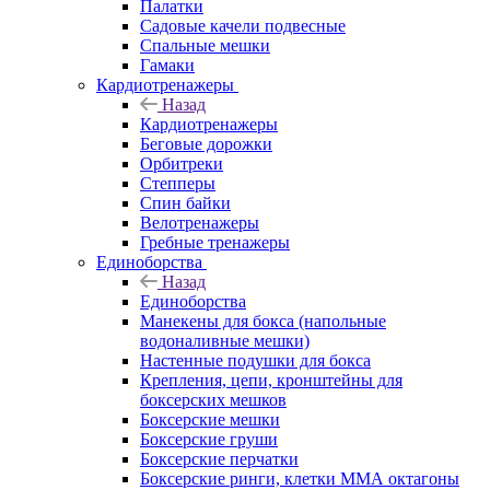
Палатки
Садовые качели подвесные
Спальные мешки
Гамаки
Кардиотренажеры
Назад
Кардиотренажеры
Беговые дорожки
Орбитреки
Степперы
Спин байки
Велотренажеры
Гребные тренажеры
Единоборства
Назад
Единоборства
Манекены для бокса (напольные
водоналивные мешки)
Настенные подушки для бокса
Крепления, цепи, кронштейны для
боксерских мешков
Боксерские мешки
Боксерские груши
Боксерские перчатки
Боксерские ринги, клетки ММА октагоны