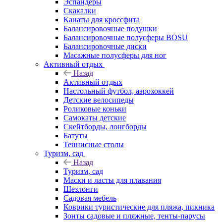
Эспандеры
Скакалки
Канаты для кроссфита
Балансировочные подушки
Балансировочные полусферы BOSU
Балансировочные диски
Масажные полусферы для ног
Активный отдых
Назад
Активный отдых
Настольный футбол, аэрохоккей
Детские велосипеды
Роликовые коньки
Самокаты детские
Скейтборды, лонгборды
Батуты
Теннисные столы
Туризм, сад
Назад
Туризм, сад
Маски и ласты для плавания
Шезлонги
Садовая мебель
Коврики туристические для пляжа, пикника
Зонты садовые и пляжные, тенты-парусы