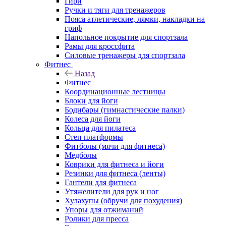
Гири
Ручки и тяги для тренажеров
Пояса атлетические, лямки, накладки на
гриф
Напольное покрытие для спортзала
Рамы для кроссфита
Силовые тренажеры для спортзала
Фитнес
Назад
Фитнес
Координационные лестницы
Блоки для йоги
Бодибары (гимнастические палки)
Колеса для йоги
Кольца для пилатеса
Степ платформы
Фитболы (мячи для фитнеса)
Медболы
Коврики для фитнеса и йоги
Резинки для фитнеса (ленты)
Гантели для фитнеса
Утяжелители для рук и ног
Хулахупы (обручи для похудения)
Упоры для отжиманий
Ролики для пресса