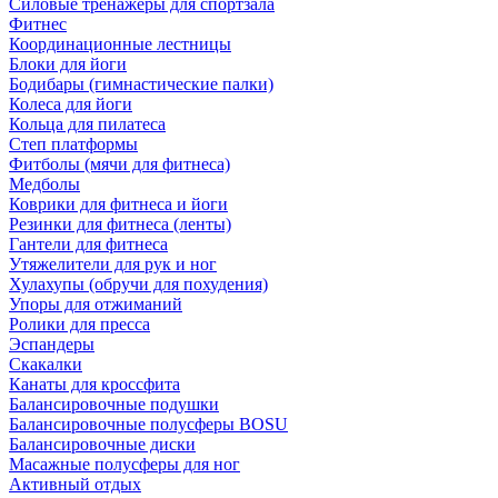
Силовые тренажеры для спортзала
Фитнес
Координационные лестницы
Блоки для йоги
Бодибары (гимнастические палки)
Колеса для йоги
Кольца для пилатеса
Степ платформы
Фитболы (мячи для фитнеса)
Медболы
Коврики для фитнеса и йоги
Резинки для фитнеса (ленты)
Гантели для фитнеса
Утяжелители для рук и ног
Хулахупы (обручи для похудения)
Упоры для отжиманий
Ролики для пресса
Эспандеры
Скакалки
Канаты для кроссфита
Балансировочные подушки
Балансировочные полусферы BOSU
Балансировочные диски
Масажные полусферы для ног
Активный отдых