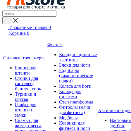
Избранные товары
0
Корзина
0
Фитнес
Координационные
Силовые тренажеры
лестницы
Блоки для йоги
Блины для
Бодибары
штанги
(гимнастические
Стойки для
палки)
гантелей,
Колеса для йоги
блинов, гирь
Кольца для
Турники и
пилатеса
брусья
Степ платформы
Грифы для
Фитболы (мячи
штанги и
Активный отды
для фитнеса)
замки
Медболы
Скамьи для
Настольн
Коврики для
жима, пресса,
футбол,
фитнеса и йоги
гиперэкстензия
аэрохокке