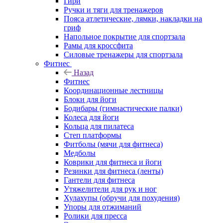
Гири
Ручки и тяги для тренажеров
Пояса атлетические, лямки, накладки на
гриф
Напольное покрытие для спортзала
Рамы для кроссфита
Силовые тренажеры для спортзала
Фитнес
Назад
Фитнес
Координационные лестницы
Блоки для йоги
Бодибары (гимнастические палки)
Колеса для йоги
Кольца для пилатеса
Степ платформы
Фитболы (мячи для фитнеса)
Медболы
Коврики для фитнеса и йоги
Резинки для фитнеса (ленты)
Гантели для фитнеса
Утяжелители для рук и ног
Хулахупы (обручи для похудения)
Упоры для отжиманий
Ролики для пресса