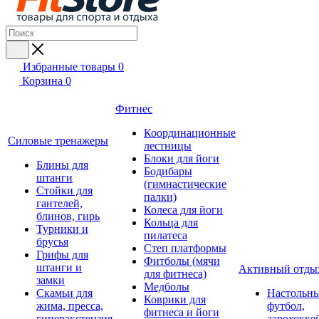
Избранные товары
0
Корзина
0
Фитнес
Координационные
Силовые тренажеры
лестницы
Блоки для йоги
Блины для
Бодибары
штанги
(гимнастические
Стойки для
палки)
гантелей,
Колеса для йоги
блинов, гирь
Кольца для
Турники и
пилатеса
брусья
Степ платформы
Грифы для
Фитболы (мячи
штанги и
Активный отды
для фитнеса)
замки
Медболы
Скамьи для
Настольн
Коврики для
жима, пресса,
футбол,
фитнеса и йоги
гиперэкстензия
аэрохокке