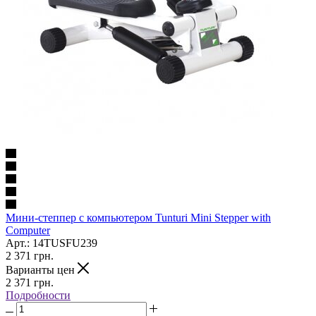
Мини-степпер с компьютером Tunturi Mini Stepper with
Computer
Арт.: 14TUSFU239
2 371
грн.
Варианты цен
2 371
грн.
Подробности