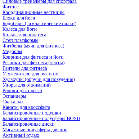
Силовые тренажеры для спортзала
Фитнес
Координационные лестницы
Блоки для йоги
Бодибары (гимнастические палки)
Колеса для йоги
Кольца для пилатеса
Степ платформы
Фитболы (мячи для фитнеса)
Медболы
Коврики для фитнеса и йоги
Резинки для фитнеса (ленты)
Гантели для фитнеса
Утяжелители для рук и ног
Хулахупы (обручи для похудения)
Упоры для отжиманий
Ролики для пресса
Эспандеры
Скакалки
Канаты для кроссфита
Балансировочные подушки
Балансировочные полусферы BOSU
Балансировочные диски
Масажные полусферы для ног
Активный отдых