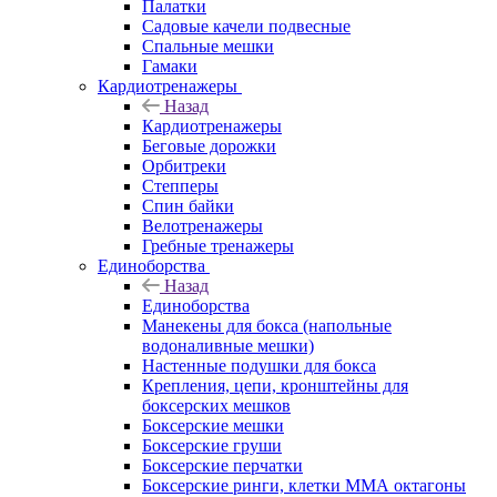
Палатки
Садовые качели подвесные
Спальные мешки
Гамаки
Кардиотренажеры
Назад
Кардиотренажеры
Беговые дорожки
Орбитреки
Степперы
Спин байки
Велотренажеры
Гребные тренажеры
Единоборства
Назад
Единоборства
Манекены для бокса (напольные
водоналивные мешки)
Настенные подушки для бокса
Крепления, цепи, кронштейны для
боксерских мешков
Боксерские мешки
Боксерские груши
Боксерские перчатки
Боксерские ринги, клетки ММА октагоны