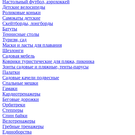
Настольный футбол, аэрохоккей
Детские велосипеды
Роликовые коньки
Самокаты детские
Скейтборды, лонгборды
Батуты
Теннисные столы
Туризм, сад
Маски и ласты для плавания
Шезлонги
Садовая мебель
Коврики туристические для пляжа, пикника
Зонты садовые и пляжные, тенты-парусы
Палатки
Садовые качели подвесные
Спальные мешки
Гамаки
Кардиотренажеры
Беговые дорожки
Орбитреки
Степперы
Спин байки
Велотренажеры
Гребные тренажеры
Единоборства