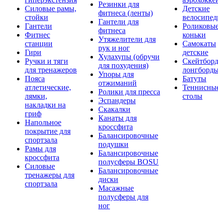
Резинки для
Силовые рамы,
Детские
фитнеса (ленты)
стойки
велосипе
Гантели для
Гантели
Роликовы
фитнеса
Фитнес
коньки
Утяжелители для
станции
Самокаты
рук и ног
Гири
детские
Хулахупы (обручи
Ручки и тяги
Скейтборд
для похудения)
для тренажеров
лонгборд
Упоры для
Пояса
Батуты
отжиманий
атлетические,
Теннисны
Ролики для пресса
лямки,
столы
Эспандеры
накладки на
Скакалки
гриф
Канаты для
Напольное
кроссфита
покрытие для
Балансировочные
спортзала
подушки
Рамы для
Балансировочные
кроссфита
полусферы BOSU
Силовые
Балансировочные
тренажеры для
диски
спортзала
Масажные
полусферы для
ног