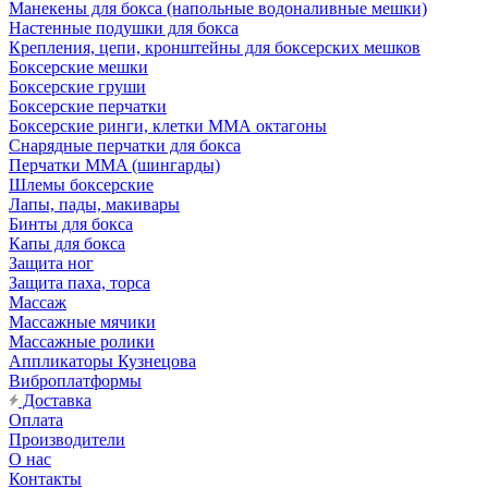
Манекены для бокса (напольные водоналивные мешки)
Настенные подушки для бокса
Крепления, цепи, кронштейны для боксерских мешков
Боксерские мешки
Боксерские груши
Боксерские перчатки
Боксерские ринги, клетки ММА октагоны
Снарядные перчатки для бокса
Перчатки MMA (шингарды)
Шлемы боксерские
Лапы, пады, макивары
Бинты для бокса
Капы для бокса
Защита ног
Защита паха, торса
Массаж
Массажные мячики
Массажные ролики
Аппликаторы Кузнецова
Виброплатформы
Доставка
Оплата
Производители
О нас
Контакты