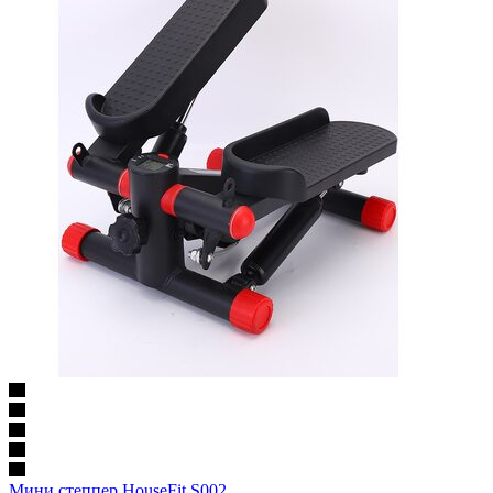
Мини степпер HouseFit S002