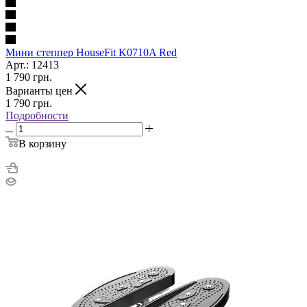
Мини степпер HouseFit K0710A Red
Арт.: 12413
1 790
грн.
Варианты цен
1 790
грн.
Подробности
В корзину