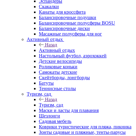
Эспандеры
Скакалки
Канаты для кроссфита
Балансировочные подушки
Балансировочные полусферы BOSU
Балансировочные диски
Масажные полусферы для ног
Активный отдых
Назад
Активный отдых
Настольный футбол, аэрохоккей
Детские велосипеды
Роликовые коньки
Самокаты детские
Скейтборды, лонгборды
Батуты
Теннисные столы
Туризм, сад
Назад
Туризм, сад
Маски и ласты для плавания
Шезлонги
Садовая мебель
Коврики туристические для пляжа, пикника
Зонты садовые и пляжные, тенты-парусы