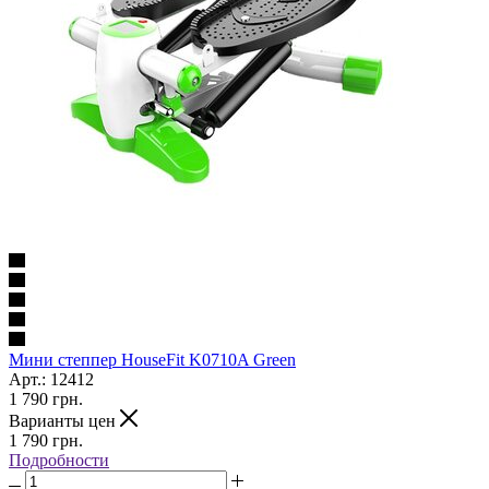
Мини степпер HouseFit K0710A Green
Арт.: 12412
1 790
грн.
Варианты цен
1 790
грн.
Подробности