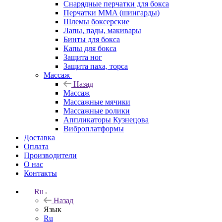
Снарядные перчатки для бокса
Перчатки MMA (шингарды)
Шлемы боксерские
Лапы, пады, макивары
Бинты для бокса
Капы для бокса
Защита ног
Защита паха, торса
Массаж
Назад
Массаж
Массажные мячики
Массажные ролики
Аппликаторы Кузнецова
Виброплатформы
Доставка
Оплата
Производители
О нас
Контакты
Ru
Назад
Язык
Ru