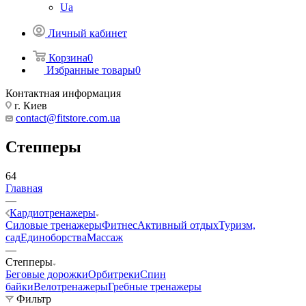
Ua
Личный кабинет
Корзина
0
Избранные товары
0
Контактная информация
г. Киев
contact@fitstore.com.ua
Степперы
64
Главная
—
Кардиотренажеры
Силовые тренажеры
Фитнес
Активный отдых
Туризм,
сад
Единоборства
Массаж
—
Степперы
Беговые дорожки
Орбитреки
Спин
байки
Велотренажеры
Гребные тренажеры
Фильтр