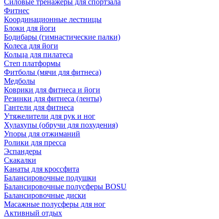
Силовые тренажеры для спортзала
Фитнес
Координационные лестницы
Блоки для йоги
Бодибары (гимнастические палки)
Колеса для йоги
Кольца для пилатеса
Степ платформы
Фитболы (мячи для фитнеса)
Медболы
Коврики для фитнеса и йоги
Резинки для фитнеса (ленты)
Гантели для фитнеса
Утяжелители для рук и ног
Хулахупы (обручи для похудения)
Упоры для отжиманий
Ролики для пресса
Эспандеры
Скакалки
Канаты для кроссфита
Балансировочные подушки
Балансировочные полусферы BOSU
Балансировочные диски
Масажные полусферы для ног
Активный отдых