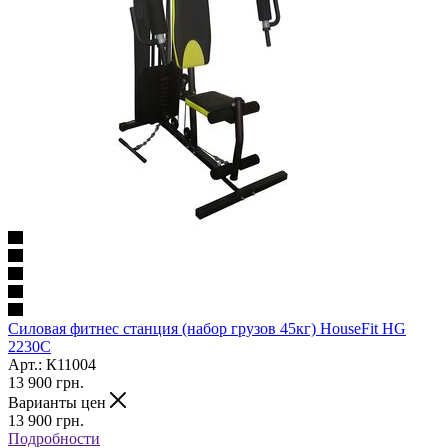
Силовая фитнес станция (набор грузов 45кг) HouseFit HG
2230C
Арт.: К11004
13 900
грн.
Варианты цен
13 900
грн.
Подробности