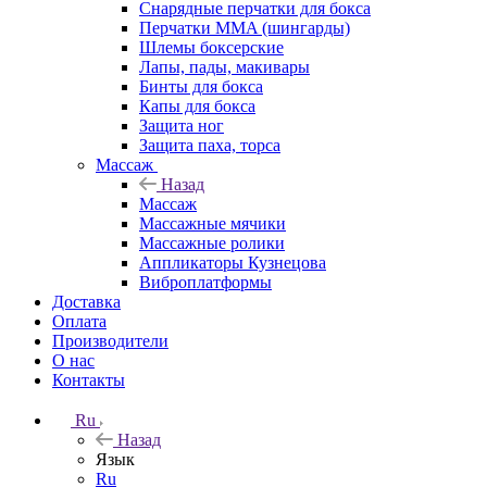
Снарядные перчатки для бокса
Перчатки MMA (шингарды)
Шлемы боксерские
Лапы, пады, макивары
Бинты для бокса
Капы для бокса
Защита ног
Защита паха, торса
Массаж
Назад
Массаж
Массажные мячики
Массажные ролики
Аппликаторы Кузнецова
Виброплатформы
Доставка
Оплата
Производители
О нас
Контакты
Ru
Назад
Язык
Ru