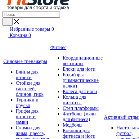
Избранные товары
0
Корзина
0
Фитнес
Координационные
Силовые тренажеры
лестницы
Блоки для йоги
Блины для
Бодибары
штанги
(гимнастические
Стойки для
палки)
гантелей,
Колеса для йоги
блинов, гирь
Кольца для
Турники и
пилатеса
брусья
Степ платформы
Грифы для
Фитболы (мячи
штанги и
Активный отды
для фитнеса)
замки
Медболы
Скамьи для
Настольн
Коврики для
жима, пресса,
футбол,
фитнеса и йоги
гиперэкстензия
аэрохокке