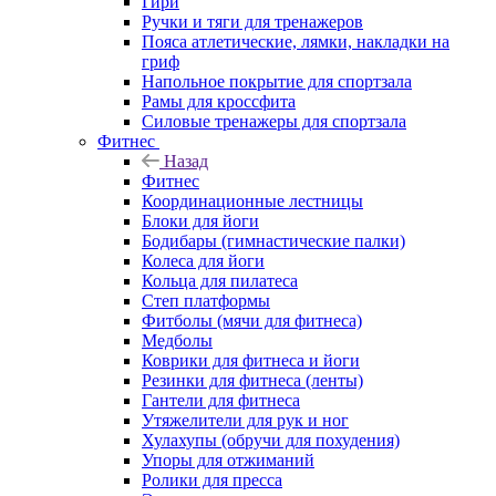
Гири
Ручки и тяги для тренажеров
Пояса атлетические, лямки, накладки на
гриф
Напольное покрытие для спортзала
Рамы для кроссфита
Силовые тренажеры для спортзала
Фитнес
Назад
Фитнес
Координационные лестницы
Блоки для йоги
Бодибары (гимнастические палки)
Колеса для йоги
Кольца для пилатеса
Степ платформы
Фитболы (мячи для фитнеса)
Медболы
Коврики для фитнеса и йоги
Резинки для фитнеса (ленты)
Гантели для фитнеса
Утяжелители для рук и ног
Хулахупы (обручи для похудения)
Упоры для отжиманий
Ролики для пресса