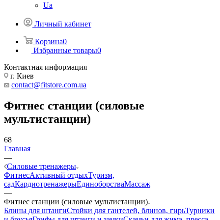
Ua
Личный кабинет
Корзина
0
Избранные товары
0
Контактная информация
г. Киев
contact@fitstore.com.ua
Фитнес станции (силовые
мультистанции)
68
Главная
—
Силовые тренажеры
Фитнес
Активный отдых
Туризм,
сад
Кардиотренажеры
Единоборства
Массаж
—
Фитнес станции (силовые мультистанции)
Блины для штанги
Стойки для гантелей, блинов, гирь
Турники
и брусья
Грифы для штанги и замки
Скамьи для жима, пресса,