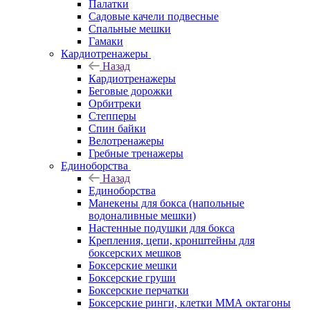
Палатки
Садовые качели подвесные
Спальные мешки
Гамаки
Кардиотренажеры
Назад
Кардиотренажеры
Беговые дорожки
Орбитреки
Степперы
Спин байки
Велотренажеры
Гребные тренажеры
Единоборства
Назад
Единоборства
Манекены для бокса (напольные
водоналивные мешки)
Настенные подушки для бокса
Крепления, цепи, кронштейны для
боксерских мешков
Боксерские мешки
Боксерские груши
Боксерские перчатки
Боксерские ринги, клетки ММА октагоны