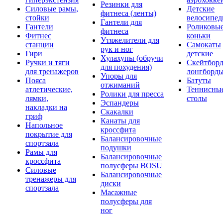
Резинки для
Силовые рамы,
Детские
фитнеса (ленты)
стойки
велосипе
Гантели для
Гантели
Роликовы
фитнеса
Фитнес
коньки
Утяжелители для
станции
Самокаты
рук и ног
Гири
детские
Хулахупы (обручи
Ручки и тяги
Скейтборд
для похудения)
для тренажеров
лонгборд
Упоры для
Пояса
Батуты
отжиманий
атлетические,
Теннисны
Ролики для пресса
лямки,
столы
Эспандеры
накладки на
Скакалки
гриф
Канаты для
Напольное
кроссфита
покрытие для
Балансировочные
спортзала
подушки
Рамы для
Балансировочные
кроссфита
полусферы BOSU
Силовые
Балансировочные
тренажеры для
диски
спортзала
Масажные
полусферы для
ног