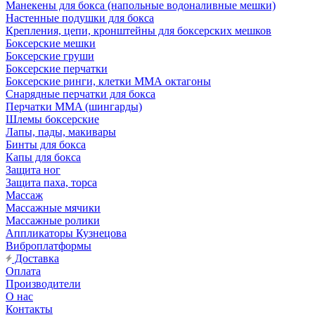
Манекены для бокса (напольные водоналивные мешки)
Настенные подушки для бокса
Крепления, цепи, кронштейны для боксерских мешков
Боксерские мешки
Боксерские груши
Боксерские перчатки
Боксерские ринги, клетки ММА октагоны
Снарядные перчатки для бокса
Перчатки MMA (шингарды)
Шлемы боксерские
Лапы, пады, макивары
Бинты для бокса
Капы для бокса
Защита ног
Защита паха, торса
Массаж
Массажные мячики
Массажные ролики
Аппликаторы Кузнецова
Виброплатформы
Доставка
Оплата
Производители
О нас
Контакты