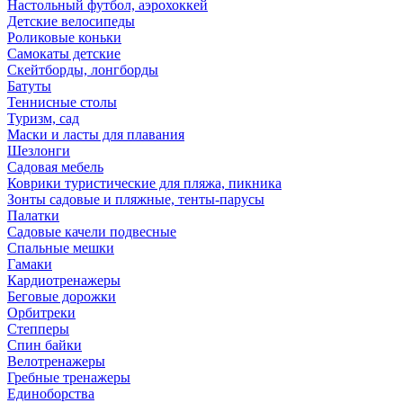
Настольный футбол, аэрохоккей
Детские велосипеды
Роликовые коньки
Самокаты детские
Скейтборды, лонгборды
Батуты
Теннисные столы
Туризм, сад
Маски и ласты для плавания
Шезлонги
Садовая мебель
Коврики туристические для пляжа, пикника
Зонты садовые и пляжные, тенты-парусы
Палатки
Садовые качели подвесные
Спальные мешки
Гамаки
Кардиотренажеры
Беговые дорожки
Орбитреки
Степперы
Спин байки
Велотренажеры
Гребные тренажеры
Единоборства