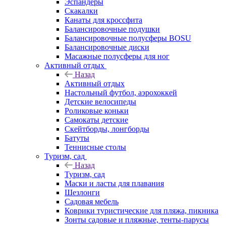
Эспандеры
Скакалки
Канаты для кроссфита
Балансировочные подушки
Балансировочные полусферы BOSU
Балансировочные диски
Масажные полусферы для ног
Активный отдых
Назад
Активный отдых
Настольный футбол, аэрохоккей
Детские велосипеды
Роликовые коньки
Самокаты детские
Скейтборды, лонгборды
Батуты
Теннисные столы
Туризм, сад
Назад
Туризм, сад
Маски и ласты для плавания
Шезлонги
Садовая мебель
Коврики туристические для пляжа, пикника
Зонты садовые и пляжные, тенты-парусы