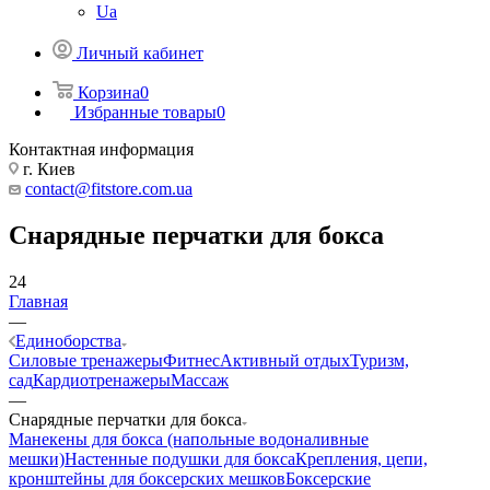
Ua
Личный кабинет
Корзина
0
Избранные товары
0
Контактная информация
г. Киев
contact@fitstore.com.ua
Снарядные перчатки для бокса
24
Главная
—
Единоборства
Силовые тренажеры
Фитнес
Активный отдых
Туризм,
сад
Кардиотренажеры
Массаж
—
Снарядные перчатки для бокса
Манекены для бокса (напольные водоналивные
мешки)
Настенные подушки для бокса
Крепления, цепи,
кронштейны для боксерских мешков
Боксерские