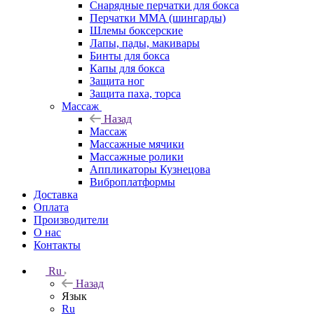
Снарядные перчатки для бокса
Перчатки MMA (шингарды)
Шлемы боксерские
Лапы, пады, макивары
Бинты для бокса
Капы для бокса
Защита ног
Защита паха, торса
Массаж
Назад
Массаж
Массажные мячики
Массажные ролики
Аппликаторы Кузнецова
Виброплатформы
Доставка
Оплата
Производители
О нас
Контакты
Ru
Назад
Язык
Ru