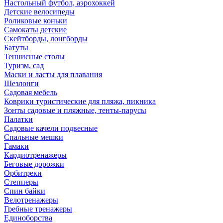
Настольный футбол, аэрохоккей
Детские велосипеды
Роликовые коньки
Самокаты детские
Скейтборды, лонгборды
Батуты
Теннисные столы
Туризм, сад
Маски и ласты для плавания
Шезлонги
Садовая мебель
Коврики туристические для пляжа, пикника
Зонты садовые и пляжные, тенты-парусы
Палатки
Садовые качели подвесные
Спальные мешки
Гамаки
Кардиотренажеры
Беговые дорожки
Орбитреки
Степперы
Спин байки
Велотренажеры
Гребные тренажеры
Единоборства