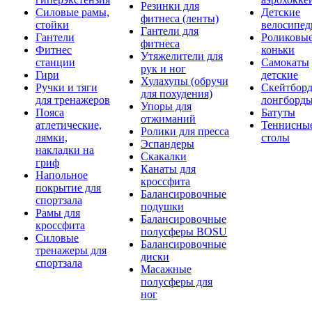
Резинки для
Силовые рамы,
Детские
фитнеса (ленты)
стойки
велосипе
Гантели для
Гантели
Роликовы
фитнеса
Фитнес
коньки
Утяжелители для
станции
Самокаты
рук и ног
Гири
детские
Хулахупы (обручи
Ручки и тяги
Скейтборд
для похудения)
для тренажеров
лонгборд
Упоры для
Пояса
Батуты
отжиманий
атлетические,
Теннисны
Ролики для пресса
лямки,
столы
Эспандеры
накладки на
Скакалки
гриф
Канаты для
Напольное
кроссфита
покрытие для
Балансировочные
спортзала
подушки
Рамы для
Балансировочные
кроссфита
полусферы BOSU
Силовые
Балансировочные
тренажеры для
диски
спортзала
Масажные
полусферы для
ног