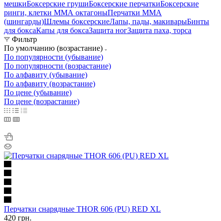
мешки
Боксерские груши
Боксерские перчатки
Боксерские
ринги, клетки ММА октагоны
Перчатки MMA
(шингарды)
Шлемы боксерские
Лапы, пады, макивары
Бинты
для бокса
Капы для бокса
Защита ног
Защита паха, торса
Фильтр
По умолчанию (возрастание)
По популярности (убывание)
По популярности (возрастание)
По алфавиту (убывание)
По алфавиту (возрастание)
По цене (убывание)
По цене (возрастание)
Перчатки снарядные THOR 606 (PU) RED XL
420
грн.