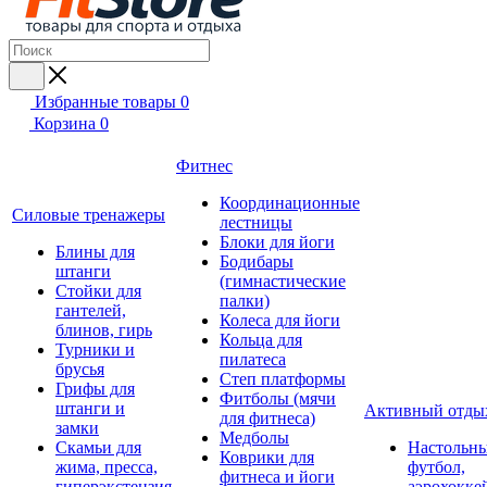
Избранные товары
0
Корзина
0
Фитнес
Координационные
Силовые тренажеры
лестницы
Блоки для йоги
Блины для
Бодибары
штанги
(гимнастические
Стойки для
палки)
гантелей,
Колеса для йоги
блинов, гирь
Кольца для
Турники и
пилатеса
брусья
Степ платформы
Грифы для
Фитболы (мячи
штанги и
Активный отды
для фитнеса)
замки
Медболы
Скамьи для
Настольн
Коврики для
жима, пресса,
футбол,
фитнеса и йоги
гиперэкстензия
аэрохокке