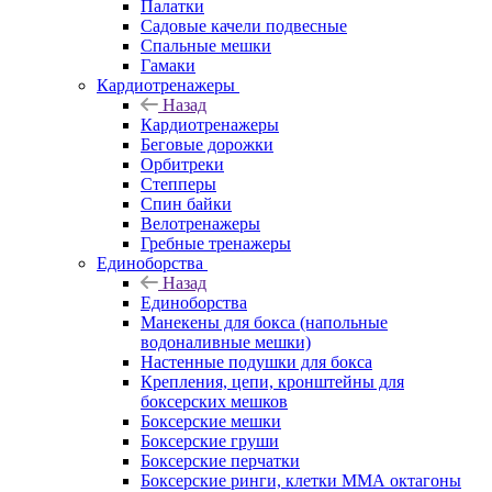
Палатки
Садовые качели подвесные
Спальные мешки
Гамаки
Кардиотренажеры
Назад
Кардиотренажеры
Беговые дорожки
Орбитреки
Степперы
Спин байки
Велотренажеры
Гребные тренажеры
Единоборства
Назад
Единоборства
Манекены для бокса (напольные
водоналивные мешки)
Настенные подушки для бокса
Крепления, цепи, кронштейны для
боксерских мешков
Боксерские мешки
Боксерские груши
Боксерские перчатки
Боксерские ринги, клетки ММА октагоны