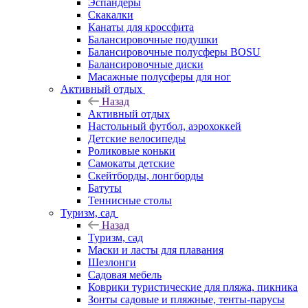
Эспандеры
Скакалки
Канаты для кроссфита
Балансировочные подушки
Балансировочные полусферы BOSU
Балансировочные диски
Масажные полусферы для ног
Активный отдых
Назад
Активный отдых
Настольный футбол, аэрохоккей
Детские велосипеды
Роликовые коньки
Самокаты детские
Скейтборды, лонгборды
Батуты
Теннисные столы
Туризм, сад
Назад
Туризм, сад
Маски и ласты для плавания
Шезлонги
Садовая мебель
Коврики туристические для пляжа, пикника
Зонты садовые и пляжные, тенты-парусы