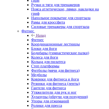
Гири
Ручки и тяги для тренажеров
Пояса атлетические, лямки, накладки на
гриф
Напольное покрытие для спортзала
Рамы для кроссфита
Силовые тренажеры для спортзала
Фитнес
Назад
Фитнес
Координационные лестницы
Блоки для йоги
Бодибары (гимнастические палки)
Колеса для йоги
Кольца для пилатеса
Степ платформы
Фитболы (мячи для фитнеса)
Медболы
Коврики для фитнеса и йоги
Резинки для фитнеса (ленты)
Гантели для фитнеса
Утяжелители для рук и ног
Хулахупы (обручи для похудения)
Упоры для отжиманий
Ролики для пресса