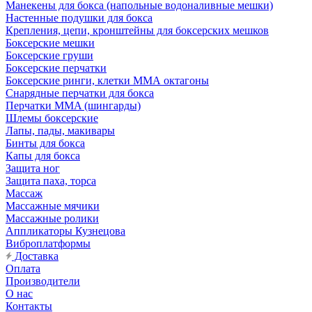
Манекены для бокса (напольные водоналивные мешки)
Настенные подушки для бокса
Крепления, цепи, кронштейны для боксерских мешков
Боксерские мешки
Боксерские груши
Боксерские перчатки
Боксерские ринги, клетки ММА октагоны
Снарядные перчатки для бокса
Перчатки MMA (шингарды)
Шлемы боксерские
Лапы, пады, макивары
Бинты для бокса
Капы для бокса
Защита ног
Защита паха, торса
Массаж
Массажные мячики
Массажные ролики
Аппликаторы Кузнецова
Виброплатформы
Доставка
Оплата
Производители
О нас
Контакты