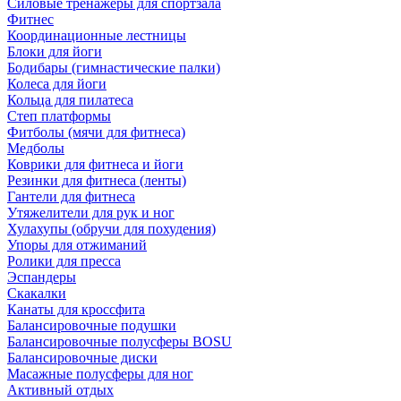
Силовые тренажеры для спортзала
Фитнес
Координационные лестницы
Блоки для йоги
Бодибары (гимнастические палки)
Колеса для йоги
Кольца для пилатеса
Степ платформы
Фитболы (мячи для фитнеса)
Медболы
Коврики для фитнеса и йоги
Резинки для фитнеса (ленты)
Гантели для фитнеса
Утяжелители для рук и ног
Хулахупы (обручи для похудения)
Упоры для отжиманий
Ролики для пресса
Эспандеры
Скакалки
Канаты для кроссфита
Балансировочные подушки
Балансировочные полусферы BOSU
Балансировочные диски
Масажные полусферы для ног
Активный отдых