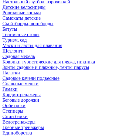
Настольный футбол, аэрохоккей
Детские велосипеды
Роликовые коньки
Самокаты детские
Скейтборды, лонгборды
Батуты
Теннисные столы
Туризм, сад
Маски и ласты для плавания
Шезлонги
Садовая мебель
Коврики туристические для пляжа, пикника
Зонты садовые и пляжные, тенты-парусы
Палатки
Садовые качели подвесные
Спальные мешки
Гамаки
Кардиотренажеры
Беговые дорожки
Орбитреки
Степперы
Спин байки
Велотренажеры
Гребные тренажеры
Единоборства