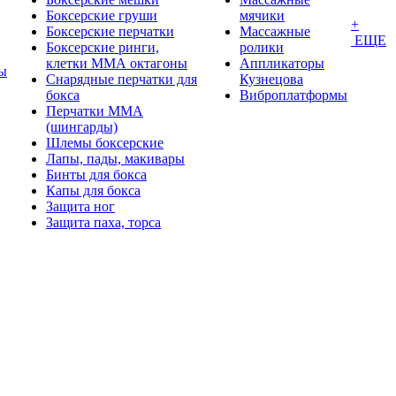
Боксерские груши
мячики
+
Боксерские перчатки
Массажные
ЕЩЕ
Боксерские ринги,
ролики
клетки ММА октагоны
Аппликаторы
ы
Снарядные перчатки для
Кузнецова
бокса
Виброплатформы
Перчатки MMA
(шингарды)
Шлемы боксерские
Лапы, пады, макивары
Бинты для бокса
Капы для бокса
Защита ног
Защита паха, торса