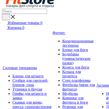
Избранные товары
0
Корзина
0
Фитнес
Координационные
лестницы
Блоки для йоги
Бодибары
(гимнастические
палки)
Колеса для йоги
Силовые тренажеры
Кольца для
Блины для штанги
пилатеса
Стойки для гантелей,
Степ платформы
блинов, гирь
Фитболы (мячи для
Активн
Турники и брусья
фитнеса)
Грифы для штанги и
Медболы
Н
замки
Коврики для
ф
Скамьи для жима,
фитнеса и йоги
а
пресса, гиперэкстензия
Резинки для
Д