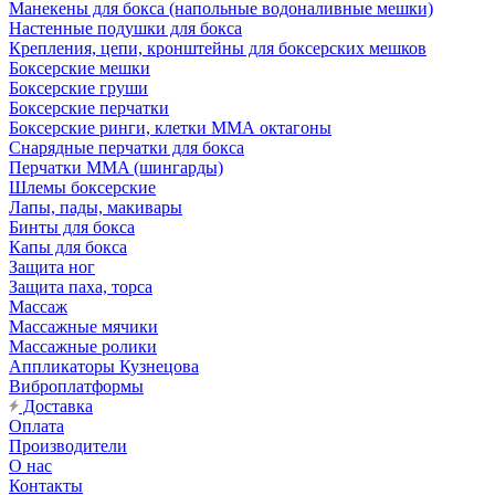
Манекены для бокса (напольные водоналивные мешки)
Настенные подушки для бокса
Крепления, цепи, кронштейны для боксерских мешков
Боксерские мешки
Боксерские груши
Боксерские перчатки
Боксерские ринги, клетки ММА октагоны
Снарядные перчатки для бокса
Перчатки MMA (шингарды)
Шлемы боксерские
Лапы, пады, макивары
Бинты для бокса
Капы для бокса
Защита ног
Защита паха, торса
Массаж
Массажные мячики
Массажные ролики
Аппликаторы Кузнецова
Виброплатформы
Доставка
Оплата
Производители
О нас
Контакты