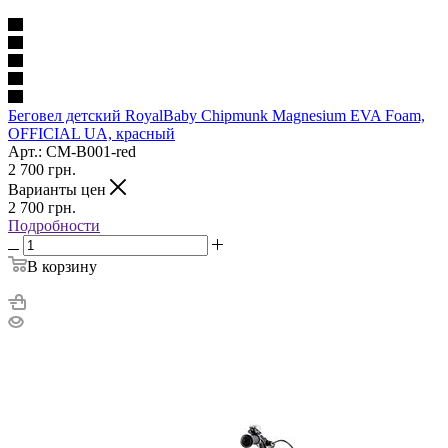
Беговел детский RoyalBaby Chipmunk Magnesium EVA Foam,
OFFICIAL UA, красный
Арт.: CM-B001-red
2 700
грн.
Варианты цен
2 700
грн.
Подробности
В корзину