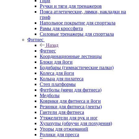
Гири
Ручки и тяги для тренажеров
Пояса атлетические, лямки, накладки на
гриф
Напольное покрытие для спортзала
Рамы для кроссфита
Силовые тренажеры для спортзала
Фитнес
Назад
Фитнес
Координационные лестницы
Блоки для йоги
Бодибары (гимнастические палки)
Колеса для йоги
Кольца для пилатеса
Степ платформы
Фитболы (мячи для фитнеса)
Медболы
Коврики для фитнеса и йоги
Резинки для фитнеса (ленты)
Гантели для фитнеса
Утяжелители для рук и ног
Хулахупы (обручи для похудения)
Упоры для отжиманий
Ролики для пресса