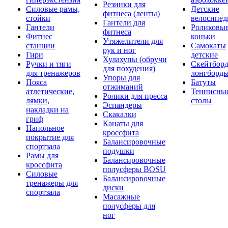
Резинки для
Силовые рамы,
Детские
фитнеса (ленты)
стойки
велосипе
Гантели для
Гантели
Роликовы
фитнеса
Фитнес
коньки
Утяжелители для
станции
Самокаты
рук и ног
Гири
детские
Хулахупы (обручи
Ручки и тяги
Скейтборд
для похудения)
для тренажеров
лонгборд
Упоры для
Пояса
Батуты
отжиманий
атлетические,
Теннисны
Ролики для пресса
лямки,
столы
Эспандеры
накладки на
Скакалки
гриф
Канаты для
Напольное
кроссфита
покрытие для
Балансировочные
спортзала
подушки
Рамы для
Балансировочные
кроссфита
полусферы BOSU
Силовые
Балансировочные
тренажеры для
диски
спортзала
Масажные
полусферы для
ног