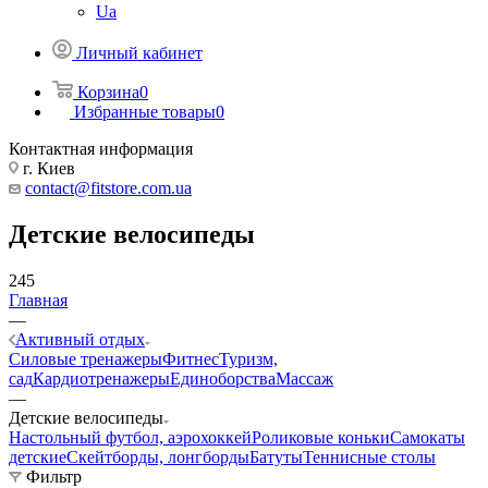
Ua
Личный кабинет
Корзина
0
Избранные товары
0
Контактная информация
г. Киев
contact@fitstore.com.ua
Детские велосипеды
245
Главная
—
Активный отдых
Силовые тренажеры
Фитнес
Туризм,
сад
Кардиотренажеры
Единоборства
Массаж
—
Детские велосипеды
Настольный футбол, аэрохоккей
Роликовые коньки
Самокаты
детские
Скейтборды, лонгборды
Батуты
Теннисные столы
Фильтр