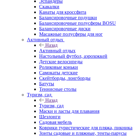
Эспандеры
Скакалки
Канаты для кроссфита
Балансировочные подушки
Балансировочные полусферы BOSU
Балансировочные диски
Масажные полусферы для ног
Активный отдых
Назад
Активный отдых
Настольный футбол, аэрохоккей
Детские велосипеды
Роликовые коньки
Самокаты детские
Скейтборды, лонгборды
Батуты
Теннисные столы
Туризм, сад
Назад
Туризм, сад
Маски и ласты для плавания
Шезлонги
Садовая мебель
Коврики туристические для пляжа, пикника
Зонты садовые и пляжные, тенты-парусы