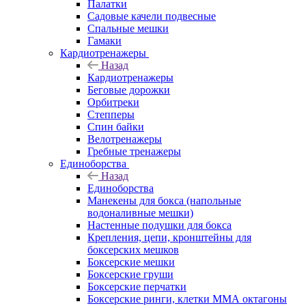
Палатки
Садовые качели подвесные
Спальные мешки
Гамаки
Кардиотренажеры
Назад
Кардиотренажеры
Беговые дорожки
Орбитреки
Степперы
Спин байки
Велотренажеры
Гребные тренажеры
Единоборства
Назад
Единоборства
Манекены для бокса (напольные
водоналивные мешки)
Настенные подушки для бокса
Крепления, цепи, кронштейны для
боксерских мешков
Боксерские мешки
Боксерские груши
Боксерские перчатки
Боксерские ринги, клетки ММА октагоны