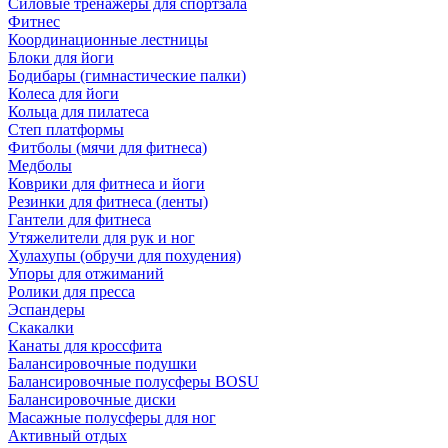
Силовые тренажеры для спортзала
Фитнес
Координационные лестницы
Блоки для йоги
Бодибары (гимнастические палки)
Колеса для йоги
Кольца для пилатеса
Степ платформы
Фитболы (мячи для фитнеса)
Медболы
Коврики для фитнеса и йоги
Резинки для фитнеса (ленты)
Гантели для фитнеса
Утяжелители для рук и ног
Хулахупы (обручи для похудения)
Упоры для отжиманий
Ролики для пресса
Эспандеры
Скакалки
Канаты для кроссфита
Балансировочные подушки
Балансировочные полусферы BOSU
Балансировочные диски
Масажные полусферы для ног
Активный отдых