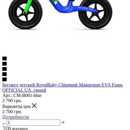
Беговел детский RoyalBaby Chipmunk Magnesium EVA Foam,
OFFICIAL UA, синий
Арт.: CM-B001-blue
2 700
грн.
Варианты цен
2 700
грн.
Подробности
В корзину