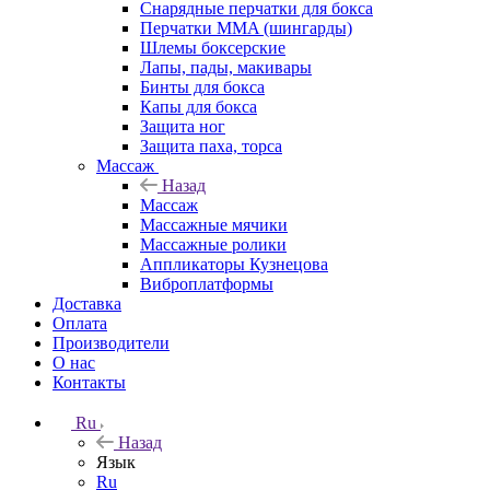
Снарядные перчатки для бокса
Перчатки MMA (шингарды)
Шлемы боксерские
Лапы, пады, макивары
Бинты для бокса
Капы для бокса
Защита ног
Защита паха, торса
Массаж
Назад
Массаж
Массажные мячики
Массажные ролики
Аппликаторы Кузнецова
Виброплатформы
Доставка
Оплата
Производители
О нас
Контакты
Ru
Назад
Язык
Ru