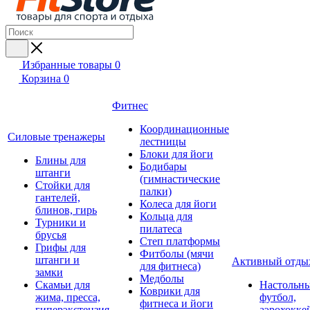
Избранные товары
0
Корзина
0
Фитнес
Координационные
Силовые тренажеры
лестницы
Блоки для йоги
Блины для
Бодибары
штанги
(гимнастические
Стойки для
палки)
гантелей,
Колеса для йоги
блинов, гирь
Кольца для
Турники и
пилатеса
брусья
Степ платформы
Грифы для
Фитболы (мячи
штанги и
Активный отды
для фитнеса)
замки
Медболы
Скамьи для
Настольн
Коврики для
жима, пресса,
футбол,
фитнеса и йоги
гиперэкстензия
аэрохокке