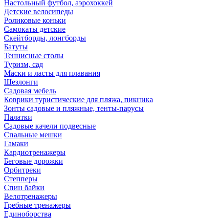
Настольный футбол, аэрохоккей
Детские велосипеды
Роликовые коньки
Самокаты детские
Скейтборды, лонгборды
Батуты
Теннисные столы
Туризм, сад
Маски и ласты для плавания
Шезлонги
Садовая мебель
Коврики туристические для пляжа, пикника
Зонты садовые и пляжные, тенты-парусы
Палатки
Садовые качели подвесные
Спальные мешки
Гамаки
Кардиотренажеры
Беговые дорожки
Орбитреки
Степперы
Спин байки
Велотренажеры
Гребные тренажеры
Единоборства