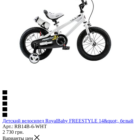
Детский велосипед RoyalBaby FREESTYLE 14&quot;, белый
Арт.: RB14B-6-WHT
2 730
грн.
Варианты цен