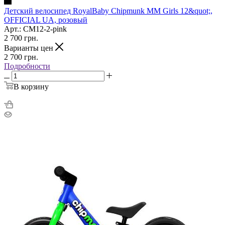
Детский велосипед RoyalBaby Chipmunk MM Girls 12&quot;,
OFFICIAL UA, розовый
Арт.: CM12-2-pink
2 700
грн.
Варианты цен
2 700
грн.
Подробности
В корзину